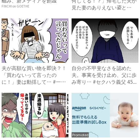
組み、新メディアを創設
何してる！？」帰宅した夫が
見た妻のありえない姿と
FINCHI on GOETHE
は…！...
夫が高額な買い物を即決？！
自分の不甲斐なさを認めた
「買わないって言ったの
夫。事実を受け止め、父に歩
に！」妻は動揺して… #一軒
み寄り… #セクハラ義父 45...
家購...
Promoted