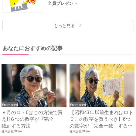
全員プレゼント
もっと見る
あなたにおすすめの記事
Promoted
Promoted
８月のロト6はこの方法で買
【昭和43年以前生まれはロト
え!!６つの数字が『完全一
６この数字を買うべき】6つ
致』する方法
の数字が「完全一致」する
方...
株式会社MURA
株式会社MURA