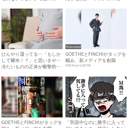
時...
し...
Promoted
ひんやり湿ってる…「もしか
GOETHEとFINCHIがタッグを
して破水！？」と思いきや…
組み、新メディアを創設
冷たいものの正体が衝撃的す
FINCHI on GOETHE
ぎ...
Promoted
GOETHEとFINCHIがタッグを
「別居中なのに勝手に入って