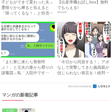
子どもができて変わった夫→
【出産準備お試しbox】無料
里帰りから戻ると伝えると
でもらえる!
「帰ってくるな！」と拒否！
Amazon
その...
「また家に来たら警察呼
「今日から同居する！」アポ
ぶ！」と元夫の妻から怒りの
なしで突撃してきた義両親が
謎電話→私「入院中です
信じられない発言を！絶対嫌
が？」真相...
だ...
Recommended by
マンガの新着記事
マンガ