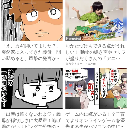
Promoted
「え、カギ開いてました？」
おかたづけもできる点がうれ
突然家に入ってきた義母！問
しい！ 動物の鳴き声やセリフ
い詰めると、衝撃の発言が…
が盛りだくさんの「アニ
...
ア ...
タカラトミー｜Hugkum
「出産は怖くないわよ♡」義
ゲーム内に嫁がいる！？子育
母が孫欲しさに大暴走！逃げ
てよりオンラインゲームを優
場のないリビングで恐怖の1
先する夫がパソコンの中に隠