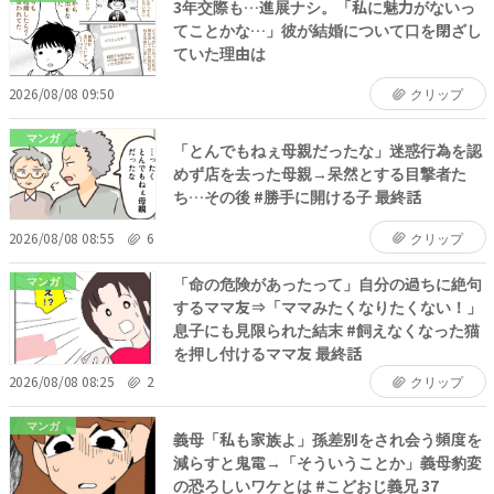
3年交際も…進展ナシ。「私に魅力がないっ
てことかな…」彼が結婚について口を閉ざし
ていた理由は
2026/08/08 09:50
クリップ
マンガ
「とんでもねぇ母親だったな」迷惑行為を認
めず店を去った母親→呆然とする目撃者た
ち…その後 #勝手に開ける子 最終話
2026/08/08 08:55
6
クリップ
「命の危険があったって」自分の過ちに絶句
マンガ
するママ友⇒「ママみたくなりたくない！」
息子にも見限られた結末 #飼えなくなった猫
を押し付けるママ友 最終話
2026/08/08 08:25
2
クリップ
マンガ
義母「私も家族よ」孫差別をされ会う頻度を
減らすと鬼電→「そういうことか」義母豹変
の恐ろしいワケとは #こどおじ義兄 37