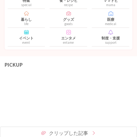
特集
食・レシピ
ママトピ
special
recipe
mama
暮らし
グッズ
医療
life
goods
medical
イベント
エンタメ
制度・支援
event
entame
support
PICKUP
クリップした記事