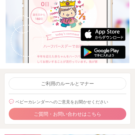
ご利用のルールとマナー
ベビーカレンダーへのご意見をお聞かせください
ご質問・お問い合わせはこちら