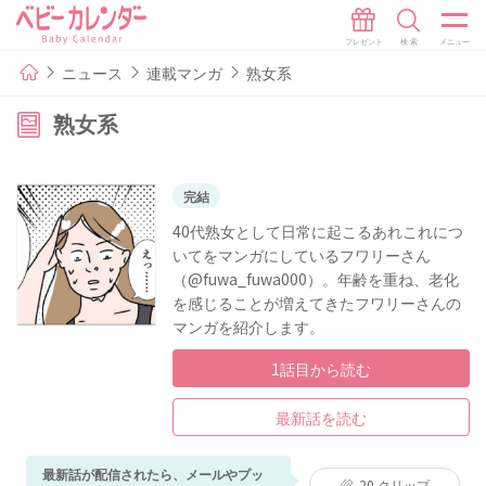
ニュース
連載マンガ
熟女系
熟女系
完結
40代熟女として日常に起こるあれこれにつ
いてをマンガにしているフワリーさん
（@fuwa_fuwa000）。年齢を重ね、老化
を感じることが増えてきたフワリーさんの
マンガを紹介します。
1話目から読む
最新話を読む
最新話が配信されたら、メールやプッ
20
クリップ