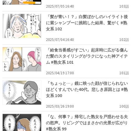
2025/07/05 16:40
103話
「髪が青い！？」白髪ぼかしのハイライト後
に紫シャンプーに挑戦した結果、驚がく #熟
女系 102
2025/07/04 16:40
102話
「給食当番感がすごい」起床時に広がる傷ん
だ髪のスタイリングがラクになった神アイテ
ム #熟女系 101
2025/04/19 17:00
101話
「ちょっと…」鏡に映った顔が信じられない
ほどくすんでいた40代。悲しき原因とは #熟
女系 100
2025/03/26 19:00
100話
「な、何事？」帰宅した熟女を戸惑わせる夫
の怒声。リビングではまさかの光景が広がり
#熟女系 99