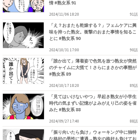
情 #熟女系 91
2024/11/06 18:20
91話
「え？おまたも乾燥する？」フェムケアに興
味を持った熟女。衝撃のおまた事情を知るこ
とに #熟女系 90
2024/10/31 17:00
90話
「誰か出て」薄着姿で色気を放つ熟女が突然
のチャイムに大慌て！さらにまさかの事態が
#熟女系 89
2024/10/17 18:20
89話
「見てはいけないやつ」早起き熟女が小学生
時代の気まずい記憶がよみがえり己の姿を省
みた #熟女系 88
2024/09/27 17:40
88話
「振り向いたら負け」ウォーキング中に独特
な格好の男性に遭遇→熟女の格好も負けてお