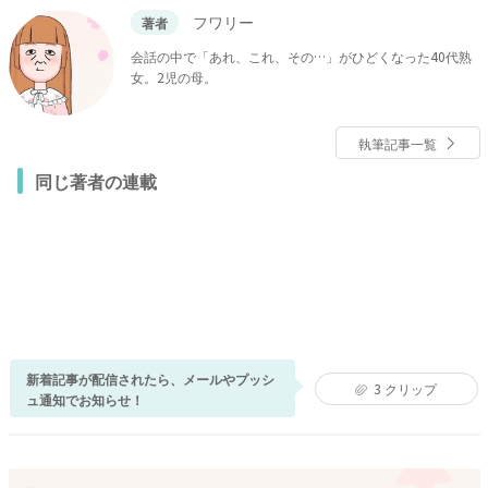
フワリー
著者
会話の中で「あれ、これ、その…」がひどくなった40代熟
女。2児の母。
執筆記事一覧
同じ著者の連載
新着記事が配信されたら、メールやプッシ
3
クリップ
ュ通知でお知らせ！