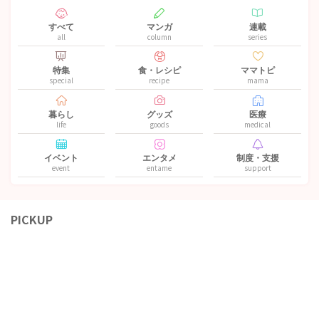
すべて
マンガ
連載
all
column
series
特集
食・レシピ
ママトピ
special
recipe
mama
暮らし
グッズ
医療
life
goods
medical
イベント
エンタメ
制度・支援
event
entame
support
PICKUP