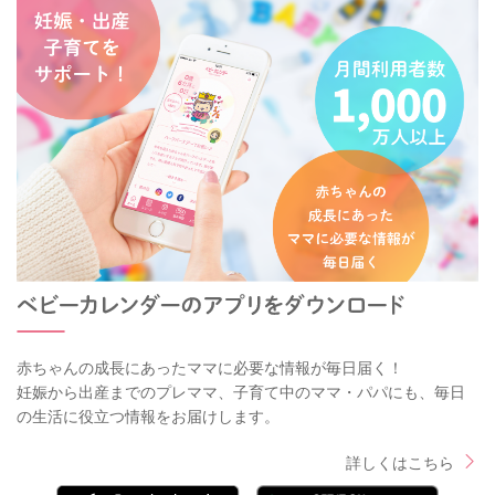
赤ちゃんの成長にあったママに必要な情報が毎日届く！
妊娠から出産までのプレママ、子育て中のママ・パパにも、毎日
の生活に役立つ情報をお届けします。
詳しくはこちら