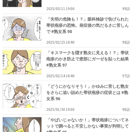
2025/03/11 19:00
99話
「失明の危険も！？」眼科検診で告げられた
帯状疱疹の恐怖。発症後の気だるさに苦しん
で #熟女系 98
2025/02/25 18:40
98話
「キスマークを隠す熟女に見える！？」帯状
疱疹のかき防止で患部にガーゼを貼った結果
#熟女系 97
2025/02/14 18:40
97話
「どうにかなりそう！」かゆみに苦しむ熟女
をさらに追い詰めた帯状疱疹の症状とは #熟
女系 96
2025/01/30 19:00
96話
「やばいじゃないか！」帯状疱疹についてネ
ットで調べると不安しかない事実が判明して