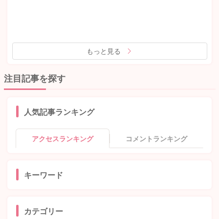
もっと見る
注目記事を探す
人気記事ランキング
アクセスランキング
コメントランキング
キーワード
カテゴリー