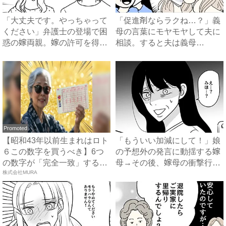
「大丈夫です。やっちゃって
「促進剤ならラクね…？」義
ください」弁護士の登場で困
母の言葉にモヤモヤして夫に
惑の嫁両親。嫁の許可を得た
相談。すると夫は義母
母...
に…！？...
Promoted
【昭和43年以前生まれはロト
「もういい加減にして！」娘
６この数字を買うべき】6つ
の予想外の発言に動揺する嫁
の数字が「完全一致」する
母→その後、嫁母の衝撃行動
方...
株式会社MURA
で...