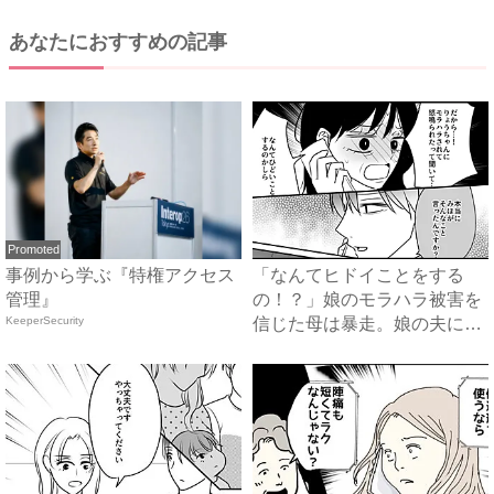
あなたにおすすめの記事
Promoted
事例から学ぶ『特権アクセス
「なんてヒドイことをする
管理』
の！？」娘のモラハラ被害を
KeeperSecurity
信じた母は暴走。娘の夫に電
話を...