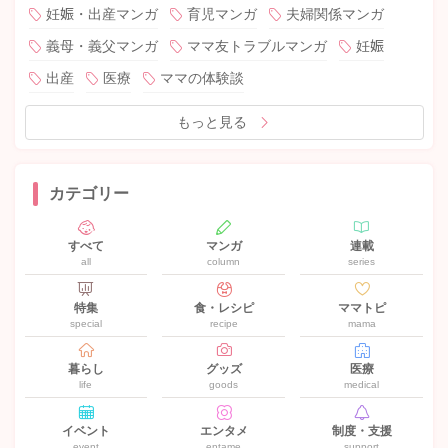
妊娠・出産マンガ
育児マンガ
夫婦関係マンガ
義母・義父マンガ
ママ友トラブルマンガ
妊娠
出産
医療
ママの体験談
もっと見る
カテゴリー
すべて
マンガ
連載
all
column
series
特集
食・レシピ
ママトピ
special
recipe
mama
暮らし
グッズ
医療
life
goods
medical
イベント
エンタメ
制度・支援
event
entame
support