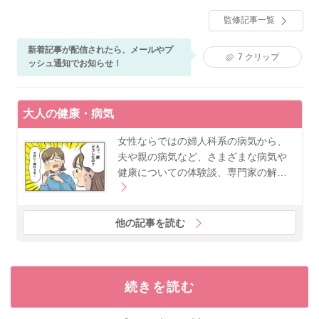
産婦人科に入局し産婦人科医として働きつつ、性科学
監修記事一覧
を学び、また東京女子医科大学東洋医学研究所で東洋
医学を学ぶ。2019年１月に地元山形県米沢市にて、こ
まがた医院を開業。著書に『子宮内膜症は自分で治せ
新着記事が配信されたら、メールやプ
7
クリップ
る（マキノ出版）』『膣の女子力～女医が教える「人
ッシュ通知でお知らせ！
には聞けない不調」の治し方（KADOKAWA）』。
大人の健康・病気
女性ならではの婦人科系の病気から、
夫や親の病気など、さまざまな病気や
健康についての体験談、専門家の解…
他の記事を読む
続きを読む