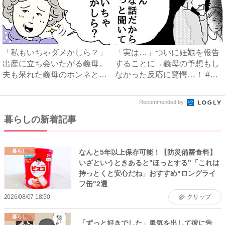
「私もいちゃダメかしら？」
「実は…」ついに妊娠を報告
出産に立ち会いたがる義母。
することに→義母の予想もし
夫も呆れた義母のホンネと
なかった反応に驚愕…！ #
は…...
早...
Recommended by
暮らしの新着記事
なんと5年以上保存可能！【防災備蓄食料】
暮らし
いざというときあると"ほっとする"「これは
持っとくと安心だね」おすすめ"ロングライ
フ缶"2選
2026/08/07 18:50
クリップ
暮らし
「ずっと好きでした」勇気を出して彼に告