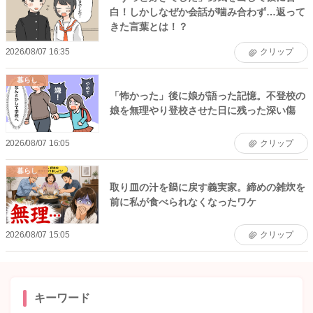
白！しかしなぜか会話が噛み合わず…返って
きた言葉とは！？
2026/08/07 16:35
クリップ
暮らし
「怖かった」後に娘が語った記憶。不登校の
娘を無理やり登校させた日に残った深い傷
2026/08/07 16:05
クリップ
暮らし
取り皿の汁を鍋に戻す義実家。締めの雑炊を
前に私が食べられなくなったワケ
2026/08/07 15:05
クリップ
キーワード