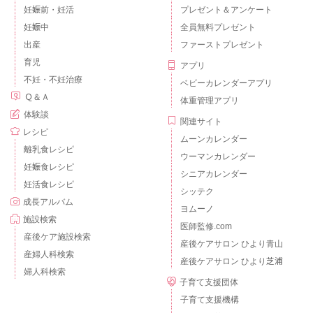
妊娠前・妊活
プレゼント＆アンケート
妊娠中
全員無料プレゼント
出産
ファーストプレゼント
育児
アプリ
不妊・不妊治療
ベビーカレンダーアプリ
Ｑ＆Ａ
体重管理アプリ
体験談
関連サイト
レシピ
ムーンカレンダー
離乳食レシピ
ウーマンカレンダー
妊娠食レシピ
シニアカレンダー
妊活食レシピ
シッテク
成長アルバム
ヨムーノ
施設検索
医師監修.com
産後ケア施設検索
産後ケアサロン ひより青山
産婦人科検索
産後ケアサロン ひより芝浦
婦人科検索
子育て支援団体
子育て支援機構