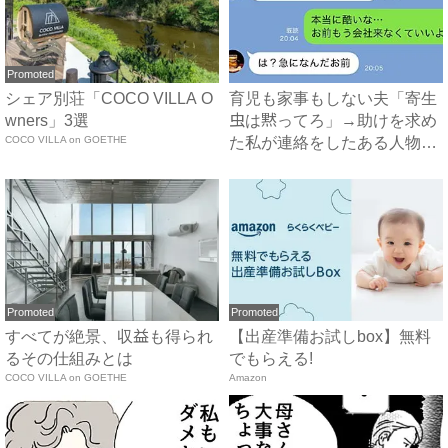
Promoted
シェア別荘「COCO VILLA O
育児も家事もしない夫「寄生
wners」3選
虫は黙ってろ」→助けを求め
COCO VILLA on GOETHE
た私が連絡をしたある人物と
は...
Promoted
Promoted
すべてが絶景、収益も得られ
【出産準備お試しbox】無料
るその仕組みとは
でもらえる!
COCO VILLA on GOETHE
Amazon