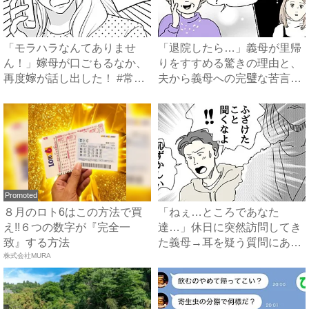
「モラハラなんてありませ
「退院したら…」義母が里帰
ん！」嫁母が口ごもるなか、
りをすすめる驚きの理由と、
再度嫁が話し出した！ #常識
夫から義母への完璧な苦言
知...
#...
Promoted
８月のロト6はこの方法で買
「ねぇ…ところであなた
え!!６つの数字が『完全一
達…」休日に突然訪問してき
致』する方法
た義母→耳を疑う質問にあ
株式会社MURA
然…！ ...