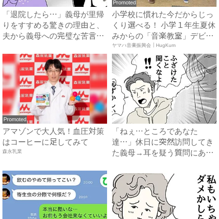
Promoted
「退院したら…」義母が里帰
小学校に慣れた今だからじっ
りをすすめる驚きの理由と、
くり選べる！ 小学１年生夏休
夫から義母への完璧な苦言
みからの「音楽教室」デビ
#...
ュ...
ヤマハ音楽振興会｜HugKum
Promoted
アマゾンで大人気！血圧対策
「ねぇ…ところであなた
はコーヒーに足してみて
達…」休日に突然訪問してき
森永乳業
た義母→耳を疑う質問にあ
然…！ ...