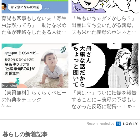
育児も家事もしない夫「寄生
「私もいちゃダメかしら？」
虫は黙ってろ」→助けを求め
出産に立ち会いたがる義母。
た私が連絡をしたある人物と
夫も呆れた義母のホンネと
は...
は…...
Promoted
【実質無料】らくらくベビー
「実は…」ついに妊娠を報告
の特典をチェック
することに→義母の予想もし
Amazon
なかった反応に驚愕…！ #
早...
Recommended by
暮らしの新着記事