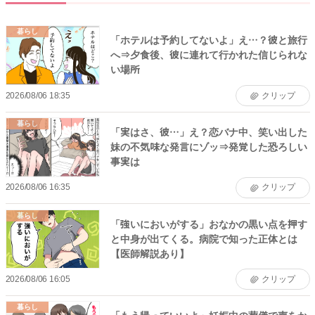
暮らし
「ホテルは予約してないよ」え…？彼と旅行
へ⇒夕食後、彼に連れて行かれた信じられな
い場所
2026/08/06 18:35
クリップ
暮らし
「実はさ、彼…」え？恋バナ中、笑い出した
妹の不気味な発言にゾッ⇒発覚した恐ろしい
事実は
2026/08/06 16:35
クリップ
暮らし
「強いにおいがする」おなかの黒い点を押す
と中身が出てくる。病院で知った正体とは
【医師解説あり】
2026/08/06 16:05
クリップ
暮らし