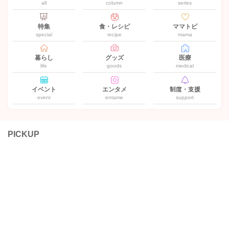
all
column
series
特集
食・レシピ
ママトピ
special
recipe
mama
暮らし
グッズ
医療
life
goods
medical
イベント
エンタメ
制度・支援
event
entame
support
PICKUP