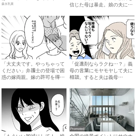
森永乳業
信じた母は暴走。娘の夫に電
話を...
「大丈夫です。やっちゃって
「促進剤ならラクね…？」義
ください」弁護士の登場で困
母の言葉にモヤモヤして夫に
惑の嫁両親。嫁の許可を得た
相談。すると夫は義母
母...
に…！？...
Promoted