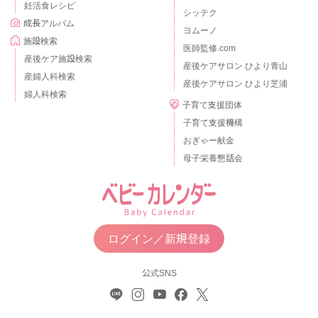
妊活食レシピ
シッテク
成長アルバム
ヨムーノ
施設検索
医師監修.com
産後ケア施設検索
産後ケアサロン ひより青山
産婦人科検索
産後ケアサロン ひより芝浦
婦人科検索
子育て支援団体
子育て支援機構
おぎゃー献金
母子栄養懇話会
ログイン／新規登録
公式SNS