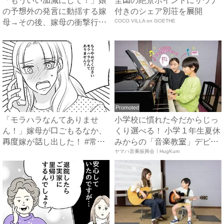
「もういい加減にして！」娘
全国の絶景ポイントにサウナ
の予想外の発言に動揺する嫁
付きのシェア別荘を展開
母→その後、嫁母の衝撃行動
COCO VILLA on GOETHE
で...
Promoted
「モラハラなんてありませ
小学校に慣れた今だからじっ
ん！」嫁母が口ごもるなか、
くり選べる！ 小学１年生夏休
再度嫁が話し出した！ #常識
みからの「音楽教室」デビ
知...
ュ...
ヤマハ音楽振興会｜HugKum