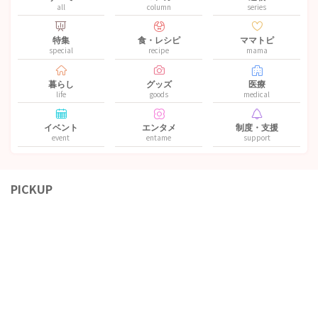
all
column
series
特集
食・レシピ
ママトピ
special
recipe
mama
暮らし
グッズ
医療
life
goods
medical
イベント
エンタメ
制度・支援
event
entame
support
PICKUP