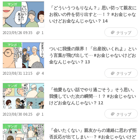
マンガ
「どういうつもりなん？」思い切って親友に
お祝いの件を切り出すと…！？ #お金じゃな
いけどお金なんじゃない？ 14
2023/09/26 09:35
1
クリップ
マンガ
ついに我慢の限界！「出産祝いくれよ」とい
う言葉が飛び出して… #お金じゃないけどお
金なんじゃない？ 13
2023/08/31 12:15
4
クリップ
マンガ
「他愛もない話でやり過ごそう」そう思い、
我慢していた次の瞬間…！？ #お金じゃない
けどお金なんじゃない？ 12
2023/08/30 06:25
1
クリップ
マンガ
「会いたくない」親友からの連絡に思わず拒
否反応が出てしまい…？ #お金じゃないけど