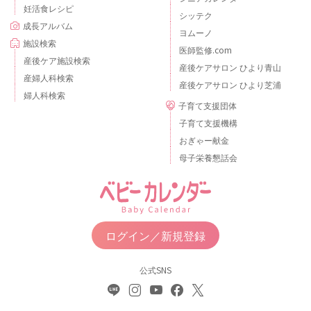
妊活食レシピ
シッテク
成長アルバム
ヨムーノ
施設検索
医師監修.com
産後ケア施設検索
産後ケアサロン ひより青山
産婦人科検索
産後ケアサロン ひより芝浦
婦人科検索
子育て支援団体
子育て支援機構
おぎゃー献金
母子栄養懇話会
ログイン／新規登録
公式SNS