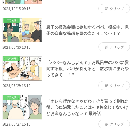
2023/10/15 09:15
クリップ
マンガ
息子の授業参観に参加するパパ。授業中、息
子の自由な発想を目の当たりして…！？
2023/09/30 13:15
クリップ
マンガ
「パパーなんしよん？」お風呂中のパパに質
問する娘。パパが答えると、数秒後にまたや
ってきて…！？
2023/09/29 13:15
クリップ
マンガ
「オレら行かなきゃだわ」そう言って別れた
後、心に決意したことは… #お金じゃないけ
どお金なんじゃない？ 最終話
2023/09/27 15:15
クリップ