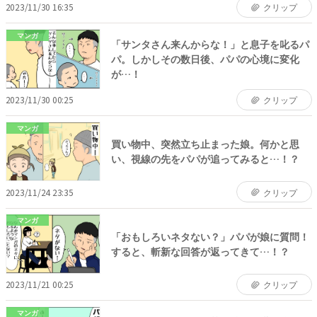
2023/11/30 16:35
クリップ
マンガ
「サンタさん来んからな！」と息子を叱るパ
パ。しかしその数日後、パパの心境に変化
が…！
2023/11/30 00:25
クリップ
マンガ
買い物中、突然立ち止まった娘。何かと思
い、視線の先をパパが追ってみると…！？
2023/11/24 23:35
クリップ
マンガ
「おもしろいネタない？」パパが娘に質問！
すると、斬新な回答が返ってきて…！？
2023/11/21 00:25
クリップ
マンガ