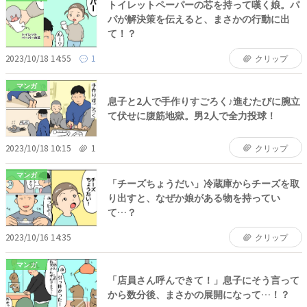
トイレットペーパーの芯を持って嘆く娘。パ
パが解決策を伝えると、まさかの行動に出
て！？
2023/10/18 14:55
1
クリップ
マンガ
息子と2人で手作りすごろく♪進むたびに腕立
て伏せに腹筋地獄。男2人で全力投球！
2023/10/18 10:15
1
クリップ
マンガ
「チーズちょうだい」冷蔵庫からチーズを取
り出すと、なぜか娘がある物を持ってい
て…？
2023/10/16 14:35
クリップ
マンガ
「店員さん呼んできて！」息子にそう言って
から数分後、まさかの展開になって…！？