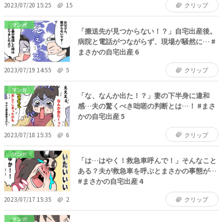
2023/07/20 15:25
15
クリップ
マンガ
「搬送先が見つからない！？」自宅出産後。
病院と電話がつながらず、現場が騒然に… #
まさかの自宅出産 6
2023/07/19 14:55
5
クリップ
マンガ
「な、なんか出た！？」妻の下半身に違和
感…夫の驚くべき咄嗟の判断とは…！ #まさ
かの自宅出産 5
2023/07/18 15:35
6
クリップ
マンガ
「は…はやく！救急車呼んで！」そんなこと
ある？夫が救急車を呼ぶとまさかの事態が…
#まさかの自宅出産 4
2023/07/17 15:35
2
クリップ
マンガ