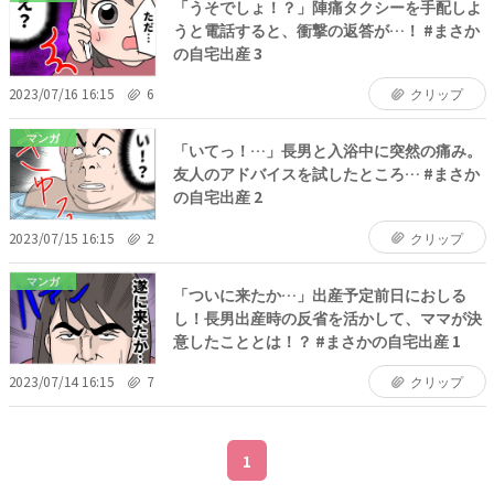
「うそでしょ！？」陣痛タクシーを手配しよ
うと電話すると、衝撃の返答が…！ #まさか
の自宅出産 3
2023/07/16 16:15
6
クリップ
マンガ
「いてっ！…」長男と入浴中に突然の痛み。
友人のアドバイスを試したところ… #まさか
の自宅出産 2
2023/07/15 16:15
2
クリップ
マンガ
「ついに来たか…」出産予定前日におしる
し！長男出産時の反省を活かして、ママが決
意したこととは！？ #まさかの自宅出産 1
2023/07/14 16:15
7
クリップ
1