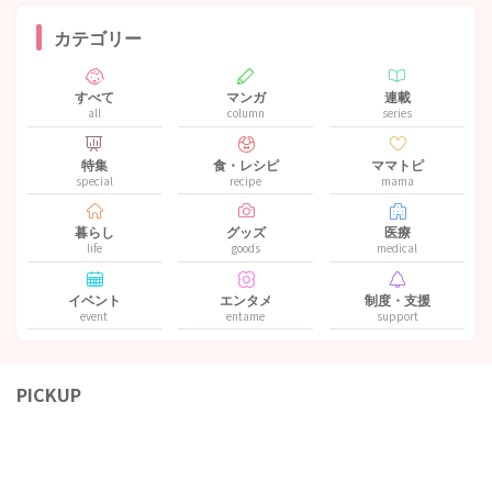
カテゴリー
すべて
マンガ
連載
all
column
series
特集
食・レシピ
ママトピ
special
recipe
mama
暮らし
グッズ
医療
life
goods
medical
イベント
エンタメ
制度・支援
event
entame
support
PICKUP