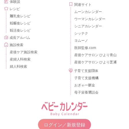
体験談
関連サイト
レシピ
ムーンカレンダー
離乳食レシピ
ウーマンカレンダー
妊娠食レシピ
シニアカレンダー
妊活食レシピ
シッテク
成長アルバム
ヨムーノ
施設検索
医師監修.com
産後ケア施設検索
産後ケアサロン ひより青山
産婦人科検索
産後ケアサロン ひより芝浦
婦人科検索
子育て支援団体
子育て支援機構
おぎゃー献金
母子栄養懇話会
ログイン／新規登録