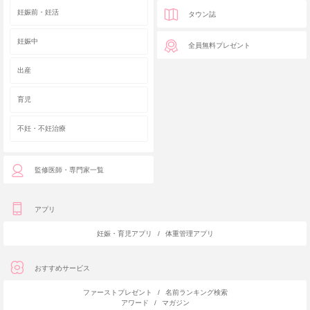
妊娠前・妊活
タウン誌
妊娠中
全員無料プレゼント
出産
育児
不妊・不妊治療
監修医師・専門家一覧
アプリ
妊娠・育児アプリ
/
体重管理アプリ
おすすめサービス
ファーストプレゼント
/
名前ランキング検索
アワード
/
マガジン