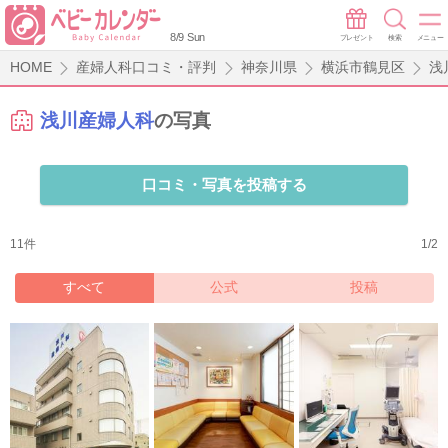
8/9 Sun
プレゼント
検索
メニュー
HOME
産婦人科口コミ・評判
神奈川県
横浜市鶴見区
浅
浅川産婦人科
の写真
口コミ・写真を投稿する
11件
1/2
すべて
公式
投稿