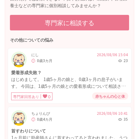
養士などの専門家に個別相談してみませんか？
専門家に相談する
その他についての悩み
にし
2026/08/06 15:04
0歳3カ月
23
愛着形成失敗？
はじめまして。 1歳5ヶ月の娘と、0歳3ヶ月の息子がいま
す。 今回は、1歳5ヶ月の娘との愛着形成について相談させ
てください。 下の子出産までの1年2ヶ月間、平日日中のお
赤ちゃんの心と体
専門家回答あり
0
世話は私が担当していました。 パパは朝みんなが寝てる中
出勤し、19時頃には大抵帰宅、お風呂と晩ご飯をあげるの
はいつもやってくれていました。 (離乳食作り、お風呂上が
ちょりんぴ
2026/08/06 10:41
0歳4カ月
35
りの保湿は私です。) 土日は休みなので、私と半々くらいで
育児を担当してくれていました。 ママじゃないと泣き止ま
首すわりについて
ない時期があったり、パパの寝かしつけでは興奮して寝な
1ヶ月前に助産師さんに首すわってると言われました。 うつ