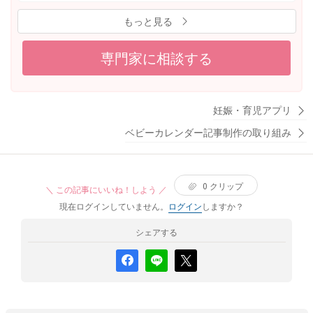
り、実際はどのように判断すればよいのか知りたいです。
は、何故なのでしょう。 パパとの方が上手く愛着形成がで
もっと見る
・虫に刺された場合は基本的に受診した方がよいのでしょ
きていて、もう私の入る隙はないのでしょうか。 少しずつ
うか。それとも様子見でよいことが多いのでしょうか。 ・
私が上の子のお世話をする時間をまた増やしていきたいと
様子見でよい場合、どのような症状があれば受診すべきで
専門家に相談する
は思っていますが、完全にパパっ子になった今、拒否され
すか。（赤みや腫れの広がり、熱感、発熱など具体的な目
ながらも頑張ってお世話することに意味があるのかもう分
安が知りたいです。） ・受診する場合は、小児科・皮膚科
かりません。 今のママイヤ状態は一時的なものとして軽く
など何科を受診するのがよいのでしょうか。まだ病院を受
受け止めていいのでしょうか。 それとも私が上手く愛着形
妊娠・育児アプリ
診したことがないため教えていただきたいです。 ・病院を
成や信頼関係を築けなかった結果として重く受け止めるべ
受診しない場合でも、市販薬を薬局などで購入して塗った
ベビーカレンダー記事制作の取り組み
きでしょうか。
方がよいのでしょうか。それとも何も塗らず様子を見てよ
いのでしょうか。 ・生後53日なので、かゆがっているかど
うかも判断しにくいのですが、薬を使った方がよいかどう
0
クリップ
＼ この記事にいいね！しよう ／
かは何を基準に判断すればよいですか。 ・また、顔などに
現在ログインしていません。
ログイン
しますか？
小さな赤いプツっとしたものがある場合、引っかき傷で少
し赤くなっただけなのか虫刺されなのか見分けがつかない
シェアする
ことがあります。そのような場合も、ひとまず様子見でよ
いのでしょうか。それとも受診した方がよいのでしょう
か。 月齢が低いため、どの程度慎重に対応すべきなのか知
りたいです。よろしくお願いいたします。