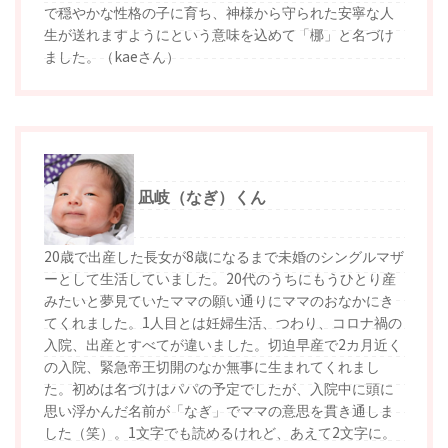
で穏やかな性格の子に育ち、神様から守られた安寧な人
生が送れますようにという意味を込めて「梛」と名づけ
ました。（kaeさん）
凪岐（なぎ）くん
20歳で出産した長女が8歳になるまで未婚のシングルマザ
ーとして生活していました。20代のうちにもうひとり産
みたいと夢見ていたママの願い通りにママのおなかにき
てくれました。1人目とは妊婦生活、つわり、コロナ禍の
入院、出産とすべてが違いました。切迫早産で2カ月近く
の入院、緊急帝王切開のなか無事に生まれてくれまし
た。初めは名づけはパパの予定でしたが、入院中に頭に
思い浮かんだ名前が「なぎ」でママの意思を貫き通しま
した（笑）。1文字でも読めるけれど、あえて2文字に。