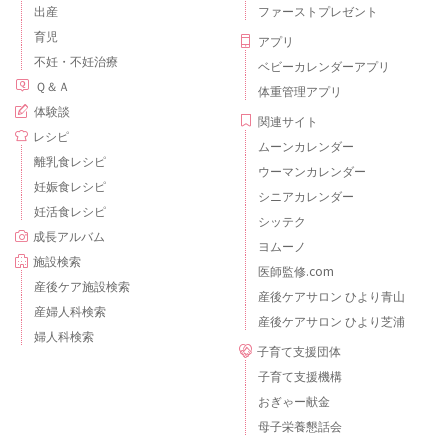
出産
ファーストプレゼント
育児
アプリ
不妊・不妊治療
ベビーカレンダーアプリ
Ｑ＆Ａ
体重管理アプリ
体験談
関連サイト
レシピ
ムーンカレンダー
離乳食レシピ
ウーマンカレンダー
妊娠食レシピ
シニアカレンダー
妊活食レシピ
シッテク
成長アルバム
ヨムーノ
施設検索
医師監修.com
産後ケア施設検索
産後ケアサロン ひより青山
産婦人科検索
産後ケアサロン ひより芝浦
婦人科検索
子育て支援団体
子育て支援機構
おぎゃー献金
母子栄養懇話会