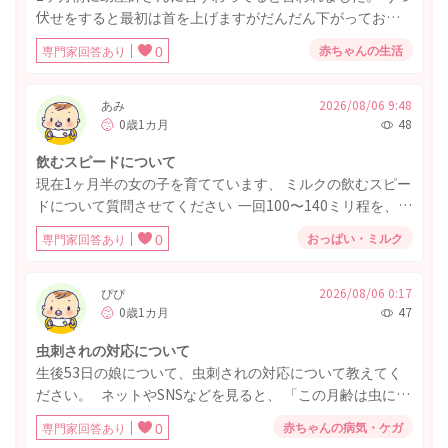
かったり、基本はママのお世話に安心感を抱いてくれてい
伏せをすると最初は首を上げますがだんだん下がっておで
たと思います。 しかし、下の子が産まれ、パパが1年間育
こを床につける体勢になります。 首が座っていてもうつ伏
休を取得してくれたため、 上の子のお世話をこの3ヵ月間は
赤ちゃんの生活
専門家回答あり
0
せでしっかりあげれるようになるのは時間かかるのでしょ
ほとんどパパが行うようになりました。 その結果、パパに
うか？
後追いしたり、私の寝かしつけやお風呂を拒否したりする
あみ
2026/08/06 9:48
ようになりました。 (元々私にはあまり後追いしませんでし
0歳1カ月
48
た。) それでも、日中はママに抱っこを求めてくれたり、一
緒に遊んだり、嫌われている感じではなかったので、 下の
飲むスピードについて
子のお世話に集中できてラッキーくらいに思っていまし
現在1ヶ月半の女の子を育てています、 ミルクの飲むスピー
た。 下の子が夜通し寝るようになってきたので、数日前か
ドについて質問させてください 一回100〜140ミリ程を、ピ
ら家族みんなで寝るようになったのですが、 上の子の寝か
ジョンの母乳実感乳首Sサイズであげてるのですが夜間や寝
おっぱい・ミルク
専門家回答あり
0
しつけ後、パパが下の子の寝る前のミルクを担当してくれ
ているとき、起きている際も 飲み干すのに30〜60分程かか
て別室に行ったタイミングで、上の子が起きてギャン泣き
ります。 時間がかかりすぎているのですがどのように対処
したため、側にいた私があやそうとしたのですが、手を振
するのが良いのでしょうか‥ Sサイズ乳首でさえ、口から
ぴぴ
2026/08/06 0:17
り払われ、近付いても逃げられ、 心配して様子を見に来て
0歳1カ月
47
たらーっと漏れている際もあります。 また、飲む力が弱
くれたパパに一目散に寄って行き、抱っこですぐに泣き止
い？病気なども隠れているのでしょうか？ 現在体重4770ほ
虫刺されの対応について
み再入眠した姿を見て、かなりショックを受けました。 下
どです！
生後53日の娘について、虫刺されの対応について教えてく
の子が産まれてからの3ヵ月間、パパが全面的にお世話を担
ださい。 ネットやSNSなどを見ると、 「この月齢は虫に刺
当してくれていたので、仕方ないとは思いつつ、 ママがし
されたら念のため病院を受診した方がいい」という意見
ていたお世話をパパが担当することには抵抗がなかったの
赤ちゃんの病気・ケガ
専門家回答あり
0
と、 「基本的には様子見で大丈夫」という意見の両方があ
に、ママがまたお世話しようとすると拒否されてしまうの