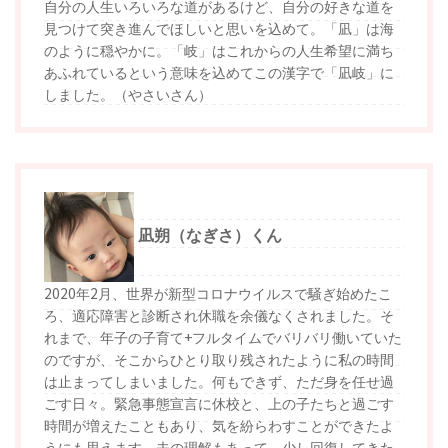
自分の人生いろいろな道があるけど、自分の好きな道を
見つけて突き進んでほしいと思いを込めて。「凪」は海
のように穏やかに。「岐」はこれからの人生希望に満ち
あふれているという意味を込めてこの漢字で「凪岐」に
しました。（やさいさん）
凪朔（なぎさ）くん
2020年2月、世界が新型コロナウイルスで騒ぎ始めたこ
ろ、適応障害と診断され休職を余儀なくされました。そ
れまで、年子の子育て+フルタイムでバリバリ働いていた
のですが、そこからひとり取り残されたように私の時間
は止まってしまいました。何もできず、ただ身を任せ過
ごす日々。緊急事態宣言に休校と、上の子たちと過ごす
時間が増えたこともあり、気を紛らわすことができたよ
うにも思えます。夫の理解もあって、少し回復してきた