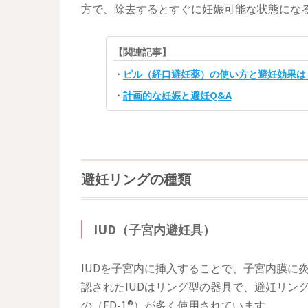
方で、除去するとすぐに妊娠可能な状態にな
【関連記事】
・
ピル（経口避妊薬）の使い方と避妊効果は
・
計画的な妊娠と避妊Q&A
避妊リングの種類
IUD（子宮内避妊具）
IUDを子宮内に挿入することで、子宮内膜に
認されたIUDはリング型の器具で、避妊リン
の（FD-1®）が多く使用されています。