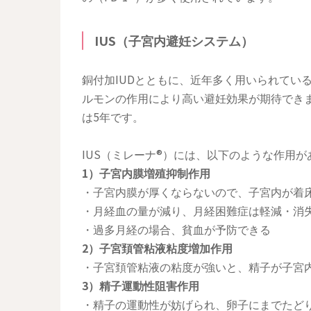
IUS（子宮内避妊システム）
銅付加IUDとともに、近年多く用いられてい
ルモンの作用により高い避妊効果が期待でき
は5年です。
IUS（ミレーナ®）には、以下のような作用が
1）子宮内膜増殖抑制作用
・子宮内膜が厚くならないので、子宮内が着
・月経血の量が減り、月経困難症は軽減・消
・過多月経の場合、貧血が予防できる
2）子宮頚管粘液粘度増加作用
・子宮頚管粘液の粘度が強いと、精子が子宮
3）精子運動性阻害作用
・精子の運動性が妨げられ、卵子にまでたど