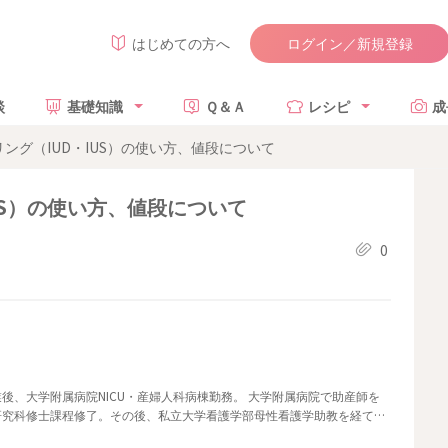
ログイン／新規登録
はじめての方へ
談
基礎知識
Ｑ＆Ａ
レシピ
成
ング（IUD・IUS）の使い方、値段について
US）の使い方、値段について
0
後、大学附属病院NICU・産婦人科病棟勤務。 大学附属病院で助産師を
研究科修士課程修了。その後、私立大学看護学部母性看護学助教を経て、
執筆・監修に携わる。