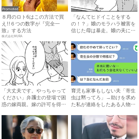
Promoted
８月のロト6はこの方法で買
「なんてヒドイことをする
え!!６つの数字が『完全一
の！？」娘のモラハラ被害を
致』する方法
信じた母は暴走。娘の夫に電
話を...
株式会社MURA
「大丈夫です。やっちゃって
育児も家事もしない夫「寄生
ください」弁護士の登場で困
虫は黙ってろ」→助けを求め
惑の嫁両親。嫁の許可を得た
た私が連絡をしたある人物と
母...
は...