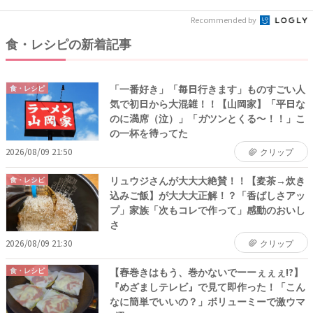
Recommended by
食・レシピの新着記事
「一番好き」「毎日行きます」ものすごい人
食・レシピ
気で初日から大混雑！！【山岡家】「平日な
のに満席（泣）」「ガツンとくる〜！！」こ
の一杯を待ってた
2026/08/09 21:50
クリップ
リュウジさんが大大大絶賛！！【麦茶→炊き
食・レシピ
込みご飯】が大大大正解！？「香ばしさアッ
プ」家族「次もコレで作って」感動のおいし
さ
2026/08/09 21:30
クリップ
【春巻きはもう、巻かないでーーぇぇぇ!?】
食・レシピ
『めざましテレビ』で見て即作った！「こん
なに簡単でいいの？」ボリューミーで激ウマ