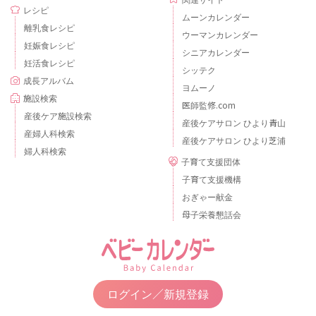
レシピ
ムーンカレンダー
離乳食レシピ
ウーマンカレンダー
妊娠食レシピ
シニアカレンダー
妊活食レシピ
シッテク
成長アルバム
ヨムーノ
施設検索
医師監修.com
産後ケア施設検索
産後ケアサロン ひより青山
産婦人科検索
産後ケアサロン ひより芝浦
婦人科検索
子育て支援団体
子育て支援機構
おぎゃー献金
母子栄養懇話会
ログイン／新規登録