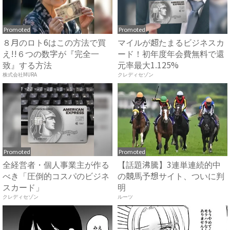
Promoted
Promoted
８月のロト6はこの方法で買
マイルが超たまるビジネスカ
え!!６つの数字が『完全一
ード！初年度年会費無料で還
致』する方法
元率最大1.125%
株式会社MURA
クレディセゾン
Promoted
Promoted
全経営者・個人事業主が作る
【話題沸騰】3連単連続的中
べき「圧倒的コスパのビジネ
の競馬予想サイト、ついに判
スカード」
明
クレディセゾン
ルーツ