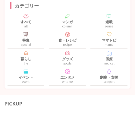
カテゴリー
すべて
マンガ
連載
all
column
series
特集
食・レシピ
ママトピ
special
recipe
mama
暮らし
グッズ
医療
life
goods
medical
イベント
エンタメ
制度・支援
event
entame
support
PICKUP