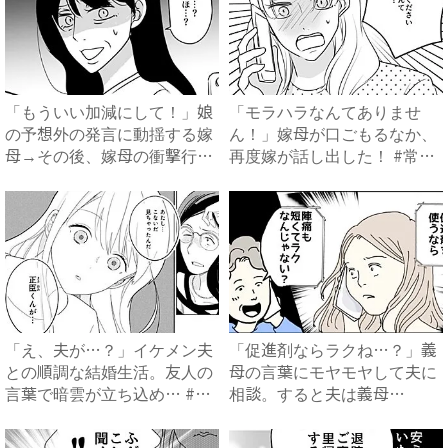
「もういい加減にして！」娘
「モラハラなんてありませ
の予想外の発言に動揺する嫁
ん！」嫁母が口ごもるなか、
母→その後、嫁母の衝撃行動
再度嫁が話し出した！ #常識
で...
知...
「え、夫が…？」イケメン夫
「促進剤ならラクね…？」義
との順調な結婚生活。友人の
母の言葉にモヤモヤして夫に
言葉で暗雲が立ち込め… #
相談。すると夫は義母
サ...
に…！？...