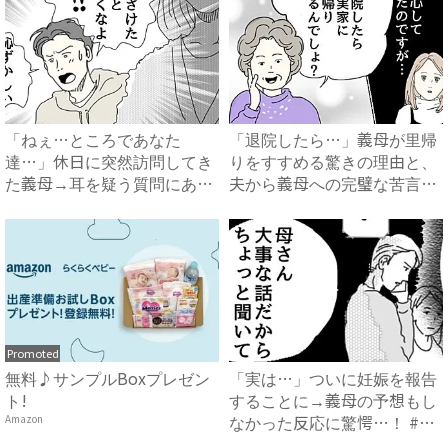
「ねぇ…ところであなた
「退院したら…」義母が里帰
達…」休日に突然訪問してき
りをすすめる驚きの理由と、
た義母→耳を疑う質問にあ
夫から義母への完璧な苦言
然…！ ...
#...
Promoted
無料♪サンプルBoxプレゼン
「実は…」ついに妊娠を報告
ト!
することに→義母の予想もし
なかった反応に驚愕…！ #
Amazon
早...