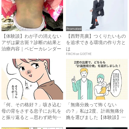
Promoted
【体験談】わが子の消えない
【西野亮廣】つくりたいもの
アザは蒙古斑？診断の結果と
を追求できる環境の作り方と
治療内容｜ベビーカレンダー
は
FINCHI on GOETHE
「何、その格好？」咳き込む
「無痛分娩って怖くない
母の背をさする息子にお礼を
の？」私は2度、計画無痛分
と振り返ると→思わず絶句し
娩を選びました【体験談】｜
た...
ベビー...