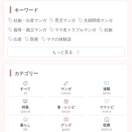
キーワード
妊娠・出産マンガ
育児マンガ
夫婦関係マンガ
義母・義父マンガ
ママ友トラブルマンガ
妊娠
出産
医療
ママの体験談
もっと見る
カテゴリー
すべて
マンガ
連載
all
column
series
特集
食・レシピ
ママトピ
special
recipe
mama
暮らし
グッズ
医療
life
goods
medical