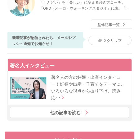
「しんどい」を「楽しい」に変える歩き方コーチ。
「ORO（オーロ）ウォーキングスタジオ」代表。「オ
ーラをまとう歩き方レッスン」主宰。愛媛県松山市出
身。あらゆる動作の基本となる日常の姿勢と歩き方の
監修記事一覧
大切さを痛感し、自身の経験に理学療法士から学び得
た知識を加えて歩き方の独自メソッドを確立。「正し
新着記事が配信されたら、メールやプ
い歩き方」ではなく、「心地よい歩き方」を探求し、
0
クリップ
ッシュ通知でお知らせ！
余計な力を入れず、良いバランスで立ち、背中で歩く
ことを指導している。これまでに述べ6,000人以上に指
導し、肩凝り・腰痛、猫背、坐骨神経痛など、体が抱
える数々の悩みを改善してきた。現在は、パーソナル
著名人インタビュー
レッスンを中心に、国内外を問わずオンラインレッス
ンやセミナー講師としても活動中。ゆずの大ファン
著名人の方の妊娠・出産インタビュ
で、趣味は、ギターの弾き語り。
ー！妊娠や出産・子育てをテーマに、
いろいろな視点から掘り下げ、読み
応…
他の記事を読む