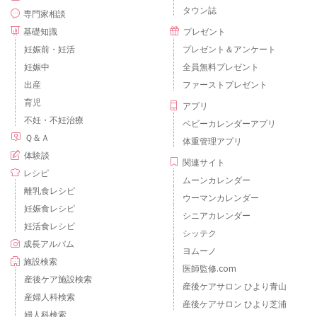
タウン誌
専門家相談
基礎知識
プレゼント
妊娠前・妊活
プレゼント＆アンケート
妊娠中
全員無料プレゼント
出産
ファーストプレゼント
育児
アプリ
不妊・不妊治療
ベビーカレンダーアプリ
Ｑ＆Ａ
体重管理アプリ
体験談
関連サイト
レシピ
ムーンカレンダー
離乳食レシピ
ウーマンカレンダー
妊娠食レシピ
シニアカレンダー
妊活食レシピ
シッテク
成長アルバム
ヨムーノ
施設検索
医師監修.com
産後ケア施設検索
産後ケアサロン ひより青山
産婦人科検索
産後ケアサロン ひより芝浦
婦人科検索