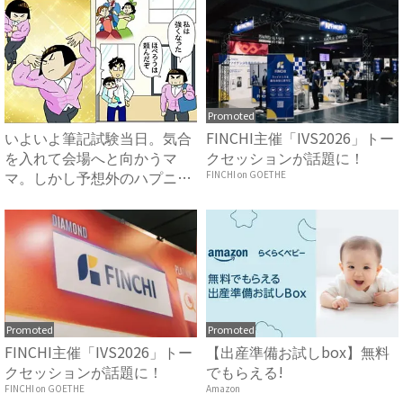
Promoted
いよいよ筆記試験当日。気合
FINCHI主催「IVS2026」トー
を入れて会場へと向かうマ
クセッションが話題に！
マ。しかし予想外のハプニン
FINCHI on GOETHE
グが...
Promoted
Promoted
FINCHI主催「IVS2026」トー
【出産準備お試しbox】無料
クセッションが話題に！
でもらえる!
FINCHI on GOETHE
Amazon