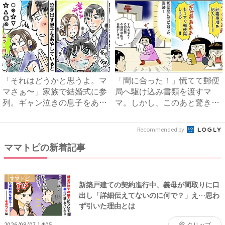
「それはどうかと思うよ。マ
「間に合った！」慌てて郵便
マさぁ〜」家族で結婚式に参
局へ駆け込み書類を渡すマ
列。ギャン泣きの息子をあや
マ。しかし、このあと驚きの
す...
展開...
Recommended by
ママトピの新着記事
ママトピ
新築戸建ての契約進行中、義母が間取りに口
出し「詳細伝えてないのに何で？」え…思わ
ず引いた理由とは
2026/08/07 14:05
クリップ