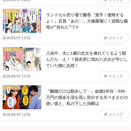
ママトピ
ランドセル売り場で義母「派手！後悔する
よ！」店員「あの…」大修羅場に！頑固な義
母が“折れた”ワケ
2026/08/07 13:50
クリップ
ママトピ
入浴中、夫に1歳の次女を連れてくるよう頼
んだら…え！？脱衣所に現れた次女が手にし
ていた物にあ然！
2026/08/07 13:20
クリップ
ママトピ
「離婚だけは勘弁して…」結婚2年目…500
万円の借金を涙を流し告白する夫⇒まさかの
使い道と、私の下した決断は
2026/08/07 12:50
クリップ