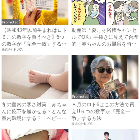
Promoted
【昭和43年以前生まれはロト
助産師「夏こそ浴槽キャンセ
６この数字を買うべき】6つ
ルでOK」手抜きに見えて合理
の数字が「完全一致」する
的！赤ちゃんのお風呂を時
方...
短...
株式会社MURA
Promoted
冬の室内の寒さ対策！赤ちゃ
８月のロト6はこの方法で買
んに靴下を履かせる？どんな
え!!６つの数字が『完全一
室内環境にする？｜ベビーカ
致』する方法
レ...
株式会社MURA