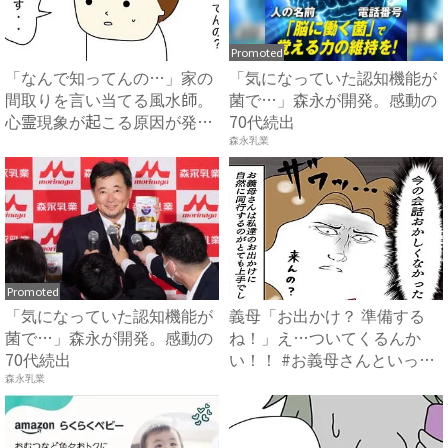
Promoted
「なんで知ってんの…」家の
「気になっていた認知機能が
間取りを言い当てる風水師。
菌で…」森永が開発。感動の
心霊現象が起こる原因が発覚
70代続出
...
森永乳業
Promoted
「気になっていた認知機能が
義母「お出かけ？ 準備する
菌で…」森永が開発。感動の
ね！」え…ついてくるんか
70代続出
い！！ #お義母さんといっし
ょ...
森永乳業