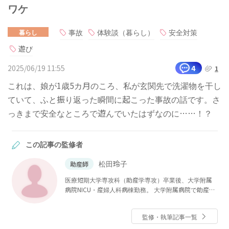
ワケ
事故
体験談（暮らし）
安全対策
暮らし
遊び
2025/06/19 11:55
4
1
これは、娘が1歳5カ月のころ、私が玄関先で洗濯物を干し
ていて、ふと振り返った瞬間に起こった事故の話です。さ
っきまで安全なところで遊んでいたはずなのに……！？
この記事の監修者
松田玲子
助産師
医療短期大学専攻科（助産学専攻）卒業後、大学附属
病院NICU・産婦人科病棟勤務。 大学附属病院で助産師
をしながら、私立大学大学院医療看護学研究科修士課
程修了。その後、私立大学看護学部母性看護学助教を
監修・執筆記事一覧
経て、現在ベビーカレンダーで医療系の記事執筆・監
修に携わる。