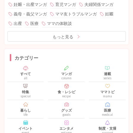
妊娠・出産マンガ
育児マンガ
夫婦関係マンガ
義母・義父マンガ
ママ友トラブルマンガ
妊娠
出産
医療
ママの体験談
もっと見る
カテゴリー
すべて
マンガ
連載
all
column
series
特集
食・レシピ
ママトピ
special
recipe
mama
暮らし
グッズ
医療
life
goods
medical
イベント
エンタメ
制度・支援
event
entame
support