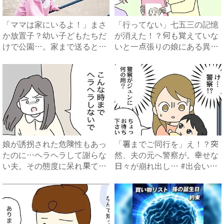
「ママは家にいるよ！」まさ
「行ってない」七五三の記憶
か放置子？幼い子どもたちだ
が消えた！？何も覚えていな
けで公園…。家まで送ると、
いと一点張りの娘にある異変
衝...
が...
娘が誘拐された危険性もあっ
「署までご同行を」え！？突
たのに…ヘラヘラして謝らな
然、夫の元へ警察が。幸せな
い夫。その態度に呆れ果て
日々が崩れ出し… #出会い
#...
系...