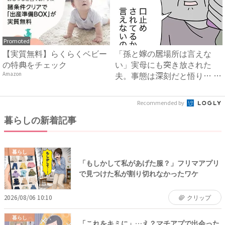
Promoted
【実質無料】らくらくベビー
「孫と嫁の居場所は言えな
の特典をチェック
い」実母にも突き放された
夫。事態は深刻だと悟り… #
Amazon
拐わ...
Recommended by
暮らしの新着記事
暮らし
「もしかして私があげた服？」フリマアプリ
で見つけた私が割り切れなかったワケ
2026/08/06 10:10
クリップ
暮らし
「これをキミに」…え？マチアプで出会った