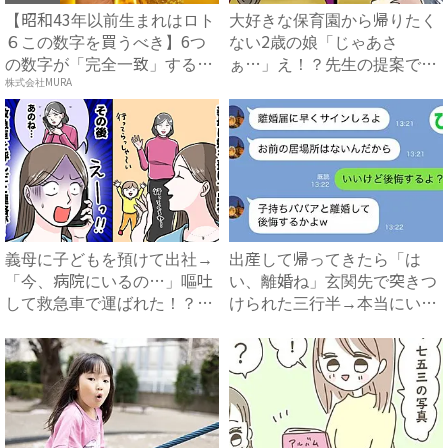
【昭和43年以前生まれはロト
大好きな保育園から帰りたく
６この数字を買うべき】6つ
ない2歳の娘「じゃあさ
の数字が「完全一致」する
ぁ…」え！？先生の提案でス
方...
ムーズ...
株式会社MURA
義母に子どもを預けて出社→
出産して帰ってきたら「は
「今、病院にいるの…」嘔吐
い、離婚ね」玄関先で突きつ
して救急車で運ばれた！？一
けられた三行半→本当にいい
体...
の？...