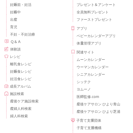
妊娠前・妊活
プレゼント＆アンケート
妊娠中
全員無料プレゼント
出産
ファーストプレゼント
育児
アプリ
不妊・不妊治療
ベビーカレンダーアプリ
Ｑ＆Ａ
体重管理アプリ
体験談
関連サイト
レシピ
ムーンカレンダー
離乳食レシピ
ウーマンカレンダー
妊娠食レシピ
シニアカレンダー
妊活食レシピ
シッテク
成長アルバム
ヨムーノ
施設検索
医師監修.com
産後ケア施設検索
産後ケアサロン ひより青山
産婦人科検索
産後ケアサロン ひより芝浦
婦人科検索
子育て支援団体
子育て支援機構