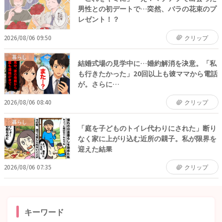
男性との初デートで…突然、バラの花束のプ
レゼント！？
2026/08/06 09:50
クリップ
暮らし
結婚式場の見学中に…婚約解消を決意。「私
も行きたかった」20回以上も彼ママから電話
が。さらに…
2026/08/06 08:40
クリップ
暮らし
「庭を子どものトイレ代わりにされた」断り
なく家に上がり込む近所の親子。私が限界を
迎えた結果
2026/08/06 07:35
クリップ
キーワード