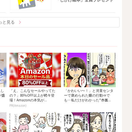
「しかけ絵本」全員プレゼント
っと見る
れし
「え、こんなセールやってた
「かわいい〜！」と児童センタ
が盛
の？」80％OFF以上が続々登
ーで褒められた娘の行動⇒で
場！Amazonの本気が...
も…私だけがわかった“赤面...
PR(Amazon)