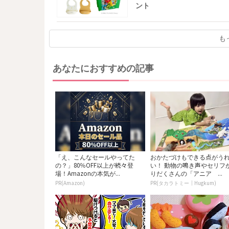
ント
も
あなたにおすすめの記事
「え、こんなセールやってた
おかたづけもできる点がう
の？」80％OFF以上が続々登
い！ 動物の鳴き声やセリフ
場！Amazonの本気が...
りだくさんの「アニア ...
PR(Amazon)
PR(タカラトミー｜Hugkum)