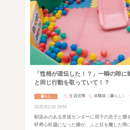
「性格が遺伝した！？」一瞬の隙に
と同じ行動を取っていて！？
生活習慣
体験談（暮らし）
暮らし
2025/02/10 19:55
馴染みのある支援センターに双子の息子と娘
好奇心旺盛になった娘が、ふと目を離した隙