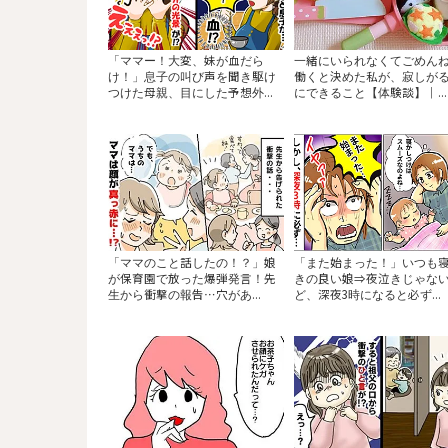
「ママー！大変、妹が血だら
一緒にいられなくてごめん
け！」息子の叫び声を聞き駆け
働くと決めた私が、寂しが
つけた母親、目にした予想外...
にできること【体験談】｜...
「ママのこと話したの！？」娘
「また始まった！」いつも
が保育園で放った爆弾発言！先
きの良い娘⇒夜泣きじゃな
生から衝撃の報告…穴があ...
ど、深夜3時になると必ず...