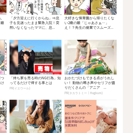
ね。
「夕方迎えに行くからね」⇒息
大好きな保育園から帰りたくな
る娘
子を見送ったまま緊急入院！突
い2歳の娘「じゃあさぁ…」
然いなくなったママに、息...
え！？先生の提案でスムーズ...
寝つ
「持ち家を売る時のNG行為」知
おかたづけもできる点がうれし
いけ
ってるだけで得する事とは
い！ 動物の鳴き声やセリフが盛
りだくさんの「アニア ...
PR(イエウール)
PR(タカラトミー｜Hugkum)