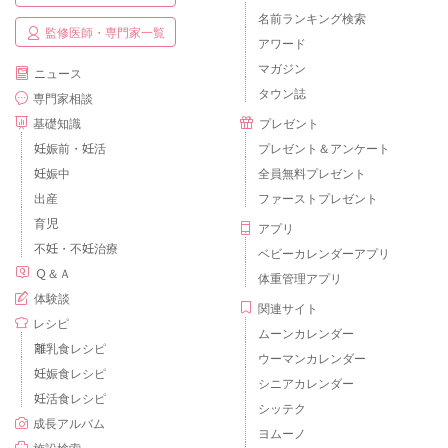
名前ランキング検索
監修医師・専門家一覧
アワード
マガジン
ニュース
タウン誌
専門家相談
基礎知識
プレゼント
妊娠前・妊活
プレゼント＆アンケート
妊娠中
全員無料プレゼント
出産
ファーストプレゼント
育児
アプリ
不妊・不妊治療
ベビーカレンダーアプリ
Ｑ＆Ａ
体重管理アプリ
体験談
関連サイト
レシピ
ムーンカレンダー
離乳食レシピ
ウーマンカレンダー
妊娠食レシピ
シニアカレンダー
妊活食レシピ
シッテク
成長アルバム
ヨムーノ
施設検索