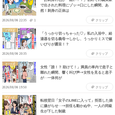
で出された料理にゾッ→口にした瞬間、あ
然！刺身の正体は
2026/08/06 22:35
1
クリップ
ママトピ
「うっかり切っちゃった♡」私の入浴中、給
湯器を切る義母→しかし、うっかりミスで嫁
いびりが露呈！？
2026/08/06 20:35
クリップ
ママトピ
女性「誰！？ 助けて！」満員の車内で息子と
離れた瞬間、響く叫び声→女性を見ると息子
が…一体何が
2026/08/06 19:50
クリップ
ママトピ
転校翌日「女子のLINEに入って」拒否した娘
に嫌がらせ…→担任も動かぬ中、一人の同級
生が下した制裁