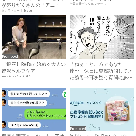
が盛りだくさんの「アニ
合同会社デジタルファーム
ア ...
タカラトミー｜Hugkum
Promoted
【銀座】ReFaで始める大人の
「ねぇ…ところであなた
贅沢セルフケア
達…」休日に突然訪問してき
た義母→耳を疑う質問にあ
ReFa GINZA on CREA
然…！ ...
Promoted
育児も家事もしない夫「寄生
無料♪サンプルBoxプレゼン