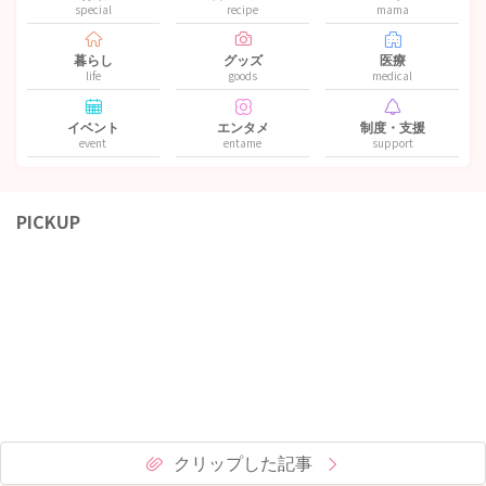
special
recipe
mama
暮らし
グッズ
医療
life
goods
medical
イベント
エンタメ
制度・支援
event
entame
support
PICKUP
クリップした記事