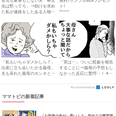
虫は黙ってろ」→助けを求め
ト!
た私が連絡をしたある人物と
Amazon
は...
「私もいちゃダメかしら？」
「実は…」ついに妊娠を報告
出産に立ち会いたがる義母。
することに→義母の予想もし
夫も呆れた義母のホンネと
なかった反応に驚愕…！ #
は…...
早...
Recommended by
ママトピの新着記事
ママトピ
「お刺身の色が…黒い！？」初めての義実家