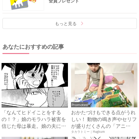
全員プレゼント
もっと見る
あなたにおすすめの記事
Promoted
「なんてヒドイことをする
おかたづけもできる点がうれ
の！？」娘のモラハラ被害を
しい！ 動物の鳴き声やセリフ
信じた母は暴走。娘の夫に電
が盛りだくさんの「アニ
話を...
ア ...
タカラトミー｜Hugkum