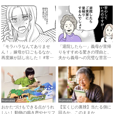
に…！？...
で...
「モラハラなんてありませ
「退院したら…」義母が里帰
ん！」嫁母が口ごもるなか、
りをすすめる驚きの理由と、
再度嫁が話し出した！ #常識
夫から義母への完璧な苦言
知...
#...
Promoted
Promoted
おかたづけもできる点がうれ
【宝くじの裏技】当たる側に
しい！ 動物の鳴き声やセリフ
回るか、このままか