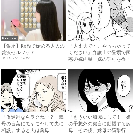
Promoted
【銀座】ReFaで始める大人の
「大丈夫です。やっちゃって
贅沢セルフケア
ください」弁護士の登場で困
惑の嫁両親。嫁の許可を得た
ReFa GINZA on CREA
母...
「促進剤ならラクね…？」義
「もういい加減にして！」娘
母の言葉にモヤモヤして夫に
の予想外の発言に動揺する嫁
相談。すると夫は義母
母→その後、嫁母の衝撃行動