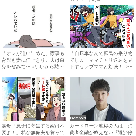
は...
ア ...
「オレが追い詰めた」家事も
「自転車なんて庶民の乗り物
育児も妻に任せきり。夫は自
でしょ」ママチャリ送迎を見
身を省みて… #いいから黙
下すセレブママと対決！⇒衝
っ...
撃...
Promoted
義母「息子に寄生する嫁は不
カードローン地獄の人は、消
要よ！」私が無職夫を養って
費者金融が教えない『返済停