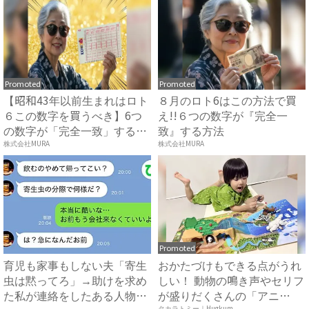
Promoted
Promoted
【昭和43年以前生まれはロト
８月のロト6はこの方法で買
６この数字を買うべき】6つ
え!!６つの数字が『完全一
の数字が「完全一致」する
致』する方法
方...
株式会社MURA
株式会社MURA
Promoted
育児も家事もしない夫「寄生
おかたづけもできる点がうれ
虫は黙ってろ」→助けを求め
しい！ 動物の鳴き声やセリフ
た私が連絡をしたある人物と
が盛りだくさんの「アニ
タカラトミー｜Hugkum