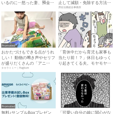
いるのに…怒った妻、預金残
止して減額・免除する方法』
高...
で...
渋谷法務総合事務所
Promoted
おかたづけもできる点がうれ
「育休中だから育児も家事も
しい！ 動物の鳴き声やセリフ
当たり前！？」休日もゆっく
が盛りだくさんの「アニ
り起きてくる夫。モヤモヤが
ア ...
た...
タカラトミー｜Hugkum
Promoted
無料♪サンプルBoxプレゼン
「可愛い自分の娘に関心がな