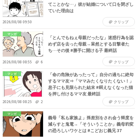
てことかな…」彼が結婚について口を閉ざし
ていた理由は
2026/08/08 09:50
クリップ
マンガ
「とんでもねぇ母親だったな」迷惑行為を認
めず店を去った母親→呆然とする目撃者た
ち…その後 #勝手に開ける子 最終話
2026/08/08 08:55
6
クリップ
「命の危険があったって」自分の過ちに絶句
マンガ
するママ友⇒「ママみたくなりたくない！」
息子にも見限られた結末 #飼えなくなった猫
を押し付けるママ友 最終話
2026/08/08 08:25
2
クリップ
マンガ
義母「私も家族よ」孫差別をされ会う頻度を
減らすと鬼電→「そういうことか」義母豹変
の恐ろしいワケとは #こどおじ義兄 37