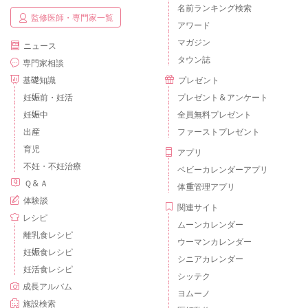
名前ランキング検索
監修医師・専門家一覧
アワード
マガジン
ニュース
タウン誌
専門家相談
基礎知識
プレゼント
妊娠前・妊活
プレゼント＆アンケート
妊娠中
全員無料プレゼント
出産
ファーストプレゼント
育児
アプリ
不妊・不妊治療
ベビーカレンダーアプリ
Ｑ＆Ａ
体重管理アプリ
体験談
関連サイト
レシピ
ムーンカレンダー
離乳食レシピ
ウーマンカレンダー
妊娠食レシピ
シニアカレンダー
妊活食レシピ
シッテク
成長アルバム
ヨムーノ
施設検索