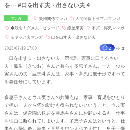
を… #口を出す夫・出さない夫 4
夫婦関係マンガ
人間関係トラブルマンガ
マンガ
◆残念！ダメ夫エピソード
紙屋束実
不貞・浮気マンガ
モヤッと夫マンガ
口を出す夫・出さない夫
2025/07/19 17:00
2
2
「口を出す夫・出さない夫」第4話。家事に口うるさい
夫・狐生（きつお）さんと暮らす多恵子さん。一方、ウル
実さんの夫・亜馬斗さんは、家事・育児に無干渉ですべて
を妻任せにしています。
多恵子さんとウル実さんの共通点は、家事・育児をひとり
で担い、夫から何の助けも得られないということ。ウル実
さんは、保育園の送迎を亜馬斗さんにお願いするも、仕事
を理由に断られてしまいます。多恵子さんはというと、仕
事から帰宅後も家事・育児をワンオペで大忙し。息子・優