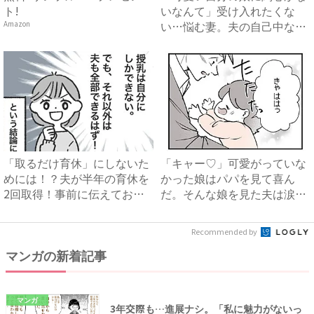
ト!
いなんて」受け入れたくな
い…悩む妻。夫の自己中な言
Amazon
動は...
「取るだけ育休」にしないた
「キャー♡」可愛がっていな
めには！？夫が半年の育休を
かった娘はパパを見て喜ん
2回取得！事前に伝えておい
だ。そんな娘を見た夫は涙を
て...
流し...
Recommended by
マンガの新着記事
マンガ
3年交際も…進展ナシ。「私に魅力がないっ