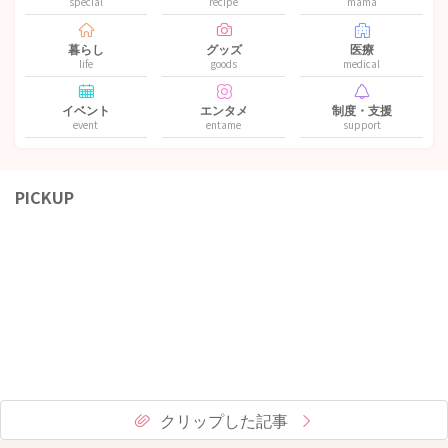
special
recipe
mama
暮らし
グッズ
医療
life
goods
medical
イベント
エンタメ
制度・支援
event
entame
support
PICKUP
クリップした記事