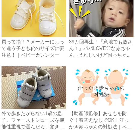
買って損！？メーカーによっ
39万回再生！「意地でも放さ
て違う子ども靴のサイズに要
ん！」パパLOVE♡な赤ちゃ
注意！｜ベビーカレンダー
ん→うれしいけど困っちゃ...
外で歩きたがらない1歳の息
【助産師監修】あせもを防
子。ファーストシューズを機
ぐ！着替えなしでOK！汗っ
能性重視で選んだら、驚きの
かき赤ちゃんの対処法｜ベビ
変...
ーカ...