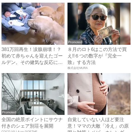
Promoted
381万回再生！涙腺崩壊！？
８月のロト6はこの方法で買
初めて赤ちゃんを迎えたゴー
え!!６つの数字が『完全一
ルデン。その健気な反応に
致』する方法
「...
株式会社MURA
Promoted
全国の絶景ポイントにサウナ
自覚していない人ほど要注
付きのシェア別荘を展開
意！ママの大敵「冷え」の原
COCO VILLA on GOETHE