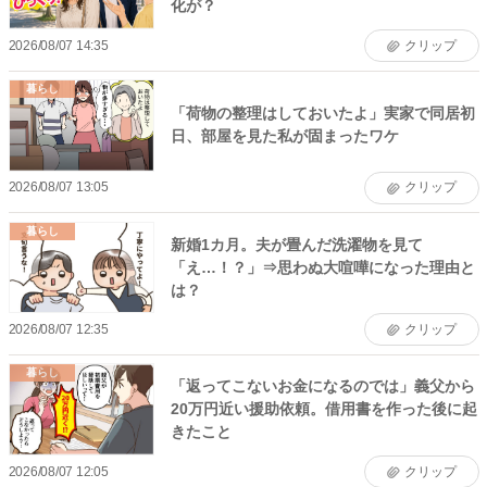
化が？
2026/08/07 14:35
クリップ
暮らし
「荷物の整理はしておいたよ」実家で同居初
日、部屋を見た私が固まったワケ
2026/08/07 13:05
クリップ
暮らし
新婚1カ月。夫が畳んだ洗濯物を見て
「え…！？」⇒思わぬ大喧嘩になった理由と
は？
2026/08/07 12:35
クリップ
暮らし
「返ってこないお金になるのでは」義父から
20万円近い援助依頼。借用書を作った後に起
きたこと
2026/08/07 12:05
クリップ