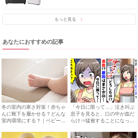
もっと見る
あなたにおすすめの記事
冬の室内の寒さ対策！赤ちゃ
「今日に限って…」泣き叫ぶ
んに靴下を履かせる？どんな
息子を見ると、口の中が血だ
室内環境にする？｜ベビーカ
らけ⇒猛省することになった
レ...
ケ...