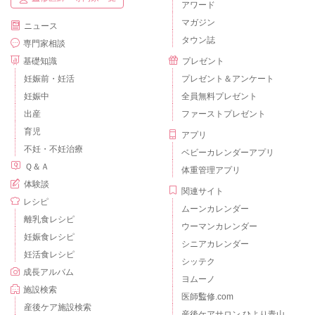
アワード
マガジン
ニュース
タウン誌
専門家相談
基礎知識
プレゼント
妊娠前・妊活
プレゼント＆アンケート
妊娠中
全員無料プレゼント
出産
ファーストプレゼント
育児
アプリ
不妊・不妊治療
ベビーカレンダーアプリ
Ｑ＆Ａ
体重管理アプリ
体験談
関連サイト
レシピ
ムーンカレンダー
離乳食レシピ
ウーマンカレンダー
妊娠食レシピ
シニアカレンダー
妊活食レシピ
シッテク
成長アルバム
ヨムーノ
施設検索
医師監修.com
産後ケア施設検索
産後ケアサロン ひより青山