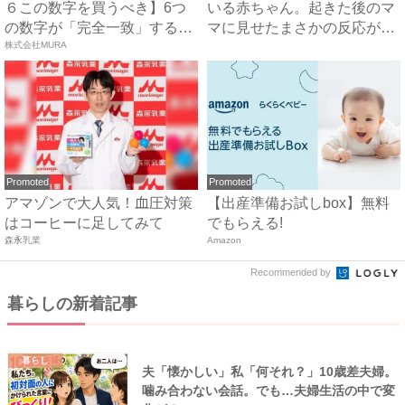
６この数字を買うべき】6つ
いる赤ちゃん。起きた後のマ
の数字が「完全一致」する
マに見せたまさかの反応が
方...
株式会社MURA
可...
Promoted
Promoted
アマゾンで大人気！血圧対策
【出産準備お試しbox】無料
はコーヒーに足してみて
でもらえる!
森永乳業
Amazon
Recommended by
暮らしの新着記事
暮らし
夫「懐かしい」私「何それ？」10歳差夫婦。
噛み合わない会話。でも…夫婦生活の中で変