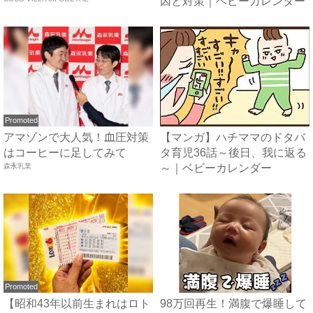
因と対策｜ベビーカレンダー
Promoted
アマゾンで大人気！血圧対策
【マンガ】ハチママのドタバ
はコーヒーに足してみて
タ育児36話～後日、我に返る
森永乳業
～｜ベビーカレンダー
Promoted
【昭和43年以前生まれはロト
98万回再生！満腹で爆睡して