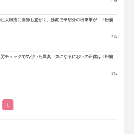
3話
巨大粉瘤に医師も驚がく。診察で予想外の出来事が！ #粉瘤
2話
労チェックで気付いた異臭！気になるにおいの正体は #粉瘤
1話
1