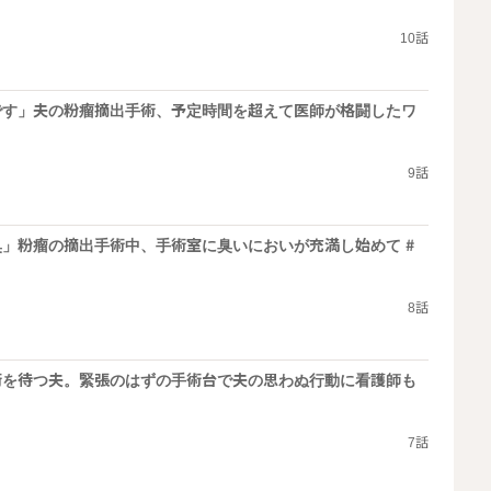
10話
です」夫の粉瘤摘出手術、予定時間を超えて医師が格闘したワ
9話
」粉瘤の摘出手術中、手術室に臭いにおいが充満し始めて #
8話
術を待つ夫。緊張のはずの手術台で夫の思わぬ行動に看護師も
7話