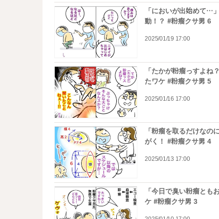
「においが出始めて…
動！？ #粉瘤クサ男 6
2025/01/19 17:00
「たかが粉瘤っすよね
たワケ #粉瘤クサ男 5
2025/01/16 17:00
「粉瘤を取るだけなの
がく！ #粉瘤クサ男 4
2025/01/13 17:00
「今日で臭い粉瘤とも
ケ #粉瘤クサ男 3