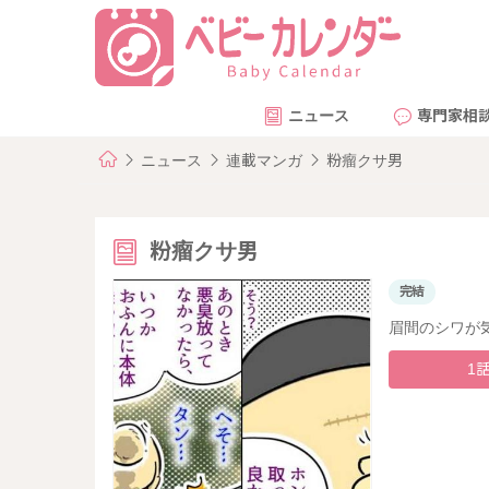
ニュース
専門家相
ニュース
連載マンガ
粉瘤クサ男
粉瘤クサ男
完結
眉間のシワが
1