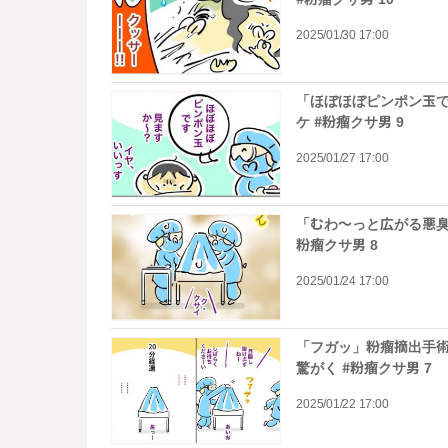
2025/01/30 17:00
「ほぼほぼピンポン玉
ケ #粉瘤クサ男 9
2025/01/27 17:00
「むわ～っと広がる悪臭
粉瘤クサ男 8
2025/01/24 17:00
「フガッ」粉瘤摘出手
驚がく #粉瘤クサ男 7
2025/01/22 17:00