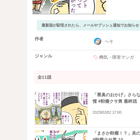
最新話が配信されたら、メールやプッシュ通知でお知らせ
作者
へそ
ジャンル
病気・障害マンガ
全11話
「悪臭のおかげ」さら
慄 #粉瘤クサ男 最終話
2025/02/02 17:00
「まさか粉瘤！？」夫の
#粉瘤クサ男 10