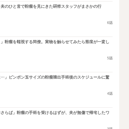
」夫のひと言で粉瘤を見にきた研修スタッフがまさかの行
6話
？」粉瘤を軽視する同僚。実物を触らせてみたら態度が一変し
5話
に…」ピンポン玉サイズの粉瘤摘出手術後のスケジュールに驚
4話
おさらば」粉瘤の手術を受けるはずが、夫が無傷で帰宅したワ