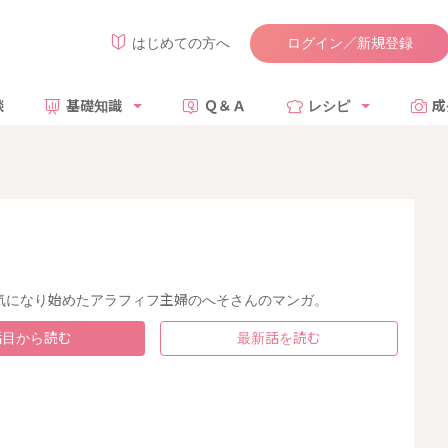
ログイン／新規登録
はじめての方へ
談
基礎知識
Ｑ＆Ａ
レシピ
成
気になり始めたアラフィフ主婦のへそさんのマンガ。
話目から読む
最新話を読む