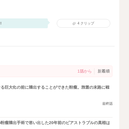
！
4
クリップ
1話から
新着順
なる巨大化の前に摘出することができた粉瘤。放置の末路に戦
最終話
粉瘤摘出手術で思い出した20年前のピアストラブルの真相は