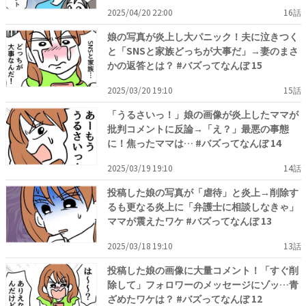
2025/04/20 22:00
16話
娘の写真が炎上し大パニック！夫に泣きつく
と「SNSと家族どっちが大事だ」→妻のまさ
かの返答とは？ #バズってなんぼ 15
2025/03/20 19:10
15話
「うるさいっ！」娘の画像が炎上したママが
批判コメントに反論→「え？」最悪の事態
に！焦ったママは… #バズってなんぼ 14
2025/03/19 19:10
14話
投稿した娘の写真が「虐待」と炎上→削除す
るも更なる炎上に「弁護士に相談しなきゃ」
ママが震えたワケ #バズってなんぼ 13
2025/03/18 19:10
13話
投稿した娘の画像に大量コメント！「すぐ削
除して」フォロワーのメッセージにゾッ…青
ざめたワケは？ #バズってなんぼ 12