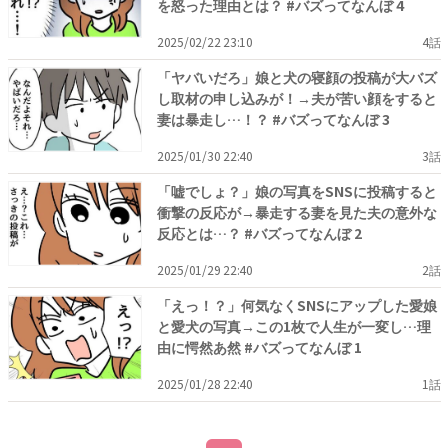
を怒った理由とは？ #バズってなんぼ 4
2025/02/22 23:10
4話
「ヤバいだろ」娘と犬の寝顔の投稿が大バズ
し取材の申し込みが！→夫が苦い顔をすると
妻は暴走し…！？ #バズってなんぼ 3
2025/01/30 22:40
3話
「嘘でしょ？」娘の写真をSNSに投稿すると
衝撃の反応が→暴走する妻を見た夫の意外な
反応とは…？ #バズってなんぼ 2
2025/01/29 22:40
2話
「えっ！？」何気なくSNSにアップした愛娘
と愛犬の写真→この1枚で人生が一変し…理
由に愕然あ然 #バズってなんぼ 1
2025/01/28 22:40
1話