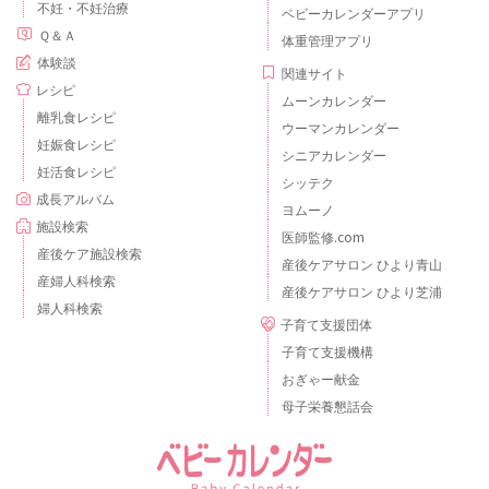
不妊・不妊治療
ベビーカレンダーアプリ
Ｑ＆Ａ
体重管理アプリ
体験談
関連サイト
レシピ
ムーンカレンダー
離乳食レシピ
ウーマンカレンダー
妊娠食レシピ
シニアカレンダー
妊活食レシピ
シッテク
成長アルバム
ヨムーノ
施設検索
医師監修.com
産後ケア施設検索
産後ケアサロン ひより青山
産婦人科検索
産後ケアサロン ひより芝浦
婦人科検索
子育て支援団体
子育て支援機構
おぎゃー献金
母子栄養懇話会