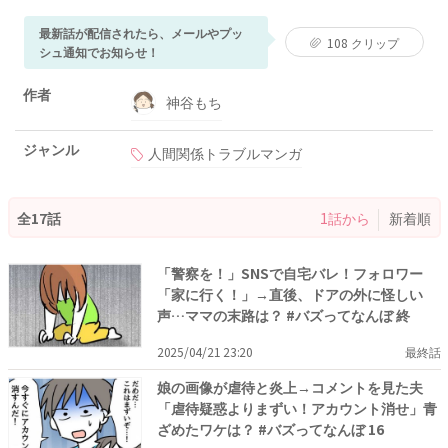
最新話が配信されたら、メールやプッ
108
クリップ
シュ通知でお知らせ！
作者
神谷もち
ジャンル
人間関係トラブルマンガ
全17話
1話から
新着順
「警察を！」SNSで自宅バレ！フォロワー
「家に行く！」→直後、ドアの外に怪しい
声…ママの末路は？ #バズってなんぼ 終
2025/04/21 23:20
最終話
娘の画像が虐待と炎上→コメントを見た夫
「虐待疑惑よりまずい！アカウント消せ」青
ざめたワケは？ #バズってなんぼ 16