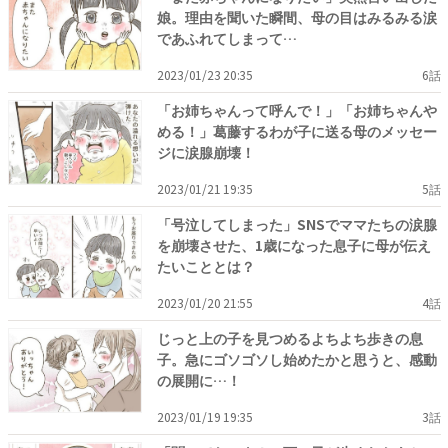
娘。理由を聞いた瞬間、母の目はみるみる涙
であふれてしまって…
2023/01/23 20:35
6話
「お姉ちゃんって呼んで！」「お姉ちゃんや
める！」葛藤するわが子に送る母のメッセー
ジに涙腺崩壊！
2023/01/21 19:35
5話
「号泣してしまった」SNSでママたちの涙腺
を崩壊させた、1歳になった息子に母が伝え
たいこととは？
2023/01/20 21:55
4話
じっと上の子を見つめるよちよち歩きの息
子。急にゴソゴソし始めたかと思うと、感動
の展開に…！
2023/01/19 19:35
3話