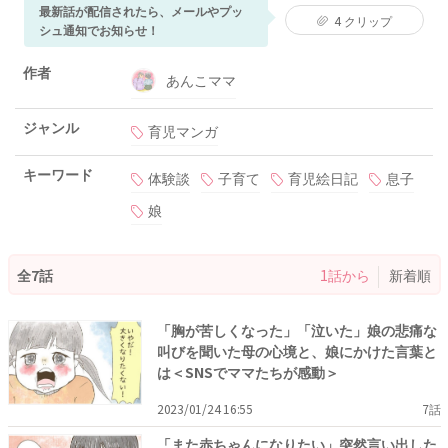
最新話が配信されたら、メールやプッ
4
クリップ
シュ通知でお知らせ！
作者
あんこママ
ジャンル
育児マンガ
キーワード
体験談
子育て
育児絵日記
息子
娘
全7話
1話から
新着順
「胸が苦しくなった」「泣いた」娘の悲痛な
叫びを聞いた母の心境と、娘にかけた言葉と
は＜SNSでママたちが感動＞
2023/01/24 16:55
7話
「また赤ちゃんになりたい」突然言い出した