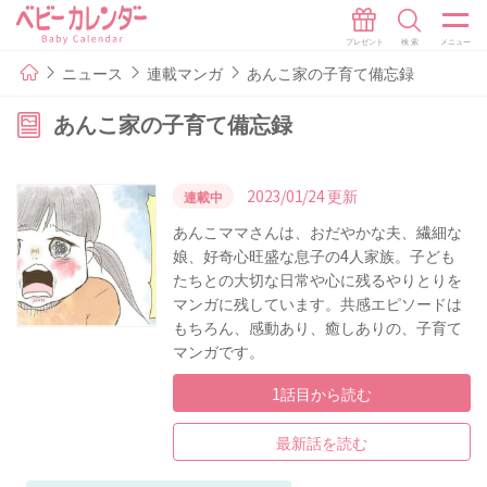
ニュース
連載マンガ
あんこ家の子育て備忘録
あんこ家の子育て備忘録
2023/01/24 更新
連載中
あんこママさんは、おだやかな夫、繊細な
娘、好奇心旺盛な息子の4人家族。子ども
たちとの大切な日常や心に残るやりとりを
マンガに残しています。共感エピソードは
もちろん、感動あり、癒しありの、子育て
マンガです。
1話目から読む
最新話を読む