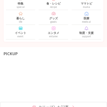
特集
食・レシピ
ママトピ
special
recipe
mama
暮らし
グッズ
医療
life
goods
medical
イベント
エンタメ
制度・支援
event
entame
support
PICKUP
クリップした記事