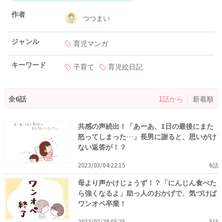
作者
つつまい
ジャンル
育児マンガ
キーワード
子育て
育児絵日記
全6話
1話から
新着順
共感の声続出！「あーあ、1日の最後にまた
怒ってしまった…」長男に謝ると、思いがけ
ない返答が！？
2023/03/04 22:15
6話
母より声かけじょうず！？「にんじん食べた
ら強くなるよ」助っ人のおかげで、気づけば
ワンオペ卒業！
2023/02/28 05:25
5話