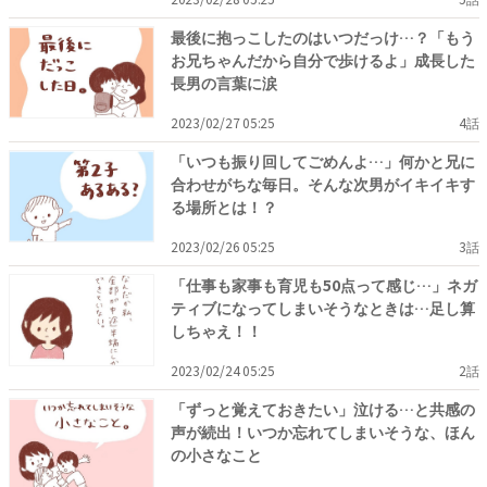
最後に抱っこしたのはいつだっけ…？「もう
お兄ちゃんだから自分で歩けるよ」成長した
長男の言葉に涙
2023/02/27 05:25
4話
「いつも振り回してごめんよ…」何かと兄に
合わせがちな毎日。そんな次男がイキイキす
る場所とは！？
2023/02/26 05:25
3話
「仕事も家事も育児も50点って感じ…」ネガ
ティブになってしまいそうなときは…足し算
しちゃえ！！
2023/02/24 05:25
2話
「ずっと覚えておきたい」泣ける…と共感の
声が続出！いつか忘れてしまいそうな、ほん
の小さなこと