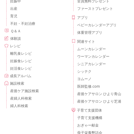
妊娠中
全員無料プレゼント
出産
ファーストプレゼント
育児
アプリ
不妊・不妊治療
ベビーカレンダーアプリ
Ｑ＆Ａ
体重管理アプリ
体験談
関連サイト
レシピ
ムーンカレンダー
離乳食レシピ
ウーマンカレンダー
妊娠食レシピ
シニアカレンダー
妊活食レシピ
シッテク
成長アルバム
ヨムーノ
施設検索
医師監修.com
産後ケア施設検索
産後ケアサロン ひより青山
産婦人科検索
産後ケアサロン ひより芝浦
婦人科検索
子育て支援団体
子育て支援機構
おぎゃー献金
母子栄養懇話会