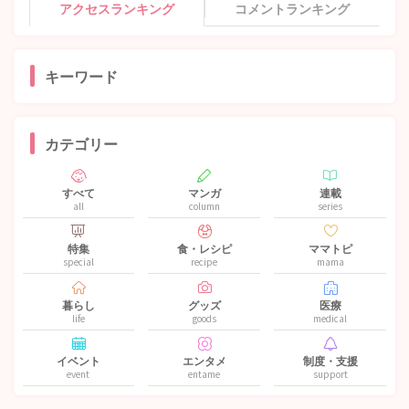
アクセスランキング
コメントランキング
キーワード
カテゴリー
すべて
マンガ
連載
all
column
series
特集
食・レシピ
ママトピ
special
recipe
mama
暮らし
グッズ
医療
life
goods
medical
イベント
エンタメ
制度・支援
event
entame
support