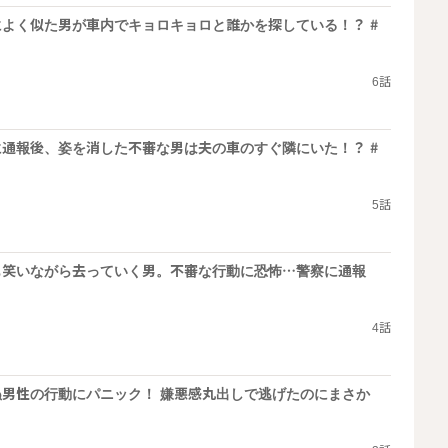
よく似た男が車内でキョロキョロと誰かを探している！？ #
6話
通報後、姿を消した不審な男は夫の車のすぐ隣にいた！？ #
5話
も笑いながら去っていく男。不審な行動に恐怖…警察に通報
4話
男性の行動にパニック！ 嫌悪感丸出しで逃げたのにまさか