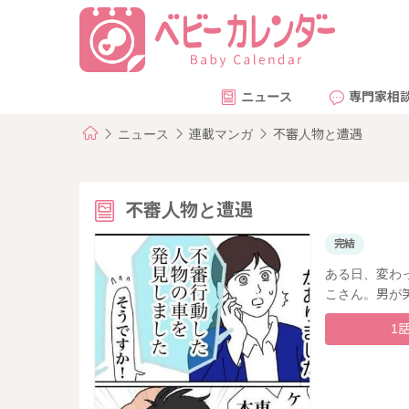
ニュース
専門家相
ニュース
連載マンガ
不審人物と遭遇
不審人物と遭遇
完結
ある日、変わ
こさん。男が
1