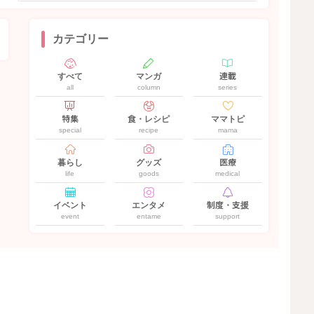
カテゴリー
すべて
マンガ
連載
all
column
series
特集
食・レシピ
ママトピ
special
recipe
mama
暮らし
グッズ
医療
life
goods
medical
イベント
エンタメ
制度・支援
event
entame
support