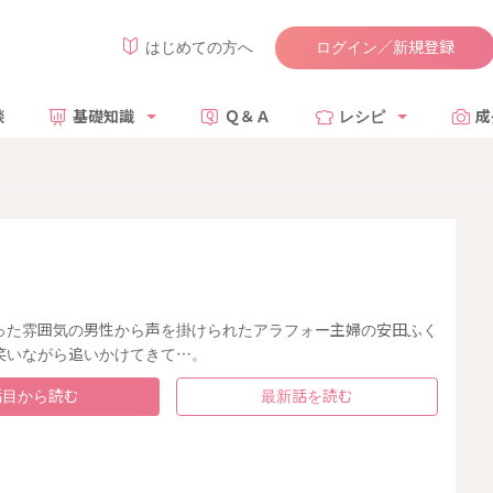
ログイン／新規登録
はじめての方へ
談
基礎知識
Ｑ＆Ａ
レシピ
成
った雰囲気の男性から声を掛けられたアラフォー主婦の安田ふく
笑いながら追いかけてきて…。
話目から読む
最新話を読む