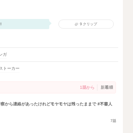
！
9
クリップ
ンガ
ストーカー
1話から
新着順
察から連絡があったけれどモヤモヤは残ったままで #不審人
7話