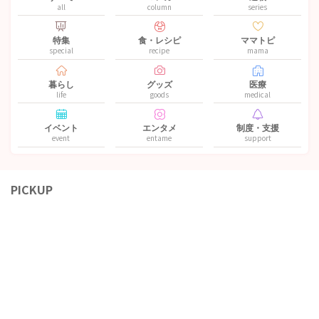
all
column
series
特集
食・レシピ
ママトピ
special
recipe
mama
暮らし
グッズ
医療
life
goods
medical
イベント
エンタメ
制度・支援
event
entame
support
PICKUP