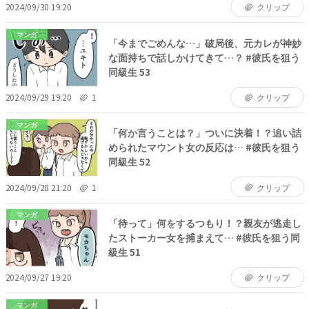
2024/09/30 19:20
クリップ
マンガ
「今までごめんな…」破局後、元カレが神妙
な面持ちで話しかけてきて…？ #彼氏を狙う
同級生 53
2024/09/29 19:20
1
クリップ
マンガ
「何か言うことは？」ついに決着！？追い詰
められたマウント女の反応は… #彼氏を狙う
同級生 52
2024/09/28 21:20
1
クリップ
マンガ
「待って」何をするつもり！？親友が逃走し
たストーカー女を捕まえて… #彼氏を狙う同
級生 51
2024/09/27 19:20
クリップ
マンガ