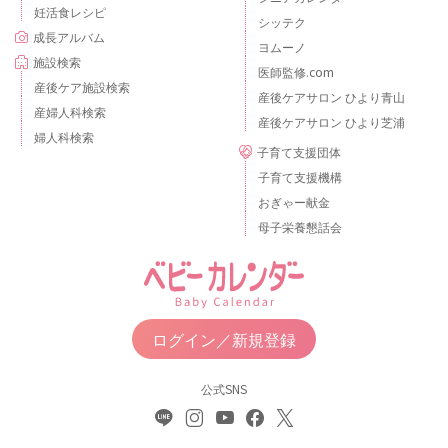
妊活食レシピ
シッテク
成長アルバム
ヨムーノ
施設検索
医師監修.com
産後ケア施設検索
産後ケアサロン ひより青山
産婦人科検索
産後ケアサロン ひより芝浦
婦人科検索
子育て支援団体
子育て支援機構
おぎゃー献金
母子栄養懇話会
ログイン／新規登録
公式SNS