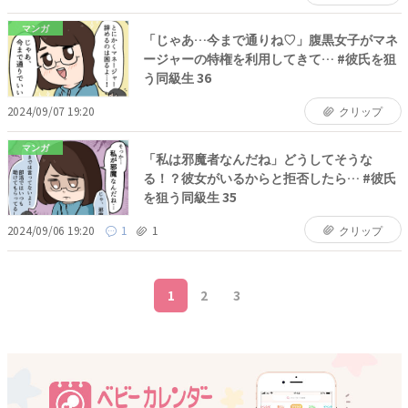
マンガ
「じゃあ…今まで通りね♡」腹黒女子がマネ
ージャーの特権を利用してきて… #彼氏を狙
う同級生 36
2024/09/07 19:20
クリップ
マンガ
「私は邪魔者なんだね」どうしてそうな
る！？彼女がいるからと拒否したら… #彼氏
を狙う同級生 35
2024/09/06 19:20
1
1
クリップ
1
2
3