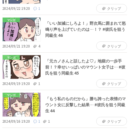
2024/09/22 19:20
1
クリップ
マンガ
「いい加減にしろよ！」野次馬に囲まれて怒
鳴り声を上げていたのは…！？ #彼氏を狙う
同級生 46
2024/09/21 19:20
4
クリップ
マンガ
「元カノさんと話したよ♡」地獄の一歩手
前！？幸せいっぱいのマウント女子は… #彼
氏を狙う同級生 45
2024/09/19 19:20
1
クリップ
マンガ
「もう私のものだから」勝ち誇った表情のマ
ウント女に反撃した結果… #彼氏を狙う同級
生 44
2024/09/16 19:20
1
1
クリップ