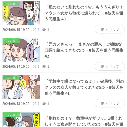
マンガ
「私のせいで別れたの？w」もううんざり！
マウント女から執拗に煽られて… #彼氏を狙
う同級生 43
2024/09/15 19:20
1
1
クリップ
マンガ
「元カノさんっ♪」まさかの襲来！ご機嫌な
口調で絡んできたのは… #彼氏を狙う同級生
42
2024/09/14 19:20
1
1
クリップ
マンガ
「学校中で噂になってるよ！」破局後、別の
クラスの友人が教えてくれたのは… #彼氏を
狙う同級生 41
2024/09/13 19:20
1
1
クリップ
マンガ
「別れたの！？」教室中がザワッ。1番うれ
しそうに盗み聞きしていたのは… #彼氏を狙