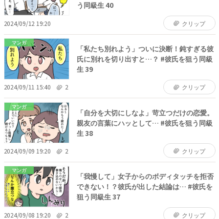
う同級生 40
2024/09/12 19:20
クリップ
マンガ
「私たち別れよう」ついに決断！鈍すぎる彼
氏に別れを切り出すと…？ #彼氏を狙う同級
生 39
2024/09/11 15:40
2
クリップ
マンガ
「自分を大切にしなよ」苛立つだけの恋愛。
親友の言葉にハッとして… #彼氏を狙う同級
生 38
2024/09/09 19:20
2
クリップ
マンガ
「我慢して」女子からのボディタッチを拒否
できない！？彼氏が出した結論は… #彼氏を
狙う同級生 37
2024/09/08 19:20
2
クリップ