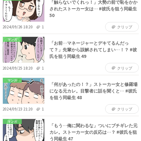
「触らないでくれっ！」大勢の前で恥をかか
されたストーカー女は… #彼氏を狙う同級生
50
2024/09/26 18:20
1
クリップ
マンガ
「お前…マネージャーとデキてるんだっ
て？」先輩から誤解されてしまい…！？ #彼
氏を狙う同級生 49
2024/09/25 18:20
1
クリップ
マンガ
「何があったの！？」ストーカー女と修羅場
になる元カレ。目撃者に話を聞くと… #彼氏
を狙う同級生 48
2024/09/23 21:20
1
クリップ
マンガ
「もう…俺に関わるな」ついにブチギレた元
カレ。ストーカー女の反応は…？ #彼氏を狙
う同級生 47