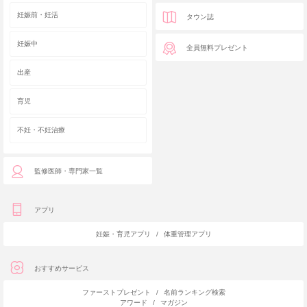
妊娠前・妊活
タウン誌
妊娠中
全員無料プレゼント
出産
育児
不妊・不妊治療
監修医師・専門家一覧
アプリ
妊娠・育児アプリ
/
体重管理アプリ
おすすめサービス
ファーストプレゼント
/
名前ランキング検索
アワード
/
マガジン