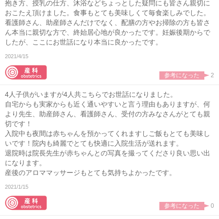
抱き方、授乳の仕方、沐浴などちょっとした疑問にも皆さん親切に
おこたえ頂けました。食事もとても美味しくて毎食楽しみでした。
看護師さん、助産師さんだけでなく、配膳の方やお掃除の方も皆さ
ん本当に親切な方で、終始居心地が良かったです。妊娠後期からで
したが、ここにお世話になり本当に良かったです。
2021/4/15
参考になった
2
4人子供がいますが4人共こちらでお世話になりました。
自宅からも実家からも近く通いやすいと言う理由もありますが、何
より先生、助産師さん、看護師さん、受付の方みなさんがとても親
切です！
入院中も夜間は赤ちゃんを預かってくれますしご飯もとても美味し
いです！院内も綺麗でとても快適に入院生活が送れます。
退院時は院長先生が赤ちゃんとの写真を撮ってくださり良い思い出
になります。
産後のアロママッサージもとても気持ちよかったです。
2021/1/15
参考になった
0