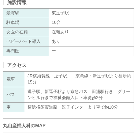
施設情報
最寄駅
東逗子駅
駐車場
10台
女医の在籍
在籍あり
ベビーパッド導入
あり
専門医
ー
アクセス
JR横須賀線・逗子駅、 京急線・新逗子駅より徒歩約
電車
15分
逗子駅、新逗子駅より京急バス 田浦駅行き グリー
バス
ンヒル行きで福祉会館入口下車徒歩2分
車
横浜横須賀道路 逗子インターより車で約10分
丸山産婦人科のMAP