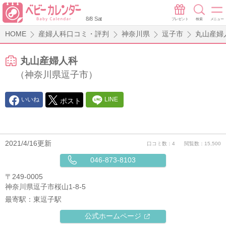
8/8 Sat
プレゼント
検索
メニュー
HOME
産婦人科口コミ・評判
神奈川県
逗子市
丸山産婦
丸山産婦人科
（神奈川県逗子市）
いいね
LINE
ポスト
2021/4/16更新
口コミ数：4
閲覧数：15,500
046-873-8103
〒249-0005
神奈川県逗子市桜山1-8-5
最寄駅：
東逗子駅
公式ホームページ