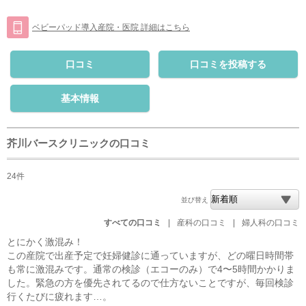
ベビーパッド導入産院・医院 詳細はこちら
口コミ
口コミを投稿する
基本情報
芥川バースクリニックの口コミ
24件
並び替え
すべての口コミ
|
産科の口コミ
|
婦人科の口コミ
とにかく激混み！
この産院で出産予定で妊婦健診に通っていますが、どの曜日時間帯
も常に激混みです。通常の検診（エコーのみ）で4〜5時間かかりま
した。緊急の方を優先されてるので仕方ないことですが、毎回検診
行くたびに疲れます…。