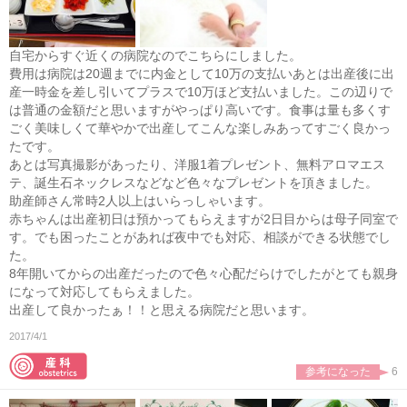
自宅からすぐ近くの病院なのでこちらにしました。
費用は病院は20週までに内金として10万の支払いあとは出産後に出
産一時金を差し引いてプラスで10万ほど支払いました。この辺りで
は普通の金額だと思いますがやっぱり高いです。食事は量も多くす
ごく美味しくて華やかで出産してこんな楽しみあってすごく良かっ
たです。
あとは写真撮影があったり、洋服1着プレゼント、無料アロマエス
テ、誕生石ネックレスなどなど色々なプレゼントを頂きました。
助産師さん常時2人以上はいらっしゃいます。
赤ちゃんは出産初日は預かってもらえますが2日目からは母子同室で
す。でも困ったことがあれば夜中でも対応、相談ができる状態でし
た。
8年開いてからの出産だったので色々心配だらけでしたがとても親身
になって対応してもらえました。
出産して良かったぁ！！と思える病院だと思います。
2017/4/1
参考になった
6