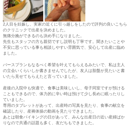
2人目を妊娠し、実家の近くに引っ越しをしたので評判の良いこちら
のクリニックで出産を決めました。
無痛分娩ができるのも決め手になりました。
先生もスタッフの方も親切ですし説明も丁寧です。聞きたいことや
不安に思っている事も相談しやすい雰囲気で、安心して出産に臨め
ました。
バースプランもなるべく希望を叶えてもらえるみたいで、私は主人
の立会いくらいしか書きませんでしたが、友人は胎盤が見たいと書
いたら見せてもらえたと言っていました。
産後の入院中も快適で、食事は美味しいし、母子同室ですが預ける
こともできるので、体力的に辛い時は預けて少し長めに眠ったりし
ていました。
専用のタブレットがあって、出産時の写真を見たり、食事の献立を
確認したり、産褥体操の動画を見たりできました。
あとは朝食バイキングの日があって、みんな出産日の近い産婦ばか
りなので共通の話題も多く、友だちもできました。