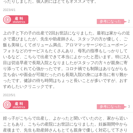
ったりしました。個人的にはとてもオススメです。
2023/4/1
参考になった
2
上の子と下の子の出産で2回お世話になりました。最初は家からの近
さで選びましたが、先生や助産師さん、スタッフの方が優しく、ご
飯も美味しくてボリューム満点、アロママッサージやニューボーン
フォトなどのサービスもたくさんあり、母乳の指導もしっかりして
いるなど、こちらで出産できて本当によかったと思います。特に2人
目は切迫早産で長期入院となりましたがスタッフの方々が親身に寄
り添ってくれて心強かったです。コロナ禍でも制限はありながらも
立ち会いや面会が可能だったのも長期入院の身には本当に有り難か
ったです。健診の待ち時間はちょっと長いことが多いですが、おす
すめしたいクリニックです。
2022/5/1
参考になった
3
姪っ子がこちらで出産し、よかったと聞いていたのと、家から近い
こともあり、こちらの産院にお世話になりました。妊娠期間中から
産後まで、先生も助産師さんもとても親身で優しく対応して下さり