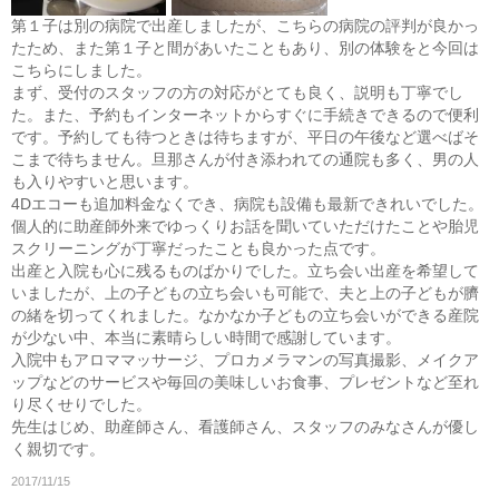
第１子は別の病院で出産しましたが、こちらの病院の評判が良かっ
たため、また第１子と間があいたこともあり、別の体験をと今回は
こちらにしました。
まず、受付のスタッフの方の対応がとても良く、説明も丁寧でし
た。また、予約もインターネットからすぐに手続きできるので便利
です。予約しても待つときは待ちますが、平日の午後など選べばそ
こまで待ちません。旦那さんが付き添われての通院も多く、男の人
も入りやすいと思います。
4Dエコーも追加料金なくでき、病院も設備も最新できれいでした。
個人的に助産師外来でゆっくりお話を聞いていただけたことや胎児
スクリーニングが丁寧だったことも良かった点です。
出産と入院も心に残るものばかりでした。立ち会い出産を希望して
いましたが、上の子どもの立ち会いも可能で、夫と上の子どもが臍
の緒を切ってくれました。なかなか子どもの立ち会いができる産院
が少ない中、本当に素晴らしい時間で感謝しています。
入院中もアロママッサージ、プロカメラマンの写真撮影、メイクア
ップなどのサービスや毎回の美味しいお食事、プレゼントなど至れ
り尽くせりでした。
先生はじめ、助産師さん、看護師さん、スタッフのみなさんが優し
く親切です。
2017/11/15