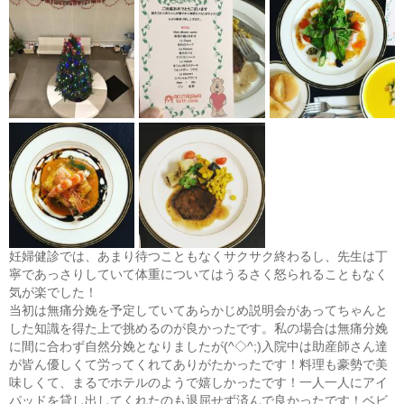
妊婦健診では、あまり待つこともなくサクサク終わるし、先生は丁
寧であっさりしていて体重についてはうるさく怒られることもなく
気が楽でした！
当初は無痛分娩を予定していてあらかじめ説明会があってちゃんと
した知識を得た上で挑めるのが良かったです。私の場合は無痛分娩
に間に合わず自然分娩となりましたが(^◇^;)入院中は助産師さん達
が皆ん優しくて労ってくれてありがたかったです！料理も豪勢で美
味しくて、まるでホテルのようで嬉しかったです！一人一人にアイ
パッドを貸し出してくれたのも退屈せず済んで良かったです！ベビ