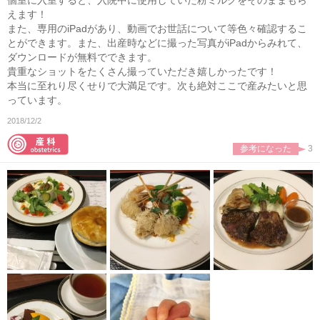
個室に入室すると、入院中に使用していた粉ミルクをそのままもら
えます！
また、専用のiPadがあり、動画でお世話について等色々確認するこ
とができます。また、出産時などに撮った写真がiPadからみれて、
ダウンロードが無料でできます。
貴重なショットをたくさん撮っていただき嬉しかったです！
本当に至れり尽くせりで大満足です。次も絶対ここで産みたいと思
っています。
2018/12/2
参考になった
3