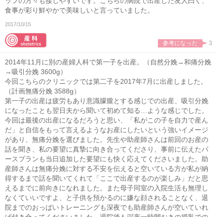
ッフの方々も接しやすいです。こちらの病院で出産した友人曰く、
食事が彩り鮮やかで美味しいと言っていました。
2017/10/15
参考になった
3
2014年11月に別の産婦人科で第一子を出産。（自然分娩→和痛分娩
→吸引分娩 3600g）
今回こちらのクリニックでは第二子を2017年7月に出産しました。
（計画無痛分娩 3588g）
第一子の出産は疲労もあり意識朦朧とする感じでの出産、吸引分娩
になったことも翌日夫から聞いて初めて知る…ような感じでした。
今回は最後の出産になるだろうと思い、「私がこの子を自力で産ん
だ」と自信をもって言えるようなお産にしたいという強いイメージ
があり、無痛分娩を選びました。先生や助産師さんは前回のお産の
話を聞き、私の要望に真摯に向き合ってくださり、事前に伝えたバ
ースプランも当日追加した要望にも快く応えてくださいました。助
産師さんは無痛分娩に対する不安を伝えると空いている方が私が納
得するまで話を聞いてくれて「ここで出産するのが楽しみ」だと思
えるまでに前向きになれました。また母子同室の入院生活も無理し
なくていいですよ、と子供を預かるのに嫌な顔されることなく、退
院までのおっぱいトレーニングも深夜でも助産師さんが空いていれ