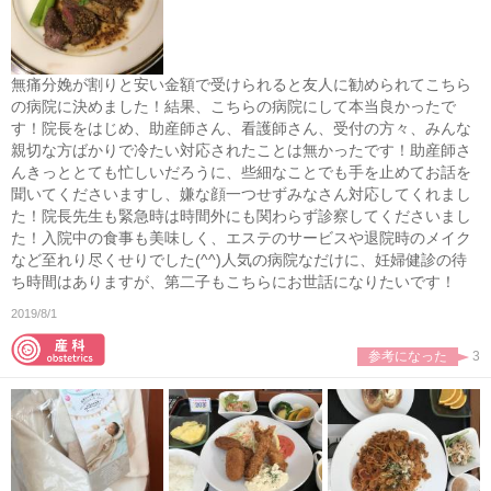
無痛分娩が割りと安い金額で受けられると友人に勧められてこちら
の病院に決めました！結果、こちらの病院にして本当良かったで
す！院長をはじめ、助産師さん、看護師さん、受付の方々、みんな
親切な方ばかりで冷たい対応されたことは無かったです！助産師さ
んきっととても忙しいだろうに、些細なことでも手を止めてお話を
聞いてくださいますし、嫌な顔一つせずみなさん対応してくれまし
た！院長先生も緊急時は時間外にも関わらず診察してくださいまし
た！入院中の食事も美味しく、エステのサービスや退院時のメイク
など至れり尽くせりでした(^^)人気の病院なだけに、妊婦健診の待
ち時間はありますが、第二子もこちらにお世話になりたいです！
2019/8/1
参考になった
3