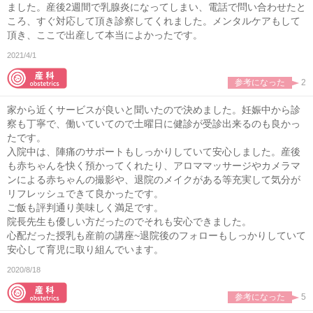
ました。産後2週間で乳腺炎になってしまい、電話で問い合わせたと
ころ、すぐ対応して頂き診察してくれました。メンタルケアもして
頂き、ここで出産して本当によかったです。
2021/4/1
参考になった
2
家から近くサービスが良いと聞いたので決めました。妊娠中から診
察も丁寧で、働いていてので土曜日に健診が受診出来るのも良かっ
たです。
入院中は、陣痛のサポートもしっかりしていて安心しました。産後
も赤ちゃんを快く預かってくれたり、アロママッサージやカメラマ
ンによる赤ちゃんの撮影や、退院のメイクがある等充実して気分が
リフレッシュできて良かったです。
ご飯も評判通り美味しく満足です。
院長先生も優しい方だったのでそれも安心できました。
心配だった授乳も産前の講座~退院後のフォローもしっかりしていて
安心して育児に取り組んでいます。
2020/8/18
参考になった
5