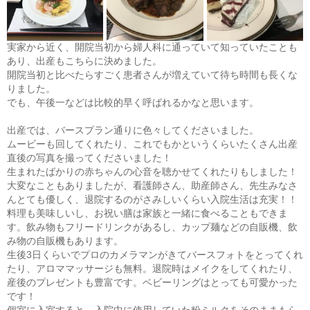
実家から近く、開院当初から婦人科に通っていて知っていたことも
あり、出産もこちらに決めました。
開院当初と比べたらすごく患者さんが増えていて待ち時間も長くな
りました。
でも、午後一などは比較的早く呼ばれるかなと思います。
出産では、バースプラン通りに色々してくださいました。
ムービーも回してくれたり、これでもかというくらいたくさん出産
直後の写真を撮ってくださいました！
生まれたばかりの赤ちゃんの心音を聴かせてくれたりもしました！
大変なこともありましたが、看護師さん、助産師さん、先生みなさ
んとても優しく、退院するのがさみしいくらい入院生活は充実！！
料理も美味しいし、お祝い膳は家族と一緒に食べることもできま
す。飲み物もフリードリンクがあるし、カップ麺などの自販機、飲
み物の自販機もあります。
生後3日くらいでプロのカメラマンがきてバースフォトをとってくれ
たり、アロママッサージも無料。退院時はメイクをしてくれたり、
産後のプレゼントも豊富です。ベビーリングはとっても可愛かった
です！