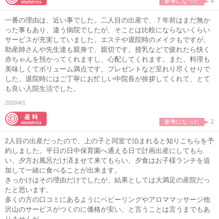
参考になった
4
一番の理由は、近い事でした。二人目の出産で、７年前はまだ無か
った事もあり、違う病院でしたが、そことは比較にならないくらい
サービスが充実していました。エステや退院時のメイクもですが、
助産師さんや先生達も親身で、親切です。授乳などで疲れたら快く
赤ちゃんを預かってくれますし、心配してくれます。また、料理も
美味しくてボリューム満点です。プレゼントなど至れり尽くせりで
した。退院時にはご丁寧にお忙しい中院長が挨拶してくれて、とて
も良い入院生活でした。
2020/4/1
参考になった
2
2人目の出産だったので、上の子と同室で泊まれると知りこちらを予
約しました。平日の日中保育園へ通える日で計画出産にしてもら
い、夕方お風呂だけ済ませて来てもらい、夕食はお子様ランチを追
加して一緒に食べることが出来ます。
きっかけはその理由だけでしたが、結果としては大満足の産院だっ
たと思います。
多くの方の口コミにあるようにベビーリングやアロママッサージ他
沢山のサービスがつくのに価格が安い、と言うことは言うまでもあ