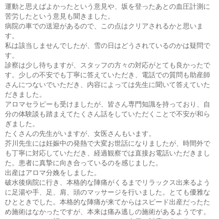
運動と思えばよかったという意見や、坂を登ったあとの血圧計測に
苦労したという意見も聞きました。
病院の車での送迎があるので、この点はクリアされるかと思いま
す。
私は該当しませんでしたが、雪の日はどうされているのかは疑問で
す。
診察は少し待ちますが、スタッフの方々の対応がとても良かったで
す。少しの不安でも丁寧に答えていただき、電話での質問も助産師
さんにつないでいただき、内容によっては先生に聞いて答えていた
だきました。
アロマセラピーも受けましたが、皆さん専門知識を持っており、自
分の体験談も踏まえてたくさん話をしていただくことで不安が和ら
ぎました。
たくさんの先生がいますが、女医さんもいます。
芥川先生には妊娠中の発熱で大変お世話になりましたが、時間外で
も丁寧に対応していただき、経過観察では直接お電話いただきまし
た。患者に真摯に向き合っているのを感じました。
出産はアロマ分娩をしました。
破水後病院に行き、本格的な陣痛がくるまでリラックス出来るよう
に足湯や手、足、肩、頭のマッサージを行いました。とても優雅な
ひとときでした。本格的な陣痛が来てからはスピード出産だったた
め施術はなかったですが、本来は痛み逃しの施術があるようです。