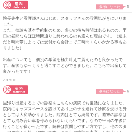
参考になった
5
院長先生と看護師さんはじめ、スタッフさんの雰囲気がきにいりま
した。
また、検診も基本予約制のため、多少の待ち時間はあるものの、平
日の昼間ならほぼ時間通りに終われるのも選んだ理由です。（週末
だと時間帯によっては受付から会計まで二時間くらいかかる事もあ
りました）
出産についても、個別の希望を極力叶えて貰えたのも良かったで
す。産後もゆっくりと過ごすことができました。こちらで出産して
良かったです！
2017/11/1
参考になった
6
里帰り出産するまでの診察をこちらの病院でお世話になりました。
院内にキッズスペースを設けてあり上の子を連れて診察を受ける身
としては大変助かりました。院内はとても綺麗です。週末の診察は
とても混み合い車を停められないくらいです。なので平日の午後に
行くことが多かったです。院長は質問しやすい方ですし、他のスタ