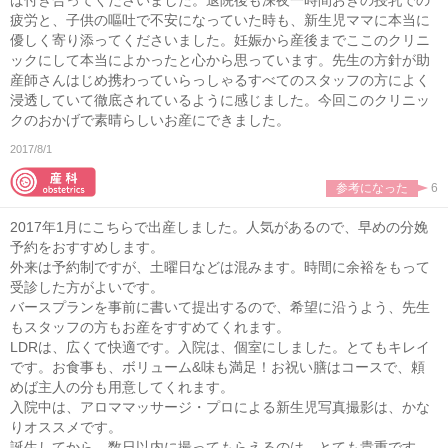
ば付き合ってくださいました。退院後も深夜一時間おきの授乳での
疲労と、子供の嘔吐で不安になっていた時も、新生児ママに本当に
優しく寄り添ってくださいました。妊娠から産後までここのクリニ
ックにして本当によかったと心から思っています。先生の方針が助
産師さんはじめ携わっていらっしゃるすべてのスタッフの方によく
浸透していて徹底されているように感じました。今回このクリニッ
クのおかげで素晴らしいお産にできました。
2017/8/1
参考になった
6
2017年1月にこちらで出産しました。人気があるので、早めの分娩
予約をおすすめします。
外来は予約制ですが、土曜日などは混みます。時間に余裕をもって
受診した方がよいです。
バースプランを事前に書いて提出するので、希望に沿うよう、先生
もスタッフの方もお産をすすめてくれます。
LDRは、広くて快適です。入院は、個室にしました。とてもキレイ
です。お食事も、ボリューム&味も満足！お祝い膳はコースで、頼
めば主人の分も用意してくれます。
入院中は、アロママッサージ・プロによる新生児写真撮影は、かな
りオススメです。
誕生してから、数日以内に撮ってもらえるのは、とても貴重です。