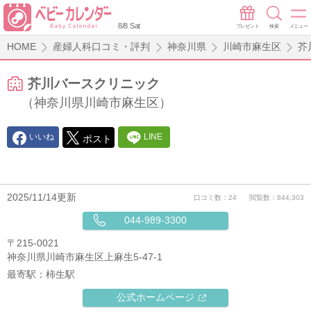
8/8 Sat
プレゼント
検索
メニュー
HOME
産婦人科口コミ・評判
神奈川県
川崎市麻生区
芥
芥川バースクリニック
（神奈川県川崎市麻生区）
いいね
LINE
ポスト
2025/11/14更新
口コミ数：24
閲覧数：844,303
044-989-3300
〒215-0021
神奈川県川崎市麻生区上麻生5-47-1
最寄駅：
柿生駅
公式ホームページ