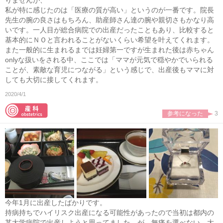
りませんが、
私が特に感じたのは「医療の質が高い」というのが一番です。院長
先生の腕の良さはもちろん、助産師さん達の腕や親切さもかなり高
いです。一人目が総合病院での出産だったこともあり、比較すると
基本的にＮＯと言われることがないくらい希望を叶えてくれます。
また一般的に生まれるまでは妊婦第一ですが生まれた後は赤ちゃん
onlyな扱いをされる中、ここでは「ママが元気で穏やかでいられる
ことが、素敵な育児につながる」という感じで、出産後もママに対
しても大切に接してくれます。
2020/4/1
参考になった
3
今年1月に出産したばかりです。
持病持ちでハイリスク出産になる可能性があったので当初は都内の
某大学病院で出産しようと思ってました。が、無痛を選べない、大