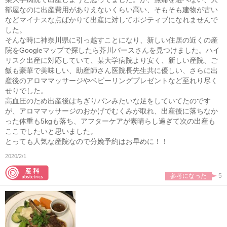
部屋なのに出産費用がありえないくらい高い、そもそも建物が古い
などマイナスな点ばかりて出産に対してポジティブになれませんで
した。
そんな時に神奈川県に引っ越すことになり、新しい住居の近くの産
院をGoogleマップで探したら芥川バースさんを見つけました。ハイ
リスク出産に対応していて、某大学病院より安く、新しい産院、ご
飯も豪華で美味しい、助産師さん医院長先生共に優しい、さらに出
産後のアロママッサージやベビーリングプレゼントなど至れり尽く
せりでした。
高血圧のため出産後はちぎりパンみたいな足をしていてたのです
が、アロママッサージのおかげでむくみが取れ、出産後に落ちなか
った体重も5kgも落ち、アフターケアが素晴らし過ぎて次の出産も
ここでしたいと思いました。
とっても人気な産院なので分娩予約はお早めに！！
2020/2/1
参考になった
5