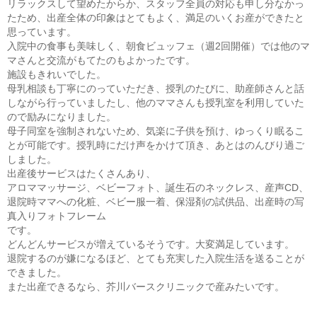
リラックスして望めたからか、スタッフ全員の対応も申し分なかっ
たため、出産全体の印象はとてもよく、満足のいくお産ができたと
思っています。
入院中の食事も美味しく、朝食ビュッフェ（週2回開催）では他のマ
マさんと交流がもてたのもよかったです。
施設もきれいでした。
母乳相談も丁寧にのっていただき、授乳のたびに、助産師さんと話
しながら行っていましたし、他のママさんも授乳室を利用していた
ので励みになりました。
母子同室を強制されないため、気楽に子供を預け、ゆっくり眠るこ
とが可能です。授乳時にだけ声をかけて頂き、あとはのんびり過ご
しました。
出産後サービスはたくさんあり、
アロママッサージ、ベビーフォト、誕生石のネックレス、産声CD、
退院時ママへの化粧、ベビー服一着、保湿剤の試供品、出産時の写
真入りフォトフレーム
です。
どんどんサービスが増えているそうです。大変満足しています。
退院するのが嫌になるほど、とても充実した入院生活を送ることが
できました。
また出産できるなら、芥川バースクリニックで産みたいです。