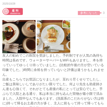
2025/10/28
参考になった
3
友人の勧めでこの医院を受診しました。予約制ですが人気の為待ち
時間は長めです。ウォーターサーバーもWiFiもありますし、本を持
っていってゆっくり待っていました。(比較的午後の方が空いている
印象でした。)時間に余裕を持っていないと評価は違うかもしれませ
ん。
出産もこちらでお世話になりましたが、至れり尽くせりでしたし、
ご飯は美味しいしでありがたい限りでした。何より先生も助産師さ
ん達も心強くて、それがとても産後の私にとっては安心でした。手
ぶらで入院とある通り、私は本当に持ち込んだ荷物が最小限で済み
ました。入院中なんでもあります。(洗面系のこだわりがない方は特
に)持って帰るお土産の方が多く、主人に前もって持って帰ってもら