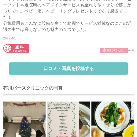
ーフォトや退院時のヘアメイクサービスも至れり尽くせりで嬉しか
ったです。ベビー服、ベビーリングプレゼントまであり感激でし
た！
分娩費用もこんなに設備が良くて綺麗でサービス満載なのにこの近
辺の中では高くないのも魅力の１つでした。
2017/4/1
参考になった
4
口コミ・写真を投稿する
芥川バースクリニックの写真