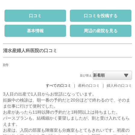
口コミ
口コミを投稿する
基本情報
周辺の産院を見る
清水産婦人科医院の口コミ
8件
並び替え
すべての口コミ
|
産科の口コミ
|
婦人科の口コミ
3人目の出産で1人目からお世話になっています。
妊娠中の検診は、朝一番の予約だと20分ほどで終わるので、そのま
ま仕事に行けて便利でした。
お産があったら11時以降の予約だと1時間以上は待ちました。
バースプランも、結構細かく要望しましたが、割と受け入れてもら
えます。
お産は、入院の部屋も陣痛室も分娩室もとてもきれいです。初産の