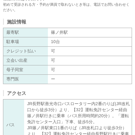
初めて受診される方・予約が満員で取れないとき等は、電話でお問い合わせく
ださい。
施設情報
最寄駅
篠ノ井駅
駐車場
10台
クレジット払い
可
立会い出産
可
母子同室
可
専門医
ー
アクセス
JR長野駅善光寺口バスロータリー内2番のりば(JR改札
口から徒歩3分）より、【32】運転免許センター経由
篠ノ井駅行きに乗車（バス所用時間約20分）。「運転
免許センター入口」下車、徒歩5分。
バス
JR篠ノ井駅東口1番のりば（JR改札口より徒歩3分）
より、【32】運転免許センター経由長野駅行きに乗車