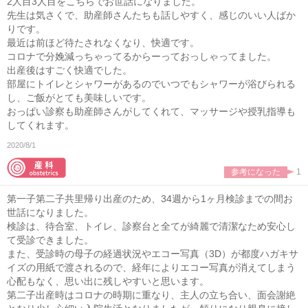
2人目3人目をこちらでお世話になりました。
先生は気さくで、助産師さんたちも話しやすく、感じのいい人ばか
りです。
最近は前ほど待たされなくなり、快適です。
コロナで分娩減っちゃってるからーっておっしゃってました。
出産後はすごく快適でした。
部屋にトイレとシャワーがあるのでいつでもシャワーが浴びられる
し、ご飯がとても美味しいです。
おっぱい診察も助産師さんがしてくれて、マッサージや授乳指導も
してくれます。
2020/8/1
参考になった
1
第一子第二子共里帰り出産のため、34週から1ヶ月検診までの間お
世話になりました。
検診は、待合室、トイレ、診察台と全てが綺麗で清潔なため安心し
て受診できました。
また、受診時の母子の経過状況やエコー写真（3D）が都度ハガキサ
イズの用紙で渡されるので、経年によりエコー写真が消えてしまう
心配もなく、思い出に残しやすいと思います。
第二子出産時はコロナの時期に重なり、主人の立ち合い、面会謝絶