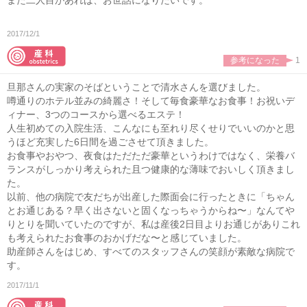
また二人目があれば、お世話になりたいです。
2017/12/1
参考になった
1
旦那さんの実家のそばということで清水さんを選びました。
噂通りのホテル並みの綺麗さ！そして毎食豪華なお食事！お祝いデ
ィナー、3つのコースから選べるエステ！
人生初めての入院生活、こんなにも至れり尽くせりでいいのかと思
うほど充実した6日間を過ごさせて頂きました。
お食事やおやつ、夜食はただただ豪華というわけではなく、栄養バ
ランスがしっかり考えられた且つ健康的な薄味でおいしく頂きまし
た。
以前、他の病院で友だちが出産した際面会に行ったときに「ちゃん
とお通じある？早く出さないと固くなっちゃうからね〜」なんてや
りとりを聞いていたのですが、私は産後2日目よりお通じがありこれ
も考えられたお食事のおかげだな〜と感じていました。
助産師さんをはじめ、すべてのスタッフさんの笑顔が素敵な病院で
す。
2017/11/1