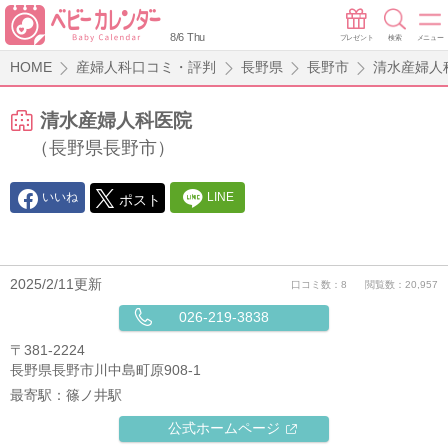
8/6 Thu
プレゼント
検索
メニュー
HOME
産婦人科口コミ・評判
長野県
長野市
清水産婦人
清水産婦人科医院
（長野県長野市）
いいね
LINE
ポスト
2025/2/11更新
口コミ数：8
閲覧数：20,957
026-219-3838
〒381-2224
長野県長野市川中島町原908-1
最寄駅：
篠ノ井駅
公式ホームページ