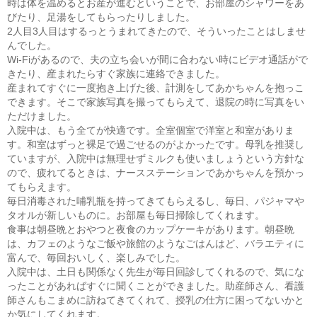
時は体を温めるとお産が進むということで、お部屋のシャワーをあ
びたり、足湯をしてもらったりしました。
2人目3人目はするっとうまれてきたので、そういったことはしませ
んでした。
Wi-Fiがあるので、夫の立ち会いが間に合わない時にビデオ通話がで
きたり、産まれたらすぐ家族に連絡できました。
産まれてすぐに一度抱き上げた後、計測をしてあかちゃんを抱っこ
できます。そこで家族写真を撮ってもらえて、退院の時に写真をい
ただけました。
入院中は、もう全てが快適です。全室個室で洋室と和室がありま
す。和室はずっと裸足で過ごせるのがよかったです。母乳を推奨し
ていますが、入院中は無理せずミルクも使いましょうという方針な
ので、疲れてるときは、ナースステーションであかちゃんを預かっ
てもらえます。
毎日消毒された哺乳瓶を持ってきてもらえるし、毎日、パジャマや
タオルが新しいものに。お部屋も毎日掃除してくれます。
食事は朝昼晩とおやつと夜食のカップケーキがあります。朝昼晩
は、カフェのようなご飯や旅館のようなごはんはど、バラエティに
富んで、毎回おいしく、楽しみでした。
入院中は、土日も関係なく先生が毎日回診してくれるので、気にな
ったことがあればすぐに聞くことができました。助産師さん、看護
師さんもこまめに訪ねてきてくれて、授乳の仕方に困ってないかと
か気にしてくれます。