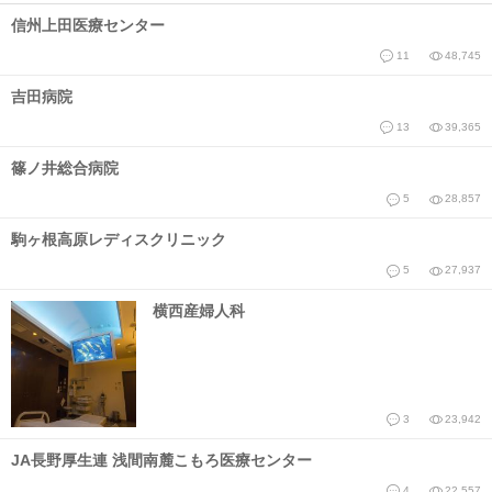
信州上田医療センター
11
48,745
吉田病院
13
39,365
篠ノ井総合病院
5
28,857
駒ヶ根高原レディスクリニック
5
27,937
横西産婦人科
3
23,942
JA長野厚生連 浅間南麓こもろ医療センター
4
22,557