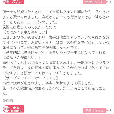
参考になった
1
第一子を妊娠したときにここで出産した友人に聞いたら「良かった
よ」と奨められました。自宅から歩いても行けなくはない近さとい
うこともあり、ここに決めました。
実際に出産してみて良かったのは
【とにかく食事が美味しい】
三食とおやつ、夜食があり、食事は病室でもラウンジでも好きな方
で食べられます。お祝いディナーはコース料理を食べに行っている
気分になれて、特に魚料理が美味しかったです。
【基本的には母子同室だが、食事やシャワー中に預かってくれる。
助産師さんが優しい。】
預かってくれるのでゆっくり食事をとれます。一度寝不足でフラフ
ラしてた時は「次の授乳の時に連れていくからそれまで休んでてい
いですよ」と預かってくれてすごく助かりました。
【サービスでエステがついてくる】
出産の疲れが癒されます。本当に気持ちよくて寝ました。
第一子の入院生活が快適だったので、第二子もここで出産しまし
た。
2017/9/1
参考になった
1