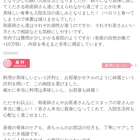
となり少し心細い入院生活となりましたが、頼りになり親身に接し
てくださる助産師さん達に支えられながら過ごすことが出来、
美味しい食事も入院生活の楽しみとなりました！（ペロリと食べて
しまうので体重は減りませんでした）
助産師さん達はそれぞれ個性が違うのですが、それぞれ皆さんいい
方たちで相談なども気軽にしやすいです。
市内では費用が少しかかる産院のようですが（初産の自然分娩で
+10万弱）、内容を考えると非常に満足しています。
2020/6/15
参考になった
1
料理が美味しいという評判と、お部屋がホテルのように綺麗という
評判を聞いて、この病院を選びました。
確かに本当に料理は美味しいし、お部屋も綺麗！
ただそれ以上に、助産師さんやお医者さんなどスタッフの皆さんが
本当に優しい！！皆さん本当に親身になってくれて、入院生活何も
心配なく過ごせました。
産後の母体のケアも、赤ちゃんのお世話の仕方も、丁寧にケアして
いただき感謝です。