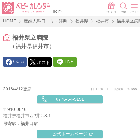
8/7 Fri
プレゼント
検索
メニュー
HOME
産婦人科口コミ・評判
福井県
福井市
福井県立病
福井県立病院
（福井県福井市）
いいね
LINE
ポスト
2018/4/12更新
口コミ数：1
閲覧数：20,555
0776-54-5151
〒910-0846
福井県福井市四ﾂ井2-8-1
最寄駅：
福井口駅
公式ホームページ