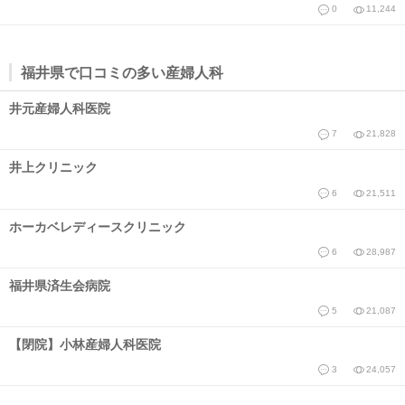
0
11,244
福井県で口コミの多い産婦人科
井元産婦人科医院
7
21,828
井上クリニック
6
21,511
ホーカベレディースクリニック
6
28,987
福井県済生会病院
5
21,087
【閉院】小林産婦人科医院
3
24,057