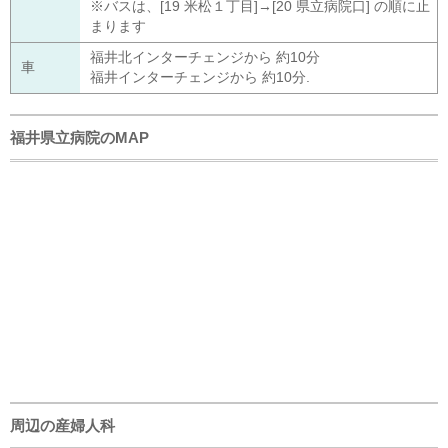
※バスは、[19 米松１丁目]→[20 県立病院口] の順に止
まります
福井北インターチェンジから 約10分
車
福井インターチェンジから 約10分.
福井県立病院のMAP
周辺の産婦人科