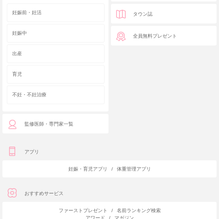
妊娠前・妊活
タウン誌
妊娠中
全員無料プレゼント
出産
育児
不妊・不妊治療
監修医師・専門家一覧
アプリ
妊娠・育児アプリ
/
体重管理アプリ
おすすめサービス
ファーストプレゼント
/
名前ランキング検索
アワード
/
マガジン