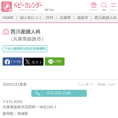
8/9 Sun
プレゼント
検索
メニュー
HOME
婦人科口コミ・評判
兵庫県
姫路市
西川産婦人科
西川産婦人科
（兵庫県姫路市）
不妊治療費助成指定医療機関
いいね
LINE
ポスト
2025/1/21更新
口コミ数：0
閲覧数：5,454
079-253-2195
〒671-0253
兵庫県姫路市花田町一本松165-1
最寄駅：
御着駅