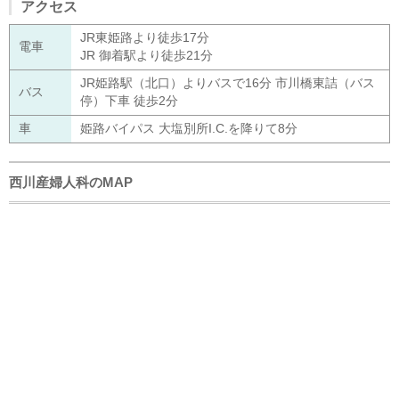
アクセス
JR東姫路より徒歩17分
電車
JR 御着駅より徒歩21分
JR姫路駅（北口）よりバスで16分 市川橋東詰（バス
バス
停）下車 徒歩2分
車
姫路バイパス 大塩別所I.C.を降りて8分
西川産婦人科のMAP