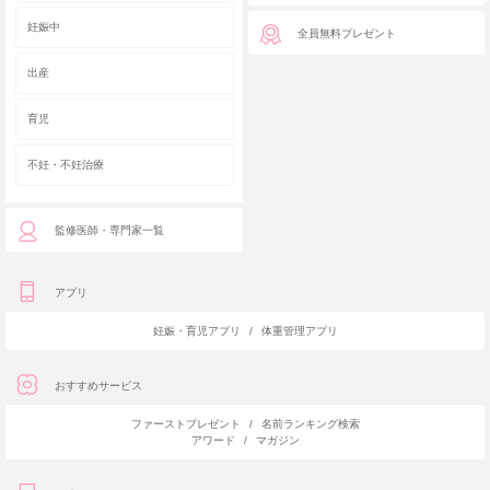
妊娠中
全員無料プレゼント
出産
育児
不妊・不妊治療
監修医師・専門家一覧
アプリ
妊娠・育児アプリ
/
体重管理アプリ
おすすめサービス
ファーストプレゼント
/
名前ランキング検索
アワード
/
マガジン