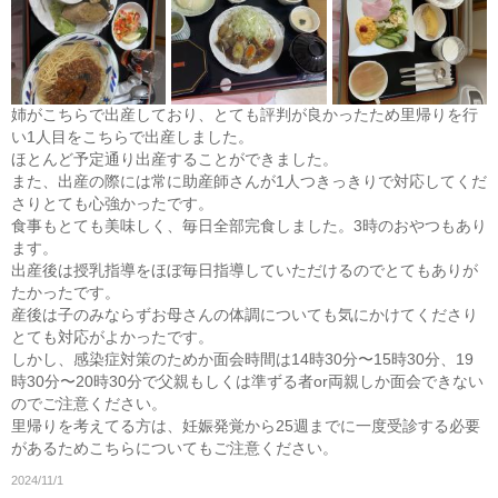
姉がこちらで出産しており、とても評判が良かったため里帰りを行
い1人目をこちらで出産しました。
ほとんど予定通り出産することができました。
また、出産の際には常に助産師さんが1人つきっきりで対応してくだ
さりとても心強かったです。
食事もとても美味しく、毎日全部完食しました。3時のおやつもあり
ます。
出産後は授乳指導をほぼ毎日指導していただけるのでとてもありが
たかったです。
産後は子のみならずお母さんの体調についても気にかけてくださり
とても対応がよかったです。
しかし、感染症対策のためか面会時間は14時30分〜15時30分、19
時30分〜20時30分で父親もしくは準ずる者or両親しか面会できない
のでご注意ください。
里帰りを考えてる方は、妊娠発覚から25週までに一度受診する必要
があるためこちらについてもご注意ください。
2024/11/1