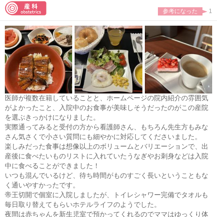
参考になった
1
医師が複数在籍していることと、ホームページの院内紹介の雰囲気
がよかったこと、入院中のお食事が美味しそうだったのがこの産院
を選ぶきっかけになりました。
実際通ってみると受付の方から看護師さん、もちろん先生方もみな
さん気さくで小さい質問にも細やかに対応してくださいました。
楽しみだった食事は想像以上のボリュームとバリエーションで、出
産後に食べたいものリストに入れていたうなぎやお刺身などは入院
中に食べることができました！
いつも混んでいるけど、待ち時間がものすごく長いということもな
く通いやすかったです。
帝王切開で個室に入院しましたが、トイレシャワー完備でタオルも
毎日取り替えてもらいホテルライフのようでした。
夜間は赤ちゃんを新生児室で預かってくれるのでママはゆっくり体