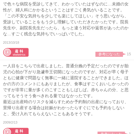
で色々な病院を受診してきて、わかっていたはずなのに…未婚の女
性が、婦人科にかかるということはすごく勇気がいることです。
「この不安な気持ちを少しでも楽にしてほしい」そう思いながら、
受診していることをもう少し理解していただきたかったです。院長
先生や、副院長先生だったら、もっと違う対応や返答があったのか
な…すごく残念な気持ちでいっぱいでした。
2013/10/18
参考になった
15
一人目をこちらで出産しました。普通分娩の予定だったのですが胎
児の心拍が下がり急遽帝王切開になったのですが、対応が早く母子
ともに健康で問題なく無事に一緒に退院することができました。ほ
かの方のコメントにもありましたが、食事はすごくおいしかったの
ですが非常に量が多くのこすこともしばしば。赤ちゃんの分、と思
ってもそうそう食べきれる量ではなかったです。
最近は出産時のリスクを減らすためか予約制の出産になっており、
里帰り出産する場合は妊娠がわかったらすぐにでも予約をしない
と、受け入れてもらえないこともあるそうです。
2009/2/13
参考になった
1