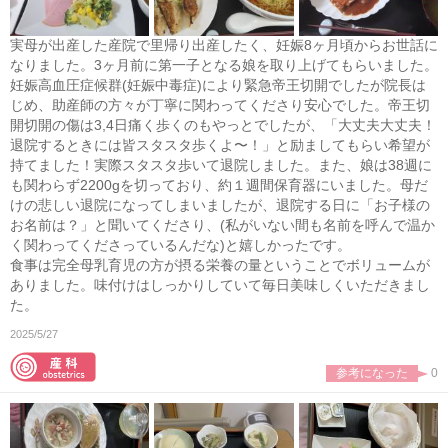
実母が出産した産院で里帰り出産したく、妊娠8ヶ月頃からお世話に
なりました。3ヶ月前に第一子となる娘を取り上げてもらいました。
妊娠高血圧症候群(妊娠中毒症)により緊急帝王切開でしたが院長は
じめ、助産師の方々が丁寧に関わってくださり安心でした。帝王切
開切開の傷は3,4日痛く歩くのもやっとでしたが、「大丈夫大丈夫！
退院するときには皆スタスタ歩くよ〜！」と励ましてもらい希望が
持てました！実際スタスタ歩いて退院しました。また、娘は38週に
も関わらず2200gを切っており、約１週間保育器にいました。母だ
けの悲しい退院になってしまいましたが、退院する日に「お子様の
お名前は？」と聞いてくださり、(私がいない間も名前を呼んで温か
く関わってくださっているんだな)と嬉しかったです。
食事は完全母乳育児の方が摂る栄養の量ということでボリュームが
ありました。味付けはしっかりしていて毎日美味しくいただきまし
た。
2025/5/27
参考になった
0