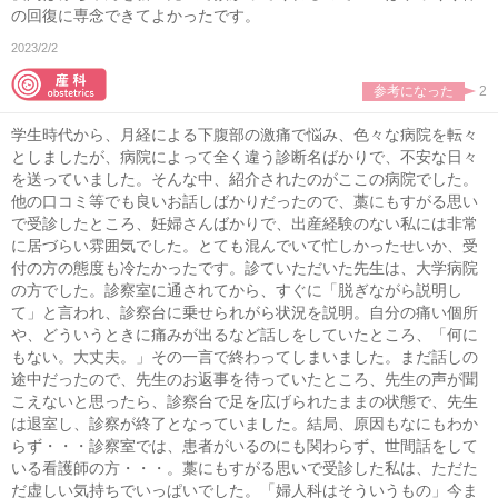
の回復に専念できてよかったです。
2023/2/2
参考になった
2
学生時代から、月経による下腹部の激痛で悩み、色々な病院を転々
としましたが、病院によって全く違う診断名ばかりで、不安な日々
を送っていました。そんな中、紹介されたのがここの病院でした。
他の口コミ等でも良いお話しばかりだったので、藁にもすがる思い
で受診したところ、妊婦さんばかりで、出産経験のない私には非常
に居づらい雰囲気でした。とても混んでいて忙しかったせいか、受
付の方の態度も冷たかったです。診ていただいた先生は、大学病院
の方でした。診察室に通されてから、すぐに「脱ぎながら説明し
て」と言われ、診察台に乗せられがら状況を説明。自分の痛い個所
や、どういうときに痛みが出るなど話しをしていたところ、「何に
もない。大丈夫。」その一言で終わってしまいました。まだ話しの
途中だったので、先生のお返事を待っていたところ、先生の声が聞
こえないと思ったら、診察台で足を広げられたままの状態で、先生
は退室し、診察が終了となっていました。結局、原因もなにもわか
らず・・・診察室では、患者がいるのにも関わらず、世間話をして
いる看護師の方・・・。藁にもすがる思いで受診した私は、ただた
だ虚しい気持ちでいっぱいでした。「婦人科はそういうもの」今ま