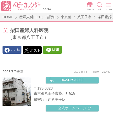
8/8 Sat
プレゼント
検索
メニュー
HOME
産婦人科口コミ・評判
東京都
八王子市
柴田産婦
柴田産婦人科医院
（東京都八王子市）
いいね
LINE
ポスト
2025/6/9更新
口コミ数：6
閲覧数：23,487
042-625-0303
〒193-0823
東京都八王子市横川町515
最寄駅：
西八王子駅
公式ホームページ