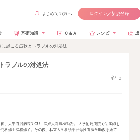
ログイン／新規登録
はじめての方へ
談
基礎知識
Ｑ＆Ａ
レシピ
成
期に起こる症状とトラブルの対処法
トラブルの対処法
0
後、大学附属病院NICU・産婦人科病棟勤務。 大学附属病院で助産師を
研究科修士課程修了。その後、私立大学看護学部母性看護学助教を経て、
執筆・監修に携わる。