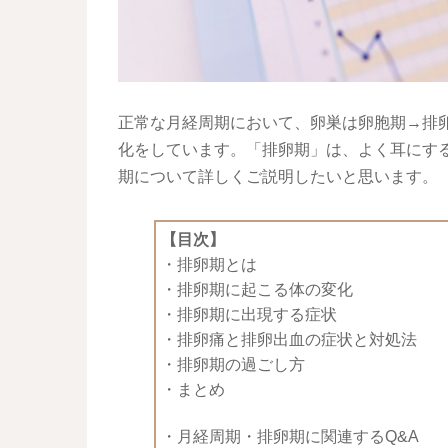
正常な月経周期において、卵巣は卵胞期→排
化をしています。「排卵期」は、よく耳にす
期について詳しくご説明したいと思います。
【目次】
・
排卵期とは
・
排卵期に起こる体の変化
・
排卵期に出現する症状
・
排卵痛と排卵出血の症状と対処法
・
排卵期の過ごし方
・
まとめ
・
月経周期・排卵期に関連するQ&A