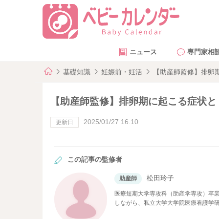
ニュース
専門家相
基礎知識
妊娠前・妊活
【助産師監修】排卵
【助産師監修】排卵期に起こる症状と
2025/01/27 16:10
更新日
この記事の監修者
松田玲子
助産師
医療短期大学専攻科（助産学専攻）卒業
しながら、私立大学大学院医療看護学
現在ベビーカレンダーで医療系の記事