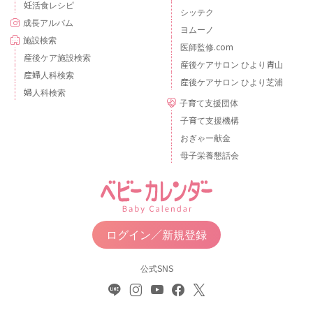
妊活食レシピ
シッテク
成長アルバム
ヨムーノ
施設検索
医師監修.com
産後ケア施設検索
産後ケアサロン ひより青山
産婦人科検索
産後ケアサロン ひより芝浦
婦人科検索
子育て支援団体
子育て支援機構
おぎゃー献金
母子栄養懇話会
ログイン／新規登録
公式SNS