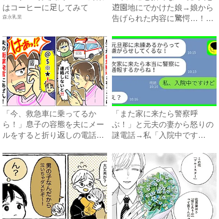
はコーヒーに足してみて
遊園地にでかけた娘→娘から
森永乳業
告げられた内容に驚愕…！｜
ベ...
「今、救急車に乗ってるか
「また家に来たら警察呼
ら！」息子の容態を夫にメー
ぶ！」と元夫の妻から怒りの
ルをすると折り返しの電話
謎電話→私「入院中です
が…ま...
が？」真相...