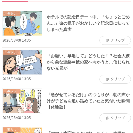
暮らし
ホテルでの記念日デート中。「ちょっとごめ
ん…」彼の様子がおかしい？記念日に知って
しまった真実
2026/08/08 14:35
クリップ
暮らし
「お願い、早退して」どうした！？社会人彼
から急な連絡⇒彼の家へ向かうと…信じられ
ない光景が
2026/08/08 13:35
クリップ
暮らし
「急がせているだけ」のつもりが…朝の声か
けが子どもを追い詰めていたと気付いた瞬間
【体験談】
2026/08/08 13:05
クリップ
暮らし