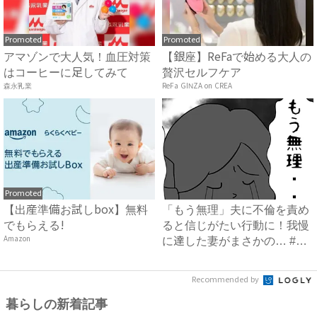
Promoted
Promoted
アマゾンで大人気！血圧対策
【銀座】ReFaで始める大人の
はコーヒーに足してみて
贅沢セルフケア
森永乳業
ReFa GINZA on CREA
Promoted
【出産準備お試しbox】無料
「もう無理」夫に不倫を責め
でもらえる!
ると信じがたい行動に！我慢
Amazon
に達した妻がまさかの… #
イ...
Recommended by
暮らしの新着記事