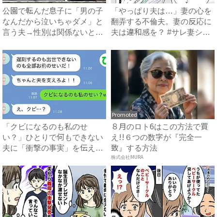
公園で転んだ息子に「男の子
「やっぱり夫は…」妻の心を
なんだから泣いちゃダメ」と
翻弄する不倫夫。妻の反応に
言う夫→性別は関係ないと指
夫は違和感を？ #サレ妻シ
摘...
タ...
Promoted
「クビになるのも私のせ
８月のロト6はこの方法で買
い？」ひとりで何もできない
え!!６つの数字が『完全一
夫に「衝撃の事実」を伝えた
致』する方法
結果！...
株式会社MURA