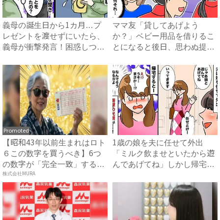
義母の誕生日から1カ月…プ
ママ友「貸してあげよう
レゼントを渡せずにいたら、
か？」ベビー用品を借りるこ
義母が衝撃発言！困惑しつつ
とになると後日、思わぬ提案
夫...
が！一...
Promoted
【昭和43年以前生まれはロト
1歳の娘を夫に任せて外出
６この数字を買うべき】6つ
「ミルク飲ませといたから遊
の数字が「完全一致」する
んであげてね」しかし帰宅後
方...
株式会社MURA
まさ...