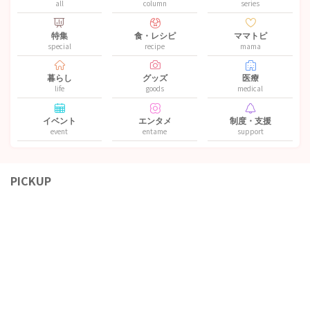
all
column
series
特集
食・レシピ
ママトピ
special
recipe
mama
暮らし
グッズ
医療
life
goods
medical
イベント
エンタメ
制度・支援
event
entame
support
PICKUP