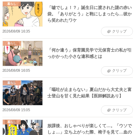
暮らし
「嘘でしょ！？」誕生日に渡された謎の赤い
袋。「ありがとう」と鞄にしまったら…彼か
ら笑われたワケ
2026/08/09 16:35
クリップ
暮らし
「何か違う」保育園見学で元保育士の私が引
っかかった小さな違和感とは
2026/08/09 16:05
クリップ
暮らし
「嘔吐が止まらない」夏山だから大丈夫と富
士登山を甘く見た結果【医師解説あり】
2026/08/09 15:05
クリップ
暮らし
放課後、おしゃべりが楽しくて…。「ウソで
しょ…」立ち上がった際、椅子を見て…血の