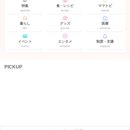
特集
食・レシピ
ママトピ
special
recipe
mama
暮らし
グッズ
医療
life
goods
medical
イベント
エンタメ
制度・支援
event
entame
support
PICKUP