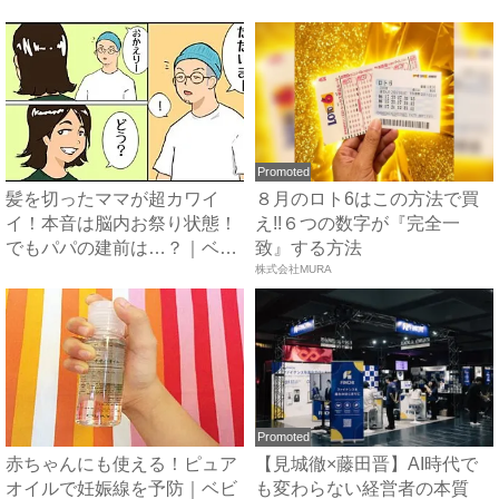
た」...
で...
Promoted
髪を切ったママが超カワイ
８月のロト6はこの方法で買
イ！本音は脳内お祭り状態！
え!!６つの数字が『完全一
でもパパの建前は…？｜ベビ
致』する方法
ーカ...
株式会社MURA
Promoted
赤ちゃんにも使える！ピュア
【見城徹×藤田晋】AI時代で
オイルで妊娠線を予防｜ベビ
も変わらない経営者の本質