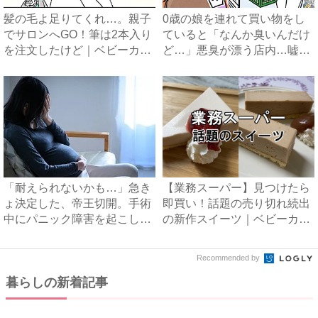
髪の毛よ足りてくれ…。親子
0歳の娘を連れて買い物をし
でサロンへGO！筆は2本入り
ていると「なんか臭いんだけ
を注文したけど｜ベビーカ
ど…」悪臭が漂う店内…嘘で
レ...
し...
「耐えられないかも…」急き
【業務スーパー】見つけたら
ょ決定した、帝王切開。手術
即買い！話題の売り切れ続出
中にパニック障害を起こしか
の新作スイーツ｜ベビーカレ
け...
ン...
Recommended by
暮らしの新着記事