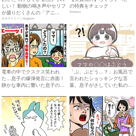
しい！ 動物の鳴き声やセリフ
の特典をチェック
が盛りだくさんの「アニ
Amazon
ア ...
タカラトミー｜Hugkum
電車の中でクスクス笑われ
「ぶ、ぶどう…？」お風呂で
た…息子の爆弾発言に赤面！
言われたショッキングな言
静かな車内に響いた息子の一
葉。息子がさしていた私の体
言に...
のパ...