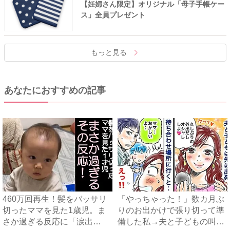
【妊婦さん限定】オリジナル「母子手帳ケー
ス」全員プレゼント
もっと見る
あなたにおすすめの記事
460万回再生！髪をバッサリ
「やっちゃった！」数カ月ぶ
切ったママを見た1歳児。ま
りのお出かけで張り切って準
さか過ぎる反応に「涙出
備した私→夫と子どもの叫び