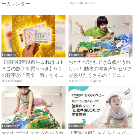
ーカレンダー
FINCHI on GOETHE
Promoted
Promoted
【昭和43年以前生まれはロト
おかたづけもできる点がうれ
６この数字を買うべき】6つ
しい！ 動物の鳴き声やセリフ
の数字が「完全一致」する
が盛りだくさんの「アニ
方...
株式会社MURA
ア ...
タカラトミー｜Hugkum
Promoted
Promoted
おかたづけもできる点がうれ
【実質無料】らくらくベビー