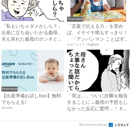
Promoted
「私もいちゃダメかしら？」
「言葉で伝える力」を育め
出産に立ち会いたがる義母。
ば、イヤイヤ期もすっきり！
夫も呆れた義母のホンネと
「アンパンマン ことばずか
は…...
ん...
セガフェイブ｜HugKum
Promoted
【出産準備お試しbox】無料
「実は…」ついに妊娠を報告
でもらえる!
することに→義母の予想もし
Amazon
なかった反応に驚愕…！ #
早...
Recommended by