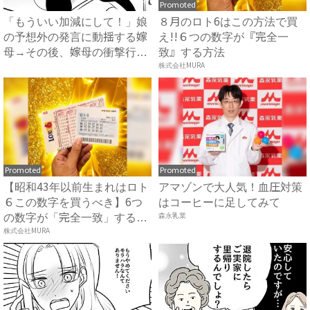
Promoted
「もういい加減にして！」娘
８月のロト6はこの方法で買
の予想外の発言に動揺する嫁
え!!６つの数字が『完全一
母→その後、嫁母の衝撃行動
致』する方法
で...
株式会社MURA
Promoted
Promoted
【昭和43年以前生まれはロト
アマゾンで大人気！血圧対策
６この数字を買うべき】6つ
はコーヒーに足してみて
の数字が「完全一致」する
森永乳業
方...
株式会社MURA