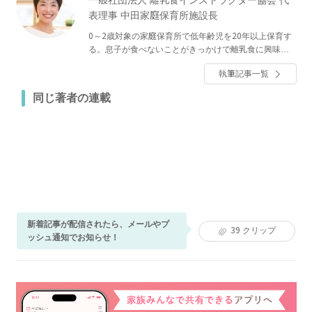
一般社団法人 離乳食インストラクター協会 代
表理事 中田家庭保育所施設長
0～2歳対象の家庭保育所で低年齢児を20年以上保育す
る。息子が食べないことがきっかけで離乳食に興味を
持ち、離乳食インストラクター協会を設立。現在は、
執筆記事一覧
保育士のやわらかい目線での離乳食の進め方、和の離
乳食の作り方の講座で、ママから保育士、栄養士まで
同じ著者の連載
幅広く指導。離乳食インストラクターの養成をしてい
る。「中田馨 和の離乳食レシピ blog」では3000以上
の離乳食レシピを掲載中。『いっぺんに作る 赤ちゃん
と大人のごはん』（誠文堂新光社）も発売中！
新着記事が配信されたら、メールやプ
39
クリップ
ッシュ通知でお知らせ！