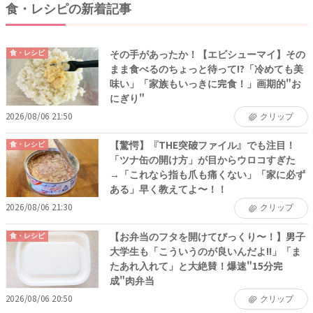
食・レシピの新着記事
その手があったか！【エビシューマイ】その
食・レシピ
まま食べるのちょっと待って!?「冷めても美
味い」「家族もいっきに完食！」画期的"お
にぎり"
2026/08/06 21:50
クリップ
【驚愕】『THE突破ファイル』でも注目！
食・レシピ
「ツナ缶の開け方」が目からウロコすぎた
→「これなら指も爪も痛くない」「家に必ず
ある」早く教えてよ〜！！
2026/08/06 21:30
クリップ
【お弁当のフタを開けてびっくり〜！】男子
食・レシピ
大学生も「こういうのが良いんだよ!!」「ま
たあれ入れて」と大絶賛！爆速"15分完
成"肉弁当
2026/08/06 20:50
クリップ