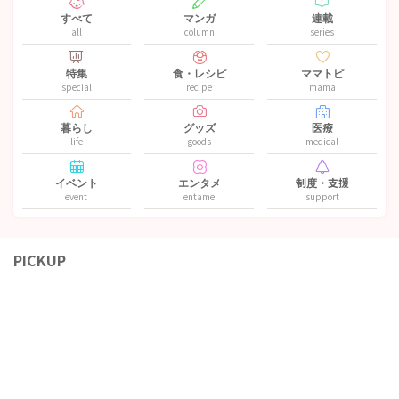
すべて
マンガ
連載
all
column
series
特集
食・レシピ
ママトピ
special
recipe
mama
暮らし
グッズ
医療
life
goods
medical
イベント
エンタメ
制度・支援
event
entame
support
PICKUP