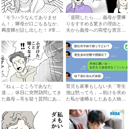
「モラハラなんてありませ
「退院したら…」義母が里帰
ん！」嫁母が口ごもるなか、
りをすすめる驚きの理由と、
再度嫁が話し出した！ #常識
夫から義母への完璧な苦言
知...
#...
「ねぇ…ところであなた
育児も家事もしない夫「寄生
達…」休日に突然訪問してき
虫は黙ってろ」→助けを求め
た義母→耳を疑う質問にあ
た私が連絡をしたある人物と
然…！ ...
は...