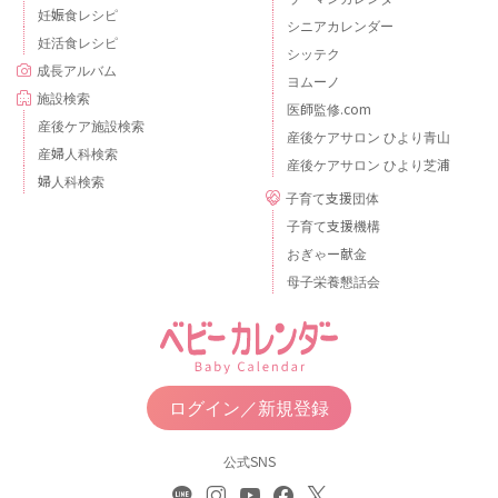
妊娠食レシピ
シニアカレンダー
妊活食レシピ
シッテク
成長アルバム
ヨムーノ
施設検索
医師監修.com
産後ケア施設検索
産後ケアサロン ひより青山
産婦人科検索
産後ケアサロン ひより芝浦
婦人科検索
子育て支援団体
子育て支援機構
おぎゃー献金
母子栄養懇話会
ログイン／新規登録
公式SNS