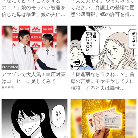
「なんてヒドイことをする
「大丈夫です。やっちゃって
の！？」娘のモラハラ被害を
ください」弁護士の登場で困
信じた母は暴走。娘の夫に電
惑の嫁両親。嫁の許可を得た
話を...
母...
Promoted
アマゾンで大人気！血圧対策
「促進剤ならラクね…？」義
はコーヒーに足してみて
母の言葉にモヤモヤして夫に
森永乳業
相談。すると夫は義母
に…！？...