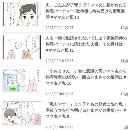
え、ご主人が子守まで？ママ友に招かれた手
料理パーティー♪歓待後に待ち受ける衝撃展
開 #ママ友と私 12
2023/10/11 22:35
12話
夫も一緒で勧誘されないでしょ？家族同伴の
料理パーティに誘われた夫婦。その真相は…
#ママ友と私 11
2023/10/10 22:35
11話
「すみません…」食に意識の高いママ友から
料理教室のお誘い→断るとまさかの展開に #
ママ友と私 10
2023/10/09 22:35
10話
「私もです！」え？子どもの発達に悩む私→
産後うつを打ち明けるとまさかの事情が… #
ママ友と私 9
2023/10/08 22:15
9話