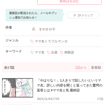
最新話を読む
最新話が配信されたら、メールやプッ
29
クリップ
シュ通知でお知らせ！
作者
すやすや子
ジャンル
ママ友トラブルマンガ
キーワード
ママ友
出産
体験談
全17話
1話から
新着順
「やはりな！」2人きりで話したいというマ
マ友。詳しい内容を聞くと返ってきた驚愕の
返答とは #ママ友と私 最終話
2023/11/04 17:55
17話