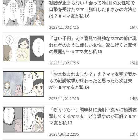
勧誘が止まらない！会って2回目の女性宅で
口撃を受けたママ→脱出したまさかの方法と
は？ #ママ友と私 16
2023/11/03 17:15
16話
「はい千円」え？育児で孤独なママの前に現
れた母のように優しい女性。家に行くと驚愕
の展開が… #ママ友と私 15
2023/11/02 17:15
15話
「お水飲まれました？」え？ママ友宅で妻か
らの勧誘攻撃が終わったと思ったら次は夫
が… #ママ友と私 14
2023/11/01 17:15
14話
「断りづら…」調味料に洗剤…次々に勧誘攻
撃してくるママ友→どう返すのが正解？ #マ
マ友と私 13
2023/10/12 22:35
13話