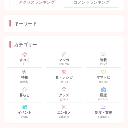
アクセスランキング
コメントランキング
キーワード
カテゴリー
すべて
マンガ
連載
all
column
series
特集
食・レシピ
ママトピ
special
recipe
mama
暮らし
グッズ
医療
life
goods
medical
イベント
エンタメ
制度・支援
event
entame
support