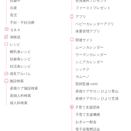
妊娠中
全員無料プレゼント
出産
ファーストプレゼント
育児
アプリ
不妊・不妊治療
ベビーカレンダーアプリ
Ｑ＆Ａ
体重管理アプリ
体験談
関連サイト
レシピ
ムーンカレンダー
離乳食レシピ
ウーマンカレンダー
妊娠食レシピ
シニアカレンダー
妊活食レシピ
シッテク
成長アルバム
ヨムーノ
施設検索
医師監修.com
産後ケア施設検索
産後ケアサロン ひより青山
産婦人科検索
産後ケアサロン ひより芝浦
婦人科検索
子育て支援団体
子育て支援機構
おぎゃー献金
母子栄養懇話会