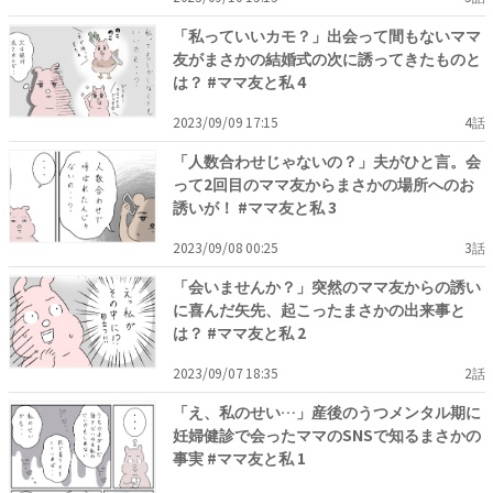
「私っていいカモ？」出会って間もないママ
友がまさかの結婚式の次に誘ってきたものと
は？ #ママ友と私 4
2023/09/09 17:15
4話
「人数合わせじゃないの？」夫がひと言。会
って2回目のママ友からまさかの場所へのお
誘いが！ #ママ友と私 3
2023/09/08 00:25
3話
「会いませんか？」突然のママ友からの誘い
に喜んだ矢先、起こったまさかの出来事と
は？ #ママ友と私 2
2023/09/07 18:35
2話
「え、私のせい…」産後のうつメンタル期に
妊婦健診で会ったママのSNSで知るまさかの
事実 #ママ友と私 1