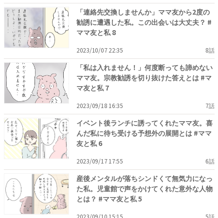
「連絡先交換しませんか」ママ友から2度の
勧誘に遭遇した私。この出会いは大丈夫？ #
ママ友と私 8
2023/10/07 22:35
8話
「私は入れません！」何度断っても諦めない
ママ友。宗教勧誘を切り抜けた答えとは #マ
マ友と私 7
2023/09/18 16:35
7話
イベント後ランチに誘ってくれたママ友。喜
んだ私に待ち受ける予想外の展開とは #ママ
友と私 6
2023/09/17 17:55
6話
産後メンタルが落ちシンドくて無気力になっ
た私。児童館で声をかけてくれた意外な人物
とは？ #ママ友と私 5
2023/09/10 15:15
5話