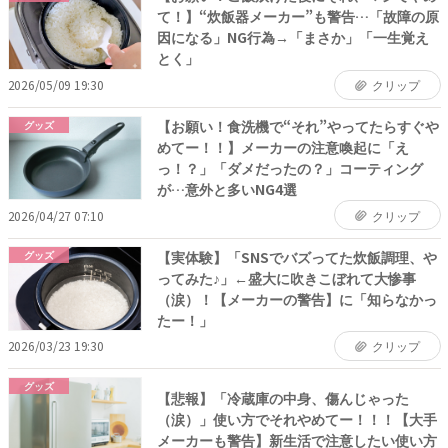
て！】“炊飯器メーカー”も警告…「故障の原
因になる」NG行為→「まさか」「一生覚え
とく」
2026/05/09 19:30
クリップ
【お願い！食洗機で“それ”やってたらすぐや
グッズ
めてー！！】メーカーの注意喚起に「え
っ！？」「ダメだったの？」コーティング
が…意外と多いNG4選
2026/04/27 07:10
クリップ
【実体験】「SNSでバズってた炊飯調理、や
グッズ
ってみた♪」←盛大に吹きこぼれて大惨事
（涙）！【メーカーの警告】に「知らなかっ
たー！」
2026/03/23 19:30
クリップ
グッズ
【悲報】「冷蔵庫の中身、傷んじゃった
（涙）」使い方でそれやめてー！！！【大手
メーカーも警告】新生活で注意したい使い方