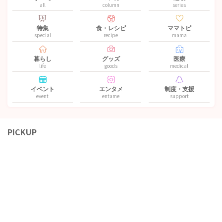
all
column
series
特集
食・レシピ
ママトピ
special
recipe
mama
暮らし
グッズ
医療
life
goods
medical
イベント
エンタメ
制度・支援
event
entame
support
PICKUP