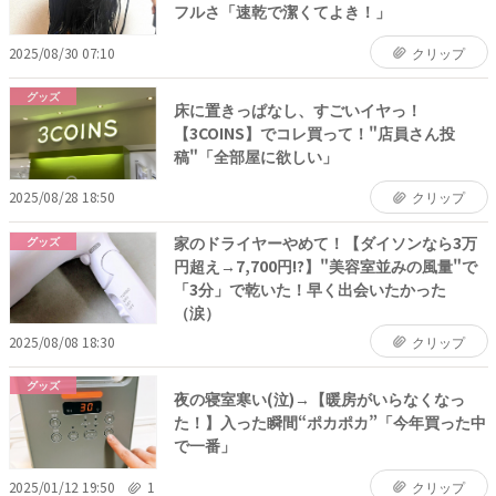
フルさ「速乾で潔くてよき！」
2025/08/30 07:10
クリップ
グッズ
床に置きっぱなし、すごいイヤっ！
【3COINS】でコレ買って！"店員さん投
稿"「全部屋に欲しい」
2025/08/28 18:50
クリップ
家のドライヤーやめて！【ダイソンなら3万
グッズ
円超え→7,700円!?】"美容室並みの風量"で
「3分」で乾いた！早く出会いたかった
（涙）
2025/08/08 18:30
クリップ
グッズ
夜の寝室寒い(泣)→【暖房がいらなくなっ
た！】入った瞬間“ポカポカ”「今年買った中
で一番」
2025/01/12 19:50
1
クリップ