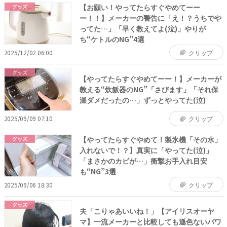
【お願い！やってたらすぐやめてーー
グッズ
ー！！】メーカーの警告に「え！？うちでや
ってた…」「早く教えてよ(泣)」やりが
ち“ケトルのNG”4選
2025/12/02 06:00
クリップ
グッズ
【やってたらすぐやめてーー！】メーカーが
教える“炊飯器のNG”「さびます」「それ保
温ダメだったの…」ずっとやってた(泣)
2025/09/09 07:10
クリップ
【やってたらすぐやめて！製氷機「その水」
グッズ
入れないで！？】真実に「やってた(泣)」
「まさかのカビが…」衝撃お手入れ目安
も“NG”3選
2025/09/06 18:30
クリップ
グッズ
夫「こりゃあいいね！」【アイリスオーヤ
マ】一流メーカーと比較しても遜色ないパワ