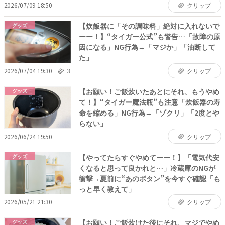
2026/07/09 18:50
クリップ
【炊飯器に「その調味料」絶対に入れないで
グッズ
ーー！】“タイガー公式”も警告…「故障の原
因になる」NG行為→「マジか」「油断して
た」
2026/07/04 19:30
3
クリップ
【お願い！ご飯炊いたあとにそれ、もうやめ
グッズ
て！】“タイガー魔法瓶”も注意「炊飯器の寿
命を縮める」NG行為→「ゾクリ」「2度とや
らない」
2026/06/24 19:50
クリップ
【やってたらすぐやめてーー！】「電気代安
グッズ
くなると思って良かれと…」冷蔵庫のNGが
衝撃→夏前に“あのボタン”を今すぐ確認「も
っと早く教えて」
2026/05/21 21:30
クリップ
【お願い！ご飯炊けた後にそれ、マジでやめ
グッズ