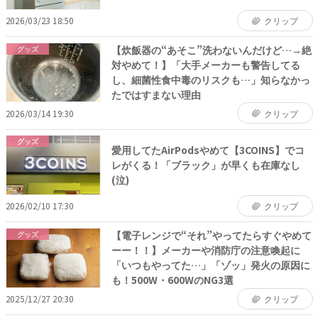
2026/03/23 18:50
クリップ
【炊飯器の“あそこ”洗わないんだけど…→絶
グッズ
対やめて！】「大手メーカーも警告してる
し、細菌性食中毒のリスクも…」知らなかっ
たではすまない理由
2026/03/14 19:30
クリップ
グッズ
愛用してたAirPodsやめて【3COINS】でコ
レがくる！「ブラック」が早くも在庫なし
(泣)
2026/02/10 17:30
クリップ
【電子レンジで“それ”やってたらすぐやめて
グッズ
ーー！！】メーカーや消防庁の注意喚起に
「いつもやってた…」「ゾッ」発火の原因に
も！500W・600WのNG3選
2025/12/27 20:30
クリップ