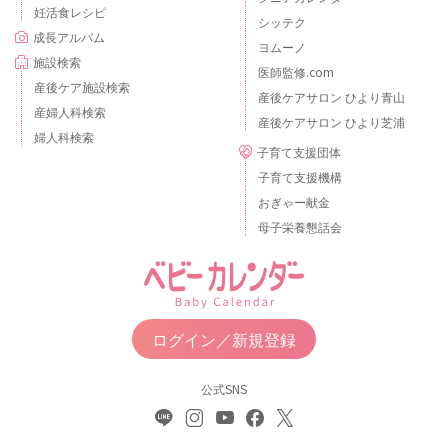
妊活食レシピ
シッテク
成長アルバム
ヨムーノ
施設検索
医師監修.com
産後ケア施設検索
産後ケアサロン ひより青山
産婦人科検索
産後ケアサロン ひより芝浦
婦人科検索
子育て支援団体
子育て支援機構
おぎゃー献金
母子栄養懇話会
ログイン／新規登録
公式SNS