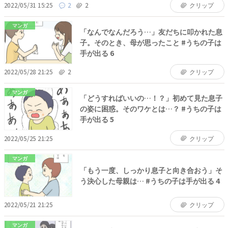
2022/05/31 15:25
2
2
クリップ
マンガ
「なんでなんだろう…」友だちに叩かれた息
子。そのとき、母が思ったこと #うちの子は
手が出る 6
2022/05/28 21:25
2
クリップ
マンガ
「どうすればいいの…！？」初めて見た息子
の姿に困惑。そのワケとは…？ #うちの子は
手が出る 5
2022/05/25 21:25
クリップ
マンガ
「もう一度、しっかり息子と向き合おう」そ
う決心した母親は… #うちの子は手が出る 4
2022/05/21 21:25
クリップ
マンガ