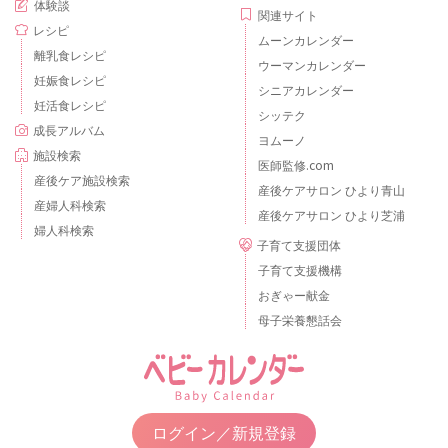
体験談
関連サイト
レシピ
ムーンカレンダー
離乳食レシピ
ウーマンカレンダー
妊娠食レシピ
シニアカレンダー
妊活食レシピ
シッテク
成長アルバム
ヨムーノ
施設検索
医師監修.com
産後ケア施設検索
産後ケアサロン ひより青山
産婦人科検索
産後ケアサロン ひより芝浦
婦人科検索
子育て支援団体
子育て支援機構
おぎゃー献金
母子栄養懇話会
ログイン／新規登録