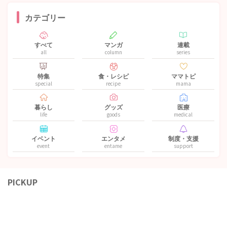
カテゴリー
すべて
マンガ
連載
all
column
series
特集
食・レシピ
ママトピ
special
recipe
mama
暮らし
グッズ
医療
life
goods
medical
イベント
エンタメ
制度・支援
event
entame
support
PICKUP