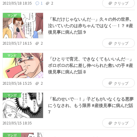
2023/05/18 18:35
1
2
クリップ
マンガ
「私だけじゃないんだ…」久々の外の世界。
泣いていたのは赤ちゃんではなく…！？ #産
後見事に病んだ話 9
2023/05/17 16:15
2
クリップ
マンガ
「ひとりで育児、できなくてもいいんだ…」
ボロボロの私に差し伸べられた救いの手 #産
後見事に病んだ話 8
2023/05/16 15:25
2
クリップ
マンガ
「私のせいで…！」子どもがいなくなる悪夢
にうなされ、もう限界 #産後見事に病んだ話
7
2023/05/15 18:35
クリップ
マンガ