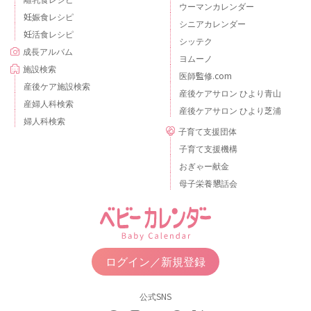
ウーマンカレンダー
妊娠食レシピ
シニアカレンダー
妊活食レシピ
シッテク
成長アルバム
ヨムーノ
施設検索
医師監修.com
産後ケア施設検索
産後ケアサロン ひより青山
産婦人科検索
産後ケアサロン ひより芝浦
婦人科検索
子育て支援団体
子育て支援機構
おぎゃー献金
母子栄養懇話会
ログイン／新規登録
公式SNS