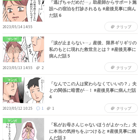
「逃げちゃだめだ…」助産師からサポート施
設への宿泊を打診されるも #産後見事に病ん
だ話 6
2023/05/14 14:55
クリップ
マンガ
「涙が止まらない…」産後、限界ギリギリの
私のもとに現れた救世主とは？ #産後見事に
病んだ話 5
2023/05/13 14:55
2
クリップ
マンガ
「なんでこの人は変わらなくていいの？」夫
との関係に暗雲が…！ #産後見事に病んだ話
4
2023/05/12 10:25
1
1
クリップ
マンガ
「私がお母さんじゃないほうがよかった」夫
に本当の気持ちをぶつけると #産後見事に病
んだ話 3