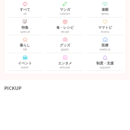
すべて
マンガ
連載
all
column
series
特集
食・レシピ
ママトピ
special
recipe
mama
暮らし
グッズ
医療
life
goods
medical
イベント
エンタメ
制度・支援
event
entame
support
PICKUP