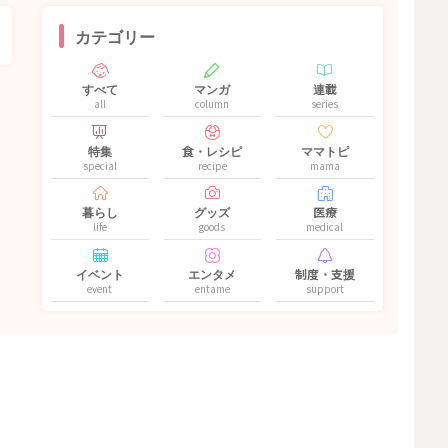
カテゴリー
すべて
マンガ
連載
all
column
series
特集
食・レシピ
ママトピ
special
recipe
mama
暮らし
グッズ
医療
life
goods
medical
イベント
エンタメ
制度・支援
event
entame
support