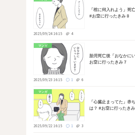
「棺に何入れよう」死
#お空に行ったきみ 8
2025/09/24 16:15
4
マンガ
胎児死亡後「おなかにい
お空に行ったきみ 7
2025/09/23 16:15
1
6
マンガ
「心臓止まってた」赤
は？ #お空に行ったきみ 
2025/09/22 16:15
1
3