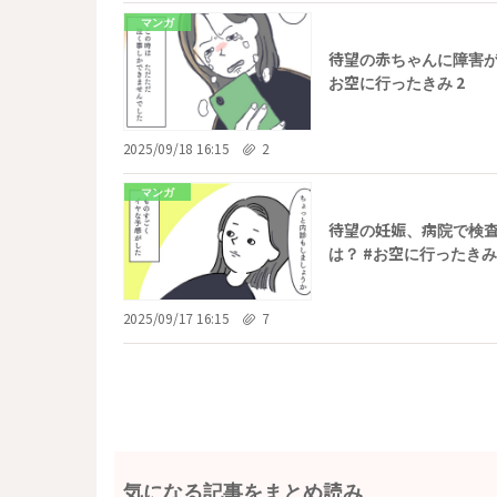
マンガ
待望の赤ちゃんに障害が
お空に行ったきみ 2
2025/09/18 16:15
2
マンガ
待望の妊娠、病院で検
は？ #お空に行ったきみ 
2025/09/17 16:15
7
気になる記事をまとめ読み