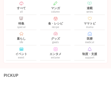
すべて
マンガ
連載
all
column
series
特集
食・レシピ
ママトピ
special
recipe
mama
暮らし
グッズ
医療
life
goods
medical
イベント
エンタメ
制度・支援
event
entame
support
PICKUP