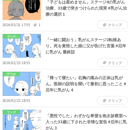
「子どもは産めません」ステージ4の乳がん
治療、33歳で突きつけられた現実 #乳がん治
療の選択 1
2026/03/21 17:55
1
クリップ
マンガ
「一緒に闘おう」乳がんステージ2転移あ
り。死を覚悟した娘に父が告げた言葉 #厄年
に乳がん 最終話
2026/02/23 18:55
クリップ
マンガ
「帰って寝たい」右胸の痛みの正体は乳が
ん。医師の説明を聞いて最初に思ったこと #
厄年に乳がん 4
2026/02/22 18:55
クリップ
マンガ
「悪性でした」わずかな希望を抱き診察室へ
入った33歳に下された非情な宣告 #厄年に乳
がん 3