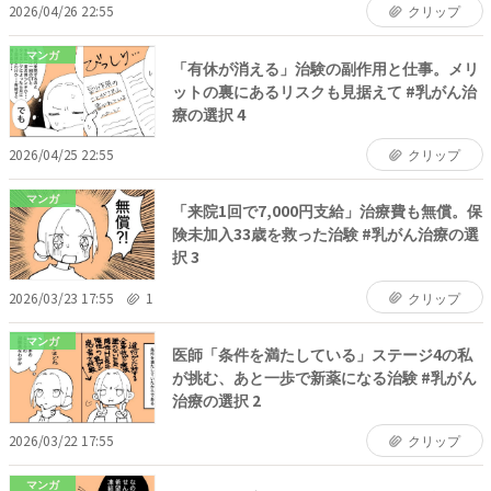
2026/04/26 22:55
クリップ
マンガ
「有休が消える」治験の副作用と仕事。メリ
ットの裏にあるリスクも見据えて #乳がん治
療の選択 4
2026/04/25 22:55
クリップ
マンガ
「来院1回で7,000円支給」治療費も無償。保
険未加入33歳を救った治験 #乳がん治療の選
択 3
2026/03/23 17:55
1
クリップ
マンガ
医師「条件を満たしている」ステージ4の私
が挑む、あと一歩で新薬になる治験 #乳がん
治療の選択 2
2026/03/22 17:55
クリップ
マンガ