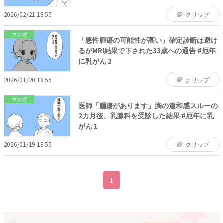
2026/02/21 18:55
クリップ
マンガ
「悪性腫瘍の可能性が高い」確定診断は避け
るがMRI結果で下された33歳への通告 #厄年
に乳がん 2
2026/01/20 18:55
クリップ
マンガ
医師「腫瘍があります」胸の違和感スルーの
2カ月後、乳腺科を受診した結果 #厄年に乳
がん 1
2026/01/19 18:55
クリップ
1