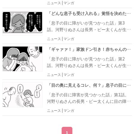
1カ月のころ、目の奥が白いことに気がつき
ニュース | マンガ
ました。さまざまな病気の可能性が頭をよぎ
り、病院を受診しました。
「どんな息子も受け入れる」覚悟を決めたママ。結果を聞いたパパの反応は… #息子の目に障がいが見つかった話 3
「息子の目に障がいが見つかった話」第3
話。河野りぬさんは長男・ピー太くんが生後
1カ月のころ、目の奥が白いことに気がつき
ニュース | マンガ
ました。さまざまな病気の可能性が頭をよぎ
ります……。夫婦で相談し、病院を受診する
「ギャァァ！」家族ドン引き！赤ちゃんの目の検査方法とは… #息子の目に障がいが見つかった話 2
ことを決めました。
「息子の目に障がいが見つかった話」第2
話。河野りぬさんは長男・ピー太くんが生後
1カ月のころ、目の奥が白いことに気がつき
ニュース | マンガ
ました。
「目の奥に見えるコレ、何？」息子の目に異常が！？ママが見たものは… #息子の目に障がいが見つかった話 1
「息子の目に障害が見つかった話」第1話。
河野りぬさんの長男・ピー太くんに目の障害
が見つかり、手術を受けるまでを描いたお話
ニュース | マンガ
です。
1