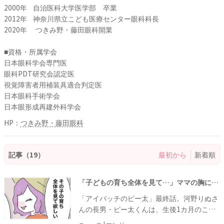
2000年 自治医科大学医学部 卒業
2012年 神奈川県立こども医療センター眼科科長
2020年 つきみ野・藤田眼科開業
■資格・所属学会
日本眼科学会専門医
眼科PDT研究会認定医
視覚障害者用補装具適合判定医
日本眼科手術学会
日本眼形成再建外科学会
HP：
つきみ野・藤田眼科
記事（19）
最初から
新着順
「子どもの育ち全体を見て…」ママの胸に今でも残る先生の金言とは…？ #アイパッチのピー太 最終話
「アイパッチのピー太」最終話。河野りぬさ
んの長男・ピー太くんは、生後1カ月のこ
ろ、左目の「先天白内障」が判明し、手術を