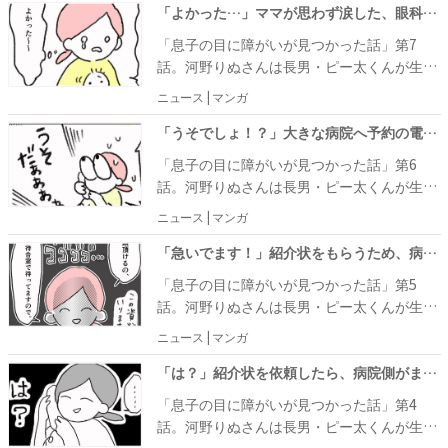
の異常に早々に気づいてすぐに眼科を受診し
り近所の眼科を受診すると、診断結果は『先
「よかった…」ママが思わず涙した、眼科医の予想外な言葉とは… #息子の目に障がいが見つかった話 7
たことを「グッジョブです！」と褒め、手術
天性白内障』。手術が必要なため、改めて大
「息子の目に障がいが見つかった話」第7
の説明を始めました。
きな病院で診てもらうことになりました。 し
話。河野りぬさんは長男・ピー太くんが生後
かし、病院の都合で手術は1カ月後になると
1カ月のころ、目の奥が白いことに気がつき
ニュース | マンガ
言われてしまいます。そこでパパは、少しで
ました。さまざまな病気の可能性が頭をよぎ
も早く手術を受けられる病院を紹介してほし
り近所の眼科を受診すると、診断結果は『先
「うそでしょ！？」大きな病院へ予約の電話をかけるとまさかの…！？ #息子の目に障がいが見つかった話 6
いと頼みました。
天性白内障』。手術が必要なため、改めて大
「息子の目に障がいが見つかった話」第6
きな病院で診てもらうことになりました。
話。河野りぬさんは長男・ピー太くんが生後
1カ月のころ、目の奥が白いことに気がつき
ニュース | マンガ
ました。さまざまな病気の可能性が頭をよぎ
り近所の眼科を受診すると、診断結果は『先
「急いでます！」紹介状をもらうため、病院に圧をかけた結果…！？ #息子の目に障がいが見つかった話 5
天性白内障』。手術が必要なため、改めて大
「息子の目に障がいが見つかった話」第5
きな病院で診てもらうことになりました。
話。河野りぬさんは長男・ピー太くんが生後
1カ月のころ、目の奥が白いことに気がつき
ニュース | マンガ
ました。さまざまな病気の可能性が頭をよぎ
り近所の眼科を受診すると、診断結果は『先
「は？」紹介状を依頼したら、病院側がまさかの対応で絶句… #息子の目に障がいが見つかった話 4
天性白内障』。手術が必要なため、改めて大
「息子の目に障がいが見つかった話」第4
きな病院で診てもらうよう医師から言われて
話。河野りぬさんは長男・ピー太くんが生後
しまいました。