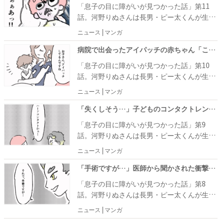
のY先生のもと、手術を受けることになりま
「息子の目に障がいが見つかった話」第11
した。
話。河野りぬさんは長男・ピー太くんが生後
1カ月のころ、目の奥が白いことに気がつき
ニュース | マンガ
ました。近所の眼科を受診すると、診断結果
は『先天性白内障』。手術をするために、設
病院で出会ったアイパッチの赤ちゃん「この親子は…」複雑な気持ちになったワケ #息子の目に障がいが見つかった話 10
備の整ったA育病院を受診しました。
「息子の目に障がいが見つかった話」第10
話。河野りぬさんは長男・ピー太くんが生後
1カ月のころ、目の奥が白いことに気がつき
ニュース | マンガ
ました。さまざまな病気の可能性が頭をよぎ
り近所の眼科を受診すると、診断結果は『先
「失くしそう…」子どものコンタクトレンズの悩み。驚愕の値段は…？ #息子の目に障がいが見つかった話 9
天性白内障』。手術が必要なため、改めて大
「息子の目に障がいが見つかった話」第9
きな病院で診てもらうことになりました。
話。河野りぬさんは長男・ピー太くんが生後
1カ月のころ、目の奥が白いことに気がつき
ニュース | マンガ
ました。さまざまな病気の可能性が頭をよぎ
り近所の眼科を受診すると、診断結果は『先
「手術ですが…」医師から聞かされた衝撃の内容とは…！？ #息子の目に障がいが見つかった話 8
天性白内障』。手術が必要なため、改めて大
「息子の目に障がいが見つかった話」第8
きな病院で診てもらうことになりました。 日
話。河野りぬさんは長男・ピー太くんが生後
本小児眼科学会からすすめられたA育病院でY
1カ月のころ、目の奥が白いことに気がつき
ニュース | マンガ
先生に出会った河野りぬさん。Y先生は、目
ました。さまざまな病気の可能性が頭をよぎ