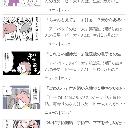
んの長男・ピー太くんは、生後1カ月のこ
ー太くんは、頻繁にコンタクトレンズを落と
ろ、左目の「先天白内障」が判明。幸い良い
ニュース | マンガ
してしまいます。
医師との出会いがあり、無事手術を受けるこ
とができました。 退院後、河野りぬさんは視
「ちゃんと見てよ！」はぁ！？夫からあることを注意されて夫婦喧嘩に発展…！？ #アイパッチのピー太 2
力訓練のためにつけるコンタクトとアイパッ
「アイパッチのピー太」第2話。河野りぬさ
チに大苦戦！ 紆余曲折の末、負担なく安定し
んの長男・ピー太くんは、生後1カ月のこ
た訓練ができる、つけ外しのリズムを見つけ
ろ、左目の「先天白内障」が判明。幸い良い
ニュース | マンガ
ました。
医師との出会いがあり、無事手術を受けるこ
とができました。 退院後、ピー太くんは視力
「これじゃ虐待だ…」退院後の息子との生活は想像より壮絶で… #アイパッチのピー太 1
訓練のために左目にコンタクト、右目はアイ
「アイパッチのピー太」第1話。河野りぬさ
パッチをつけなければなりません。
んの長男・ピー太くんは、生後1カ月のこ
ろ、左目が「先天白内障」であることがわか
ニュース | マンガ
りました。幸い良い医師との出会いがあり、
無事手術を受けることができました。
「ごめん…」付き添い入院で１番キツいのは夜。理由はまさかの… #息子の目に障がいが見つかった話 最終話
「息子の目に障がいが見つかった話」最終
話。河野りぬさんは長男・ピー太くんが生後
1カ月のころ、目の奥が白いことに気がつき
ニュース | マンガ
ました。近所の眼科を受診すると、診断結果
は『先天性白内障』。設備の整ったA育病院
ついに手術開始！手術中、ママを苦しめたのはまさかのアレ！ #息子の目に障がいが見つかった話 11