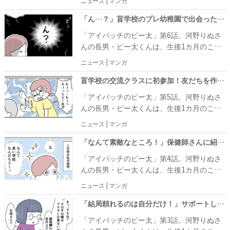
ニュース | マンガ
受けました。退院後は視力訓練のためにコン
タクトとアイパッチをつける生活が始まりま
「ん…？」盲学校のプレ幼稚園で出会った先生の、耳を疑う発言とは？ #アイパッチのピー太 6
す。 そんなピー太くんを見て、アイパッチを
「アイパッチのピー太」第6話。河野りぬさ
つけている友だちができたら……と考えるよ
んの長男・ピー太くんは、生後1カ月のこ
うになった河野りぬさん。盲学校で開催され
ろ、左目の「先天白内障」が判明。幸い良い
ニュース | マンガ
る未就学児の交流クラスへ通うことにしまし
医師との出会いがあり、無事手術を受けるこ
た。
とができました。退院後は視力訓練のために
盲学校の交流クラスに初参加！友だちを作りに行ったはずなのに… #アイパッチのピー太 5
コンタクトとアイパッチをつける生活が始ま
「アイパッチのピー太」第5話。河野りぬさ
ります。 そんなピー太くんを見て、アイパッ
んの長男・ピー太くんは、生後1カ月のこ
チをつけている友だちができたら……と考え
ろ、左目の「先天白内障」が判明。幸い良い
ニュース | マンガ
るようになった河野りぬさん。盲学校で開催
医師との出会いがあり、無事手術を受けるこ
される未就学児の交流クラスを見学すること
とができました。 退院後のピー太くんは、視
「なんて素敵なところ！」保健師さんに紹介されたある場所へ行ってみると…！？ #アイパッチのピー太 4
にしました。
力訓練のためにつけるコンタクトとアイパッ
「アイパッチのピー太」第4話。河野りぬさ
チをつけて生活しなければなりません。そん
んの長男・ピー太くんは、生後1カ月のこ
なわが子を見て、河野りぬさんは、ピー太く
ろ、左目の「先天白内障」が判明。幸い良い
ニュース | マンガ
んにアイパッチをつけている友だちができた
医師との出会いがあり、無事手術を受けるこ
らいいな……と考えるようになりました。
とができました。 退院後、河野りぬさんは視
「結局頼れるのは自分だけ！」サポートしてもらえるはずが、突き放されてしまい… #アイパッチのピー太 3
力訓練のためにつけるコンタクトとアイパッ
「アイパッチのピー太」第3話。河野りぬさ
チに大苦戦！ その上、歩けるようになったピ