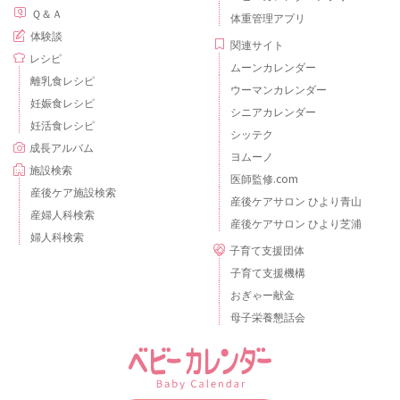
Ｑ＆Ａ
体重管理アプリ
体験談
関連サイト
レシピ
ムーンカレンダー
離乳食レシピ
ウーマンカレンダー
妊娠食レシピ
シニアカレンダー
妊活食レシピ
シッテク
成長アルバム
ヨムーノ
施設検索
医師監修.com
産後ケア施設検索
産後ケアサロン ひより青山
産婦人科検索
産後ケアサロン ひより芝浦
婦人科検索
子育て支援団体
子育て支援機構
おぎゃー献金
母子栄養懇話会