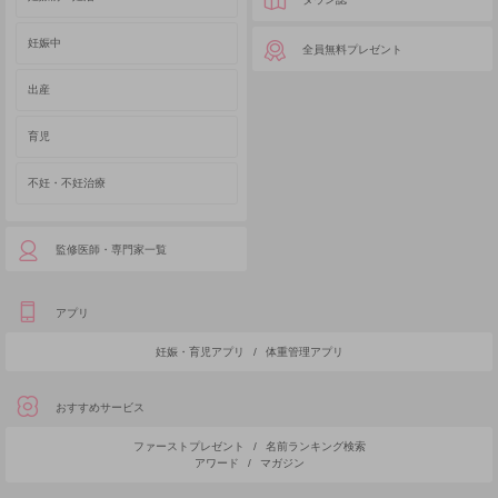
妊娠中
全員無料プレゼント
出産
育児
不妊・不妊治療
監修医師・専門家一覧
アプリ
妊娠・育児アプリ
/
体重管理アプリ
おすすめサービス
ファーストプレゼント
/
名前ランキング検索
アワード
/
マガジン