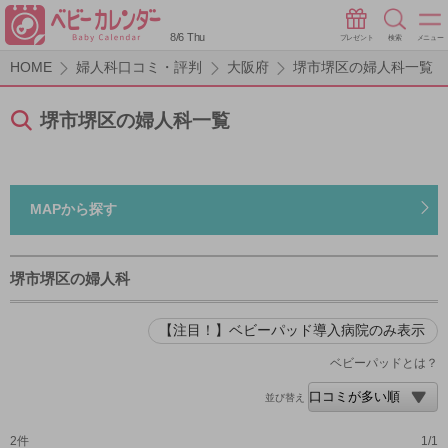
8/6 Thu
プレゼント
検索
メニュー
HOME
婦人科口コミ・評判
大阪府
堺市堺区の婦人科一覧
堺市堺区の婦人科一覧
MAPから探す
堺市堺区の婦人科
【注目！】ベビーパッド導入病院のみ表示
ベビーパッドとは？
並び替え
2件
1/1