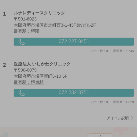
1
ルナレディースクリニック
〒591-8023
大阪府堺市堺区市之町西3-1-43T&Nビル2F
最寄駅：堺駅
072-227-8451
口コミ数：0
閲覧数：5,745
2
医療法人 いしかわクリニック
〒590-0079
大阪府堺市堺区新町5-10 5F
最寄駅：堺東駅
072-232-8751
口コミ数：0
閲覧数：4,829
アイコン説明