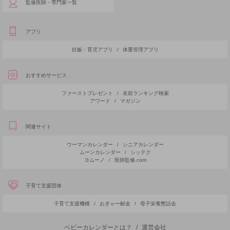
監修医師・専門家一覧
アプリ
妊娠・育児アプリ
/
体重管理アプリ
おすすめサービス
ファーストプレゼント
/
名前ランキング検索
アワード
/
マガジン
関連サイト
ウーマンカレンダー
/
シニアカレンダー
ムーンカレンダー
/
シッテク
ヨムーノ
/
医師監修.com
子育て支援団体
子育て支援機構
/
おぎゃー献金
/
母子栄養懇話会
ベビーカレンダーとは？
/
運営会社