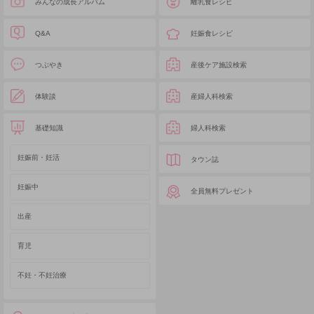
みんなの成長アルバム
離乳食レシピ
Q&A
妊娠食レシピ
つぶやき
産後ケア施設検索
体験談
産婦人科検索
基礎知識
婦人科検索
妊娠前・妊活
タウン誌
妊娠中
全員無料プレゼント
出産
育児
不妊・不妊治療