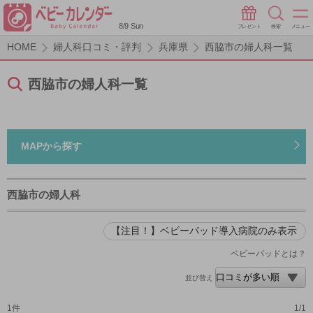
8/9 Sun
プレゼント
検索
メニュー
HOME
婦人科口コミ・評判
兵庫県
西脇市の婦人科一覧
西脇市の婦人科一覧
MAPから探す
西脇市の婦人科
【注目！】ベビーパッド導入病院のみ表示
ベビーパッドとは？
並び替え
1件
1/1