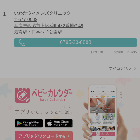
1
いわたウィメンズクリニック
〒677-0039
兵庫県西脇市上比延町432番地の49
最寄駅：日本へそ公園駅
0795-23-8888
口コミ数：6
閲覧数：23,635
アイコン説明