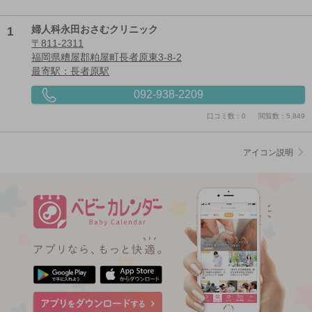
1
婦人科永田おさむクリニック
〒811-2311
福岡県糟屋郡粕屋町長者原東3‐8‐2
最寄駅：長者原駅
092-938-2209
口コミ数：0
閲覧数：5,849
アイコン説明