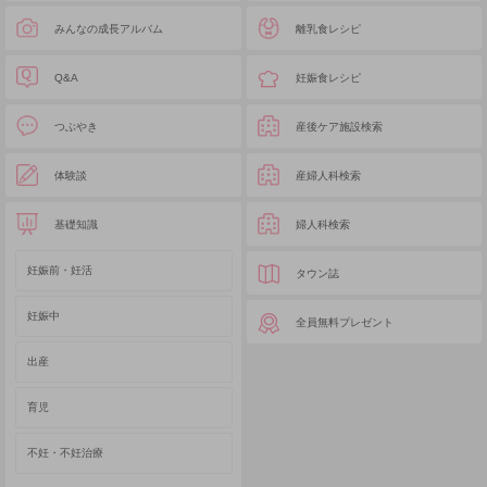
みんなの成長アルバム
離乳食レシピ
Q&A
妊娠食レシピ
つぶやき
産後ケア施設検索
体験談
産婦人科検索
基礎知識
婦人科検索
妊娠前・妊活
タウン誌
妊娠中
全員無料プレゼント
出産
育児
不妊・不妊治療