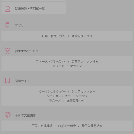
監修医師・専門家一覧
アプリ
妊娠・育児アプリ
/
体重管理アプリ
おすすめサービス
ファーストプレゼント
/
名前ランキング検索
アワード
/
マガジン
関連サイト
ウーマンカレンダー
/
シニアカレンダー
ムーンカレンダー
/
シッテク
ヨムーノ
/
医師監修.com
子育て支援団体
子育て支援機構
/
おぎゃー献金
/
母子栄養懇話会