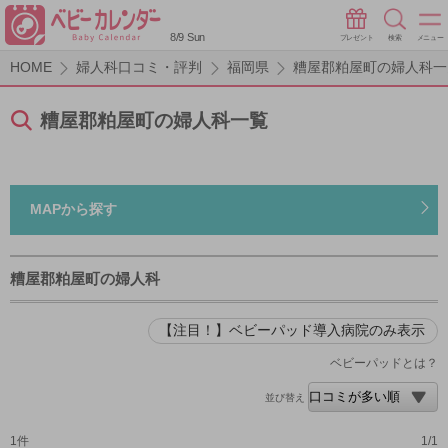
8/9 Sun
プレゼント
検索
メニュー
HOME
婦人科口コミ・評判
福岡県
糟屋郡粕屋町の婦人科一
糟屋郡粕屋町の婦人科一覧
MAPから探す
糟屋郡粕屋町の婦人科
【注目！】ベビーパッド導入病院のみ表示
ベビーパッドとは？
並び替え
1件
1/1