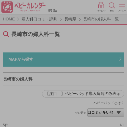
8/8 Sat
プレゼント
検索
メニュー
HOME
婦人科口コミ・評判
長崎県
長崎市の婦人科一覧
長崎市の婦人科一覧
MAPから探す
長崎市の婦人科
【注目！】ベビーパッド導入病院のみ表示
ベビーパッドとは？
並び替え
5件
1/1