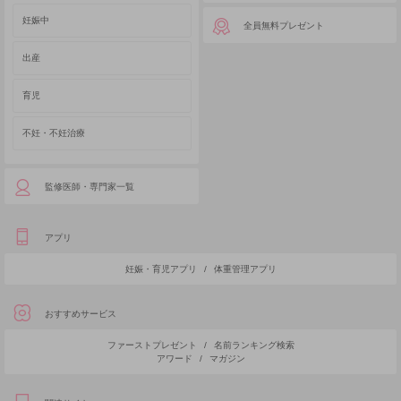
妊娠中
全員無料プレゼント
出産
育児
不妊・不妊治療
監修医師・専門家一覧
アプリ
妊娠・育児アプリ
/
体重管理アプリ
おすすめサービス
ファーストプレゼント
/
名前ランキング検索
アワード
/
マガジン