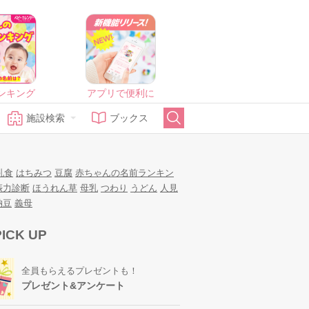
ンキング
アプリで便利に
施設検索
ブックス
乳食
はちみつ
豆腐
赤ちゃんの名前ランキン
娠力診断
ほうれん草
母乳
つわり
うどん
人見
納豆
義母
PICK UP
全員もらえるプレゼントも！
プレゼント&アンケート