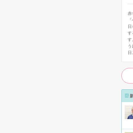
赤
『
日
す
す
う
日