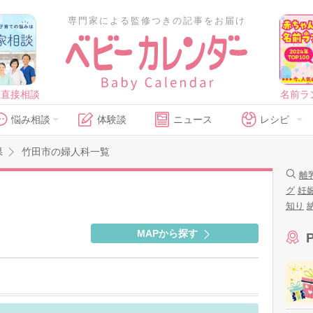
専門家による監修つきの記事をお届け
に直接相談
名前ラ
悩み相談
体験談
ニュース
レシピ
県
竹田市の婦人科一覧
離
グ
妊
知り
MAPから探す