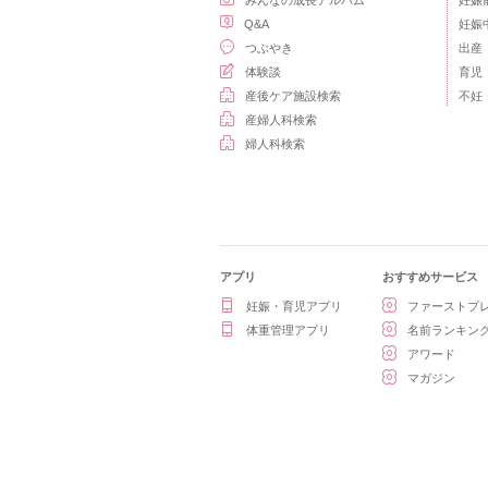
みんなの成長アルバム
妊娠
Q&A
妊娠
つぶやき
出産
体験談
育児
産後ケア施設検索
不妊
産婦人科検索
婦人科検索
アプリ
おすすめサービス
妊娠・育児アプリ
ファーストプ
体重管理アプリ
名前ランキン
アワード
マガジン