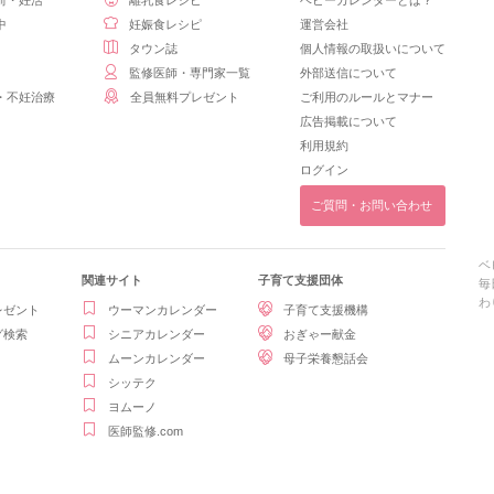
前・妊活
離乳食レシピ
ベビーカレンダーとは？
中
妊娠食レシピ
運営会社
タウン誌
個人情報の取扱いについて
監修医師・専門家一覧
外部送信について
・不妊治療
全員無料プレゼント
ご利用のルールとマナー
広告掲載について
利用規約
ログイン
ご質問・お問い合わせ
ベ
関連サイト
子育て支援団体
毎
わ
レゼント
ウーマンカレンダー
子育て支援機構
グ検索
シニアカレンダー
おぎゃー献金
ムーンカレンダー
母子栄養懇話会
シッテク
ヨムーノ
医師監修.com