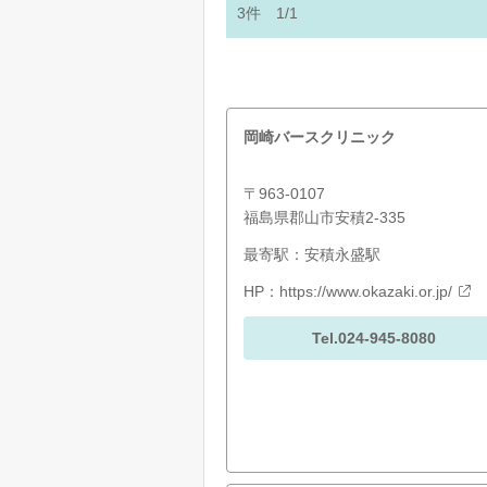
3
件
1/1
岡崎バースクリニック
〒963-0107
福島県郡山市安積2-335
最寄駅：安積永盛駅
HP：
https://www.okazaki.or.jp/
Tel.024-945-8080