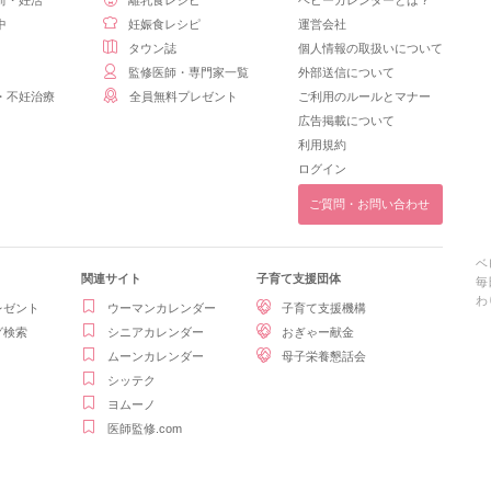
前・妊活
離乳食レシピ
ベビーカレンダーとは？
中
妊娠食レシピ
運営会社
タウン誌
個人情報の取扱いについて
監修医師・専門家一覧
外部送信について
・不妊治療
全員無料プレゼント
ご利用のルールとマナー
広告掲載について
利用規約
ログイン
ご質問・お問い合わせ
ベ
関連サイト
子育て支援団体
毎
わ
レゼント
ウーマンカレンダー
子育て支援機構
グ検索
シニアカレンダー
おぎゃー献金
ムーンカレンダー
母子栄養懇話会
シッテク
ヨムーノ
医師監修.com