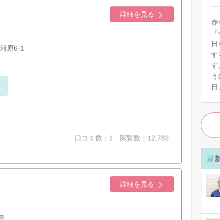
詳細を見る
赤
『
日
原6-1
す
す
う
日
口コミ数：1
閲覧数：12,782
詳細を見る
号