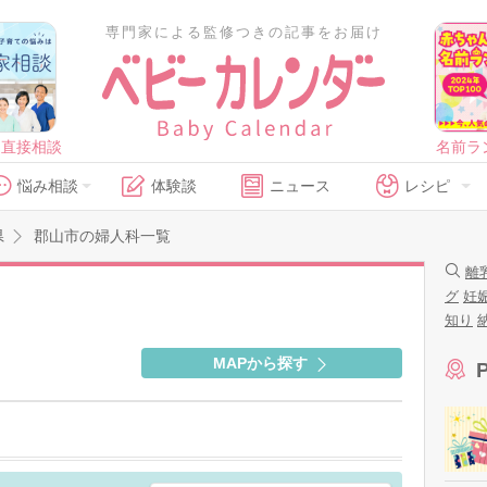
専門家による監修つきの記事をお届け
に直接相談
名前ラ
悩み相談
体験談
ニュース
レシピ
県
郡山市の婦人科一覧
離
グ
妊
知り
MAPから探す