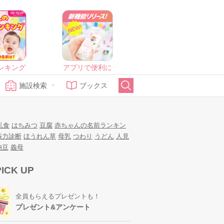
ンキング
アプリで便利に
施設検索
ブックス
乳食
はちみつ
豆腐
赤ちゃんの名前ランキン
娠力診断
ほうれん草
母乳
つわり
うどん
人見
納豆
義母
PICK UP
全員もらえるプレゼントも！
プレゼント&アンケート