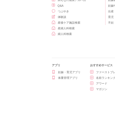
みんなの成長アルバム
妊娠
Q&A
妊娠
つぶやき
出産
体験談
育児
産後ケア施設検索
不妊
産婦人科検索
婦人科検索
アプリ
おすすめサービス
妊娠・育児アプリ
ファーストプ
体重管理アプリ
名前ランキン
アワード
マガジン