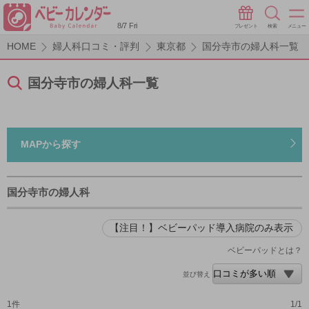
8/7 Fri
プレゼント
検索
メニュー
HOME
婦人科口コミ・評判
東京都
国分寺市の婦人科一覧
国分寺市の婦人科一覧
MAPから探す
国分寺市の婦人科
【注目！】ベビーパッド導入病院のみ表示
ベビーパッドとは？
並び替え
1件
1/1