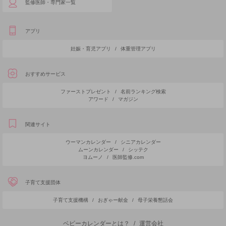
監修医師・専門家一覧
アプリ
妊娠・育児アプリ
/
体重管理アプリ
おすすめサービス
ファーストプレゼント
/
名前ランキング検索
アワード
/
マガジン
関連サイト
ウーマンカレンダー
/
シニアカレンダー
ムーンカレンダー
/
シッテク
ヨムーノ
/
医師監修.com
子育て支援団体
子育て支援機構
/
おぎゃー献金
/
母子栄養懇話会
ベビーカレンダーとは？
/
運営会社