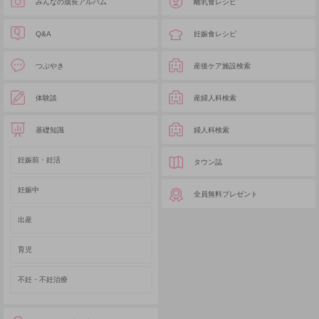
みんなの成長アルバム
離乳食レシピ
Q&A
妊娠食レシピ
つぶやき
産後ケア施設検索
体験談
産婦人科検索
基礎知識
婦人科検索
妊娠前・妊活
タウン誌
妊娠中
全員無料プレゼント
出産
育児
不妊・不妊治療