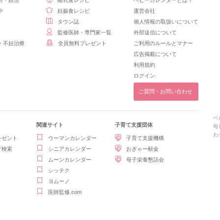
前・妊活
離乳食レシピ
ベビーカレンダーとは？
中
妊娠食レシピ
運営会社
タウン誌
個人情報の取扱いについて
監修医師・専門家一覧
外部送信について
・不妊治療
全員無料プレゼント
ご利用のルールとマナー
広告掲載について
利用規約
ログイン
ご質問・お問い合わせ
ベ
関連サイト
子育て支援団体
毎
わ
レゼント
ウーマンカレンダー
子育て支援機構
グ検索
シニアカレンダー
おぎゃー献金
ムーンカレンダー
母子栄養懇話会
シッテク
ヨムーノ
医師監修.com