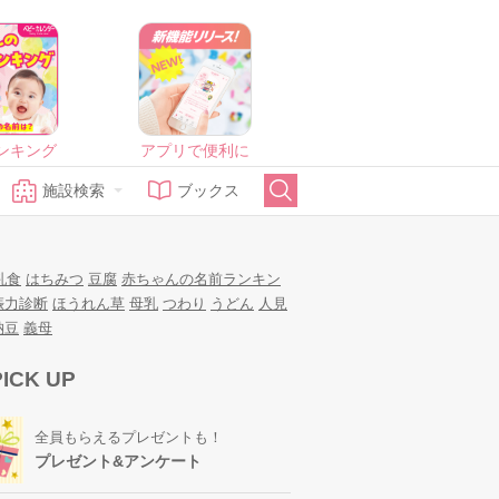
ンキング
アプリで便利に
施設検索
ブックス
乳食
はちみつ
豆腐
赤ちゃんの名前ランキン
娠力診断
ほうれん草
母乳
つわり
うどん
人見
納豆
義母
PICK UP
全員もらえるプレゼントも！
プレゼント&アンケート