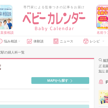
専門家による監修つきの記事をお届け
に直接相談
名前ラ
悩み相談
体験談
ニュース
レシピ
沢駅の婦人科一覧
離
グ
妊
覧
知り
MAPから探す