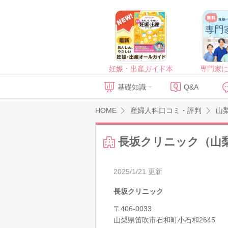
妊娠・出産ガイド本
専門家
基礎知識
Q&A
HOME
産婦人科口コミ・評判
山
長坂クリニック（山
2025/1/21 更新
長坂クリニック
〒406-0033
山梨県笛吹市石和町小石和2645