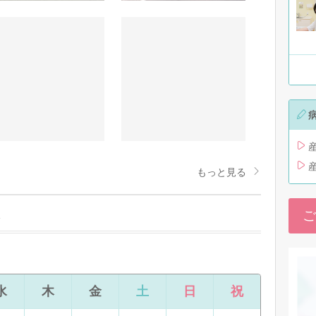
もっと見る
ご
水
木
金
土
日
祝