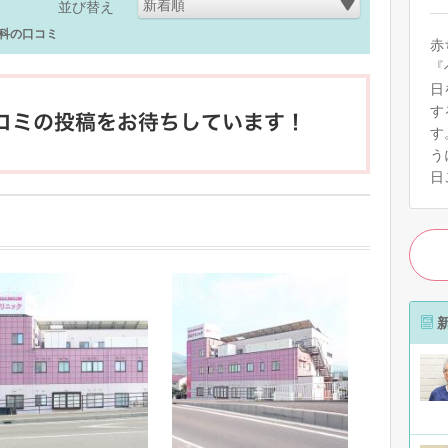
新着順
並び替え
科の口コミ
赤
『
日
す
す
う
日