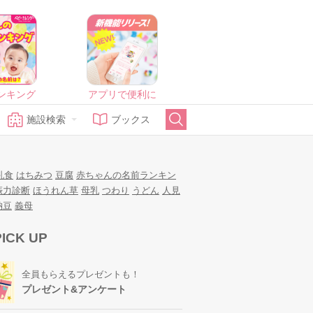
ンキング
アプリで便利に
施設検索
ブックス
乳食
はちみつ
豆腐
赤ちゃんの名前ランキン
娠力診断
ほうれん草
母乳
つわり
うどん
人見
納豆
義母
PICK UP
全員もらえるプレゼントも！
プレゼント&アンケート