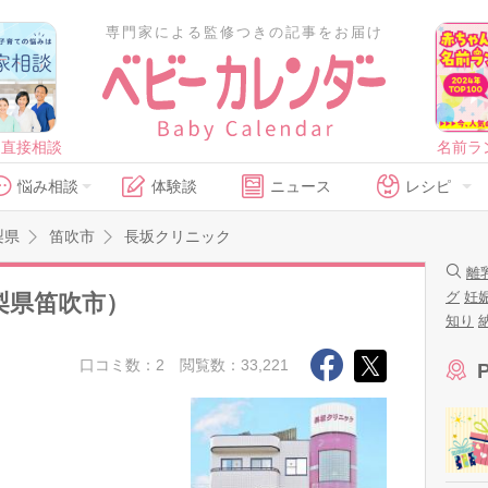
専門家による監修つきの記事をお届け
に直接相談
名前ラ
悩み相談
体験談
ニュース
レシピ
梨県
笛吹市
長坂クリニック
離
グ
妊
梨県笛吹市）
知り
口コミ数：2
閲覧数：33,221