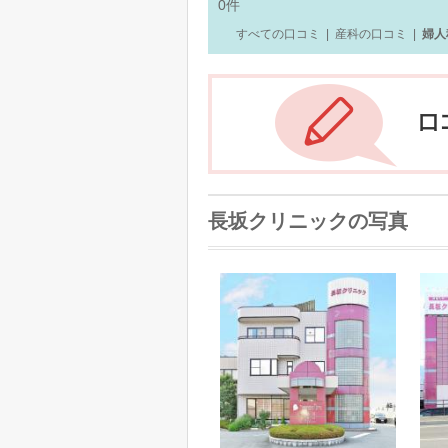
0
件
すべての口コミ
|
産科の口コミ
|
婦人
長坂クリニックの写真