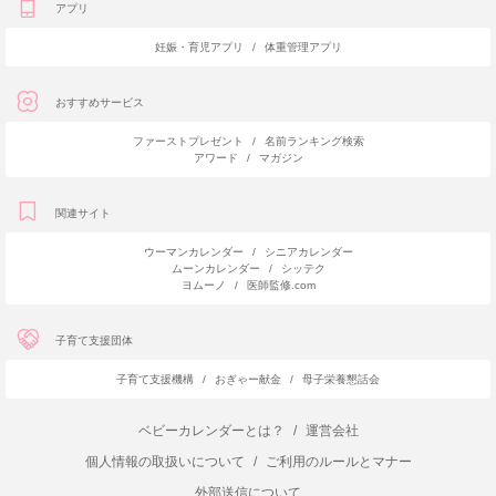
アプリ
妊娠・育児アプリ
/
体重管理アプリ
おすすめサービス
ファーストプレゼント
/
名前ランキング検索
アワード
/
マガジン
関連サイト
ウーマンカレンダー
/
シニアカレンダー
ムーンカレンダー
/
シッテク
ヨムーノ
/
医師監修.com
子育て支援団体
子育て支援機構
/
おぎゃー献金
/
母子栄養懇話会
ベビーカレンダーとは？
/
運営会社
個人情報の取扱いについて
/
ご利用のルールとマナー
外部送信について