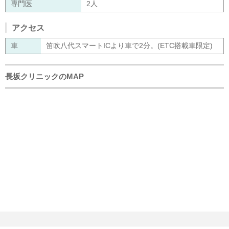
専門医
2人
アクセス
車
笛吹八代スマートICより車で2分。(ETC搭載車限定)
長坂クリニックのMAP