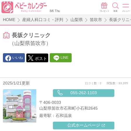
8/6 Thu
プレゼント
検索
メニュー
HOME
産婦人科口コミ・評判
山梨県
笛吹市
長坂クリニ
長坂クリニック
（山梨県笛吹市）
いいね
LINE
ポスト
2025/1/21更新
口コミ数：2
閲覧数：33,205
055-262-1103
〒406-0033
山梨県笛吹市石和町小石和2645
最寄駅：
石和温泉
公式ホームページ